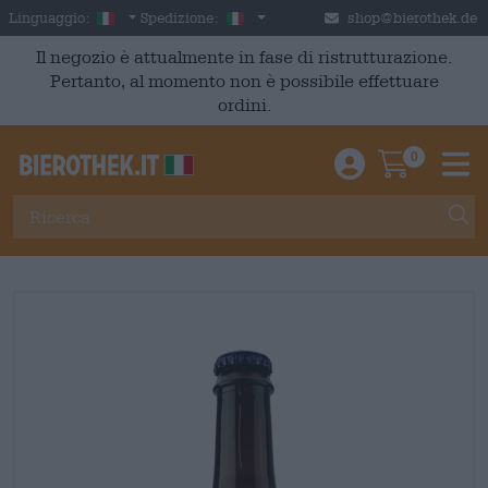
Skip to main content
Italian
Italia
Linguaggio:
Spedizione:
shop@bierothek.de
Il negozio è attualmente in fase di ristrutturazione.
Pertanto, al momento non è possibile effettuare
ordini.
0
Einloggen / An
Warenkor
M