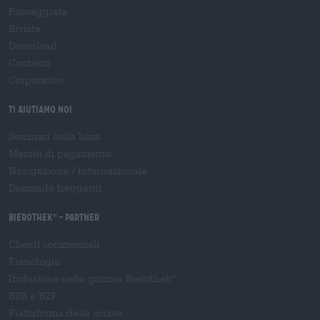
Passeggiata
Rivista
Download
Contatto
Corporativo
Ti aiutiamo noi
Seminari sulla birra
Metodi di pagamento
Navigazione
/
Internazionale
Domande frequenti
Bierothek
- Partner
®
Clienti commerciali
Franchigia
Inclusione nella gamma Bierothek
®
B2B e B2F
Piattaforma delle accise