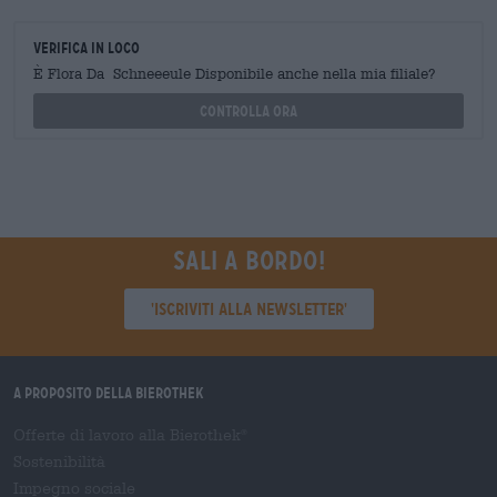
Verifica in loco
È Flora Da Schneeeule Disponibile anche nella mia filiale?
Controlla ora
Sali a bordo!
'Iscriviti alla newsletter'
A proposito della Bierothek
Offerte di lavoro alla Bierothek
®
Sostenibilità
Impegno sociale