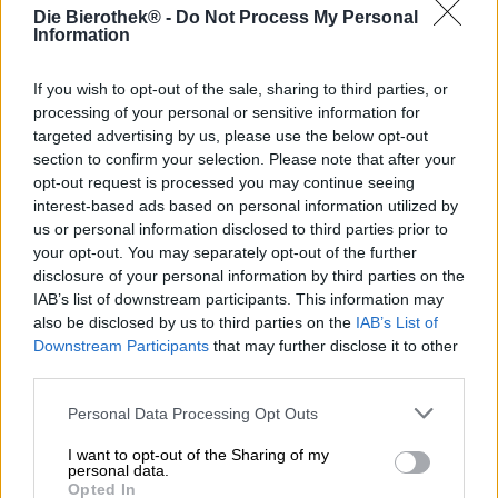
Die Bierothek® -
Do Not Process My Personal
Information
Stile birrario: Sour Wild Ale con fiori
If you wish to opt-out of the sale, sharing to third parties, or
Flora porta ad un livello superiore la già straordinaria
processing of your personal or sensitive information for
offerta del birrificio della capitale Schneeeule. La
targeted advertising by us, please use the below opt-out
cosiddetta Flower Sour non viene prodotta solo a Berlino,
ma presenta anche un profilo aromatico della regione
section to confirm your selection. Please note that after your
attorno al birrificio. Cosa significa? La flora ha il sapore di
opt-out request is processed you may continue seeing
tutto ciò che cresce e fiorisce a Berlino Tegel!
interest-based ads based on personal information utilized by
us or personal information disclosed to third parties prior to
Per la birra acida meravigliosamente floreale, moltissimi
your opt-out. You may separately opt-out of the further
fiori sono stati raccolti a mano con grande cura. Alle porte
disclosure of your personal information by third parties on the
del birrificio c’è una flora colorata che dà alla birra non
IAB’s list of downstream participants. This information may
solo il nome ma anche il suo gusto unico. Le birre al gusto
also be disclosed by us to third parties on the
IAB’s List of
di fiori erano realizzate con delicati fiori di sambuco
Downstream Participants
that may further disclose it to other
bianchi, gelsomino dall’aspetto esotico e fiori dal profumo
third parties.
accattivante di rose e robinie, che venivano poi miscelati
in Flora. Un matrimonio fiorito dall’esito favoloso: Flora è
Personal Data Processing Opt Outs
un tesoro floreale che cambia carattere di anno in anno
grazie ai microrganismi che contiene. Flora è stata
I want to opt-out of the Sharing of my
prodotta nel 2018 e da allora ha sviluppato tutto il suo
personal data.
potenziale.
Opted In