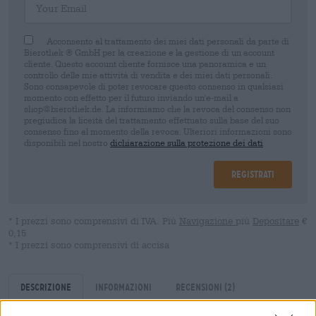
Acconsento al trattamento dei miei dati personali da parte di
Bierothek ® GmbH per la creazione e la gestione di un account
cliente. Questo account cliente fornisce una panoramica e un
controllo delle mie attività di vendita e dei miei dati personali.
Sono consapevole di poter revocare questo consenso in qualsiasi
momento con effetto per il futuro inviando un'e-mail a
shop@bierothek.de. La informiamo che la revoca del consenso non
pregiudica la liceità del trattamento effettuato sulla base del suo
consenso fino al momento della revoca. Ulteriori informazioni sono
disponibili nel nostro
dichiarazione sulla protezione dei dati
Registrati
* I prezzi sono comprensivi di IVA. Più
Navigazione
più
Depositare
€
0,15
* I prezzi sono comprensivi di accisa
Descrizione
Informazioni
Recensioni
(2)