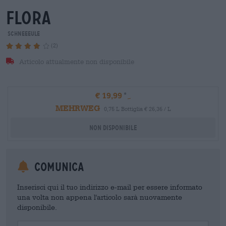
flora
Schneeeule
(2)
Articolo attualmente non disponibile
€ 19,99
MEHRWEG
0,75 L Bottiglia € 26,36 / L
Non disponibile
Comunica
Inserisci qui il tuo indirizzo e-mail per essere informato
una volta non appena l'articolo sarà nuovamente
disponibile.
Your Email