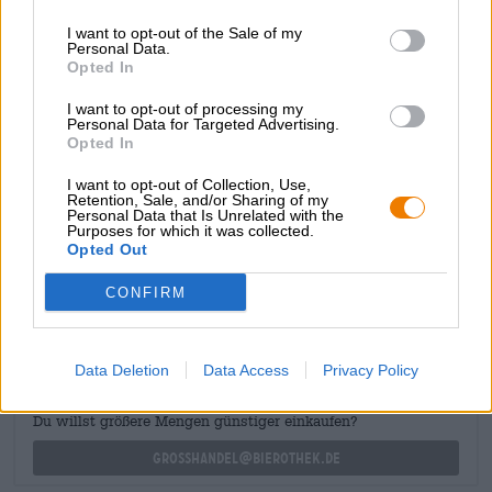
E ha anche un buon sapore? SÌ! Flora è una birra
I want to opt-out of the Sale of my
Personal Data.
complessa dominata da una meravigliosa acidità, frutti
Opted In
pregiati e una florealità infinitamente elegante. L’aroma
esotico degli agrumi piccanti è accompagnato da note di
I want to opt-out of processing my
uva bianca e da un aroma secco di paglia baciata dal sole.
Personal Data for Targeted Advertising.
L’acidità rinfrescante corre come un filo conduttore
Opted In
attraverso il piacere della birra, e un sottile tocco floreale
completa abilmente il gioco degli aromi.
I want to opt-out of Collection, Use,
Retention, Sale, and/or Sharing of my
Personal Data that Is Unrelated with the
Purposes for which it was collected.
Opted Out
CONSULENZA GRATUITA SULLA BIRRA
CONFIRM
Hai domande su questa birra? Siamo qui per te.
shop@bierothek.de
Data Deletion
Data Access
Privacy Policy
commercianti o ristoratori
Du willst größere Mengen günstiger einkaufen?
grosshandel@bierothek.de