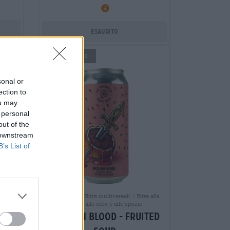
Esaurito
UNTAPPD: 3,82
sonal or
ection to
ou may
 personal
out of the
 downstream
B’s List of
e alla
Birre acide | Birra multicereali | Birre alla
frutta, alle erbe e alle spezie
try
sicilian blood - fruited