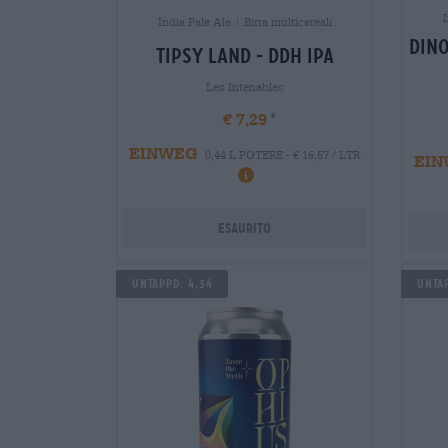
I
India Pale Ale | Birra multicereali
dino
tipsy land - ddh ipa
Les Intenables
€ 7,29
EINWEG
0,44 L POTERE - € 16,57 / LTR
EIN
Esaurito
UNTAPPD: 4,34
Untap