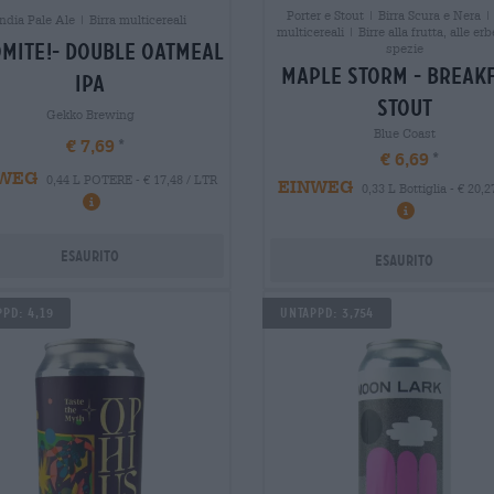
Porter e Stout | Birra Scura e Nera |
ndia Pale Ale | Birra multicereali
multicereali | Birre alla frutta, alle erb
mite!- double oatmeal
spezie
maple storm - break
ipa
stout
Gekko Brewing
Blue Coast
€ 7,69
€ 6,69
WEG
0,44 L POTERE - € 17,48 / LTR
EINWEG
0,33 L Bottiglia - € 20,2
Esaurito
Esaurito
pd: 4,19
Untappd: 3,754