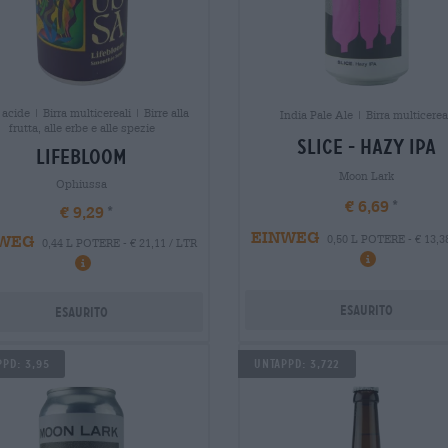
 acide | Birra multicereali | Birre alla
India Pale Ale | Birra multicerea
frutta, alle erbe e alle spezie
slice - hazy ipa
lifebloom
Moon Lark
Ophiussa
€ 6,69
€ 9,29
EINWEG
WEG
0,50 L POTERE - € 13,3
0,44 L POTERE - € 21,11 / LTR
Esaurito
Esaurito
pd: 3,95
Untappd: 3,722