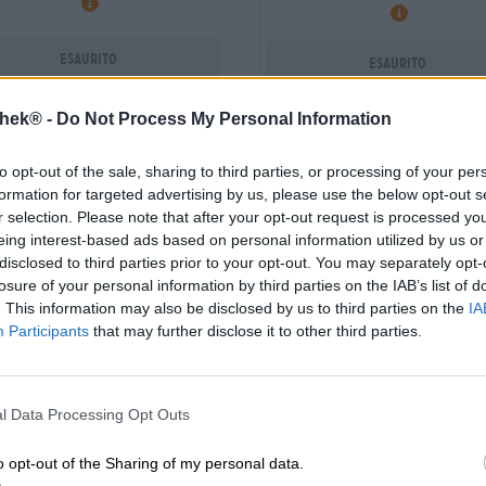
Esaurito
Esaurito
thek® -
Do Not Process My Personal Information
PD: 3,61
UNTAPPD: 4,04
to opt-out of the sale, sharing to third parties, or processing of your per
formation for targeted advertising by us, please use the below opt-out s
r selection. Please note that after your opt-out request is processed y
eing interest-based ads based on personal information utilized by us or
disclosed to third parties prior to your opt-out. You may separately opt-
losure of your personal information by third parties on the IAB’s list of
. This information may also be disclosed by us to third parties on the
IA
Participants
that may further disclose it to other third parties.
l Data Processing Opt Outs
 acide | Birra multicereali | Birre alla
Birre acide | Birra multicereali | Birr
frutta, alle erbe e alle spezie
frutta, alle erbe e alle spezie
be salute sour cherry
muffin cassis - pas
o opt-out of the Sharing of my personal data.