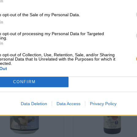
sour
sour
In
Rye River Brewing Co.
Les Intenables
€ 7,59
€ 8,89
o opt-out of the Sale of my Personal Data.
In
WEG
EINWEG
0,44 L POTERE - € 17,25 / LTR
0,44 L POTERE - € 20,2
to opt-out of processing my Personal Data for Targeted
ing.
In
Esaurito
Esaurito
o opt-out of Collection, Use, Retention, Sale, and/or Sharing
pd: 4,25
Untappd: 4,08
ersonal Data that Is Unrelated with the Purposes for which it
lected.
Out
CONFIRM
Data Deletion
Data Access
Privacy Policy