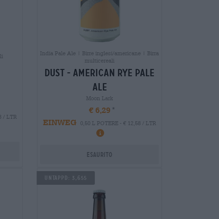
India Pale Ale | Birre inglesi/americane | Birra
li
multicereali
dust - american rye pale
ale
Moon Lark
€ 6,29
8 / LTR
EINWEG
0,50 L POTERE - € 12,58 / LTR
Esaurito
Untappd: 3,655