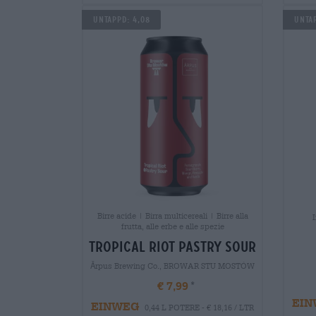
Untappd: 4,08
Untap
Birre acide | Birra multicereali | Birre alla
I
frutta, alle erbe e alle spezie
tropical riot pastry sour
Ārpus Brewing Co., BROWAR STU MOSTÓW
€ 7,99
EIN
EINWEG
0,44 L POTERE - € 18,16 / LTR