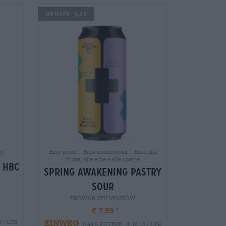
Untappd: 4,23
Birre acide | Birra multicereali | Birre alla
li
frutta, alle erbe e alle spezie
a hbc
spring awakening pastry
sour
BROWAR STU MOSTÓW
€ 7,99
EINWEG
0 / LTR
0,44 L POTERE - € 18,16 / LTR