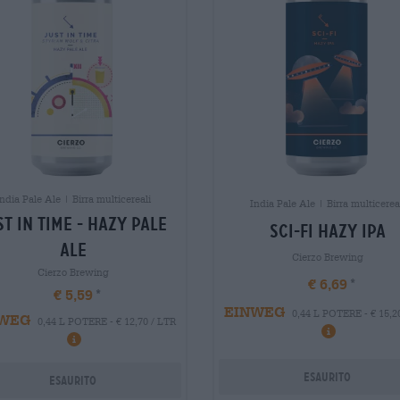
ndia Pale Ale | Birra multicereali
India Pale Ale | Birra multicerea
st in time - hazy pale
sci-fi hazy ipa
ale
Cierzo Brewing
Cierzo Brewing
€ 6,69
€ 5,59
EINWEG
0,44 L POTERE - € 15,2
WEG
0,44 L POTERE - € 12,70 / LTR
Esaurito
Esaurito