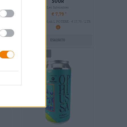
sour
Les Intenables
€ 7,79
EINWEG
0 / LTR
0,44 L POTERE - € 17,70 / LTR
Esaurito
UNTAPPD: 4,3