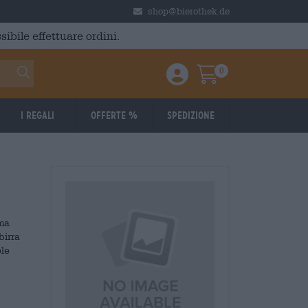
shop@bierothek.de
ibile effettuare ordini.
0
Einloggen / Anmelden
Warenkorb
I regali
Offerte %
Spedizione
 ma
birra
ole