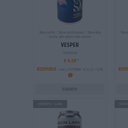
Birre acide | Birra multicereali | Birre alla
Birre
frutta, alle erbe e alle spezie
vesper
Ophiussa
€ 9,29
EINWEG
EIN
0,44 L POTERE - € 21,11 / LTR
Esaurito
Untappd: 3,885
Untap