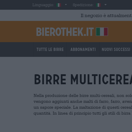
Skip to main content
Italian
Italia
Linguaggio:
Spedizione:
Il negozio è attualment
Tutte le birre
Abbonamenti
Nuovi successi
birre multicere
Nella produzione delle birre multi-cereali, non so
vengono aggiunti anche malti di farro, farro, avena
un sapore speciale. La maltazione di questi cereal
quantità. In linea di principio tutti gli stili di bi