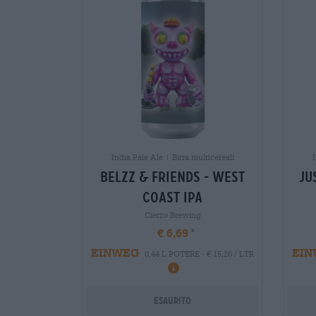
India Pale Ale | Birra multicereali
I
belzz & friends - west
ju
coast ipa
Cierzo Brewing
€ 6,69
EINWEG
EIN
0,44 L POTERE - € 15,20 / LTR
Esaurito