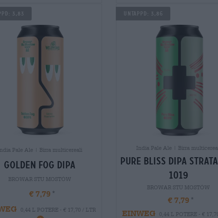
pd: 3,83
Untappd: 3,86
India Pale Ale | Birra multicerea
ndia Pale Ale | Birra multicereali
pure bliss dipa strat
golden fog dipa
1019
BROWAR STU MOSTÓW
BROWAR STU MOSTÓW
€ 7,79
€ 7,79
WEG
0,44 L POTERE - € 17,70 / LTR
EINWEG
0,44 L POTERE - € 17,7