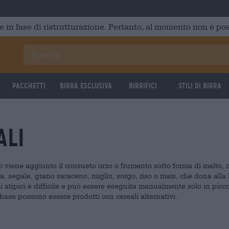
e in fase di ristrutturazione. Pertanto, al momento non è poss
Pacchetti
Birra Esclusiva
Birrifici
Stili di birra
ali
lo viene aggiunto il consueto orzo o frumento sotto forma di malto,
, segale, grano saraceno, miglio, sorgo, riso o mais, che dona alla 
i atipici è difficile e può essere eseguita manualmente solo in picc
rra base possono essere prodotti con cereali alternativi.