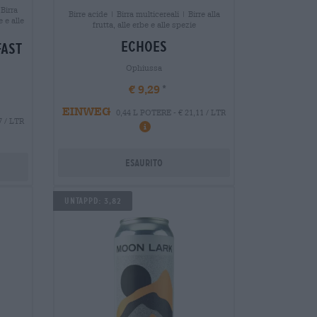
 Birra
Birre acide | Birra multicereali | Birre alla
e e alle
frutta, alle erbe e alle spezie
echoes
fast
Ophiussa
€ 9,29
EINWEG
0,44 L POTERE - € 21,11 / LTR
7 / LTR
Esaurito
Untappd: 3,82