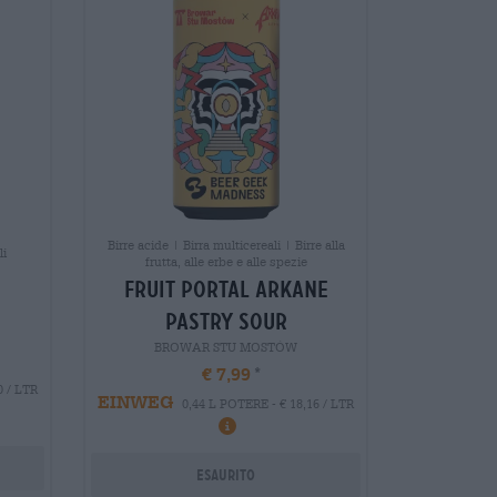
Birre acide | Birra multicereali | Birre alla
li
frutta, alle erbe e alle spezie
fruit portal arkane
pastry sour
BROWAR STU MOSTÓW
€ 7,99
0 / LTR
EINWEG
0,44 L POTERE - € 18,16 / LTR
Esaurito