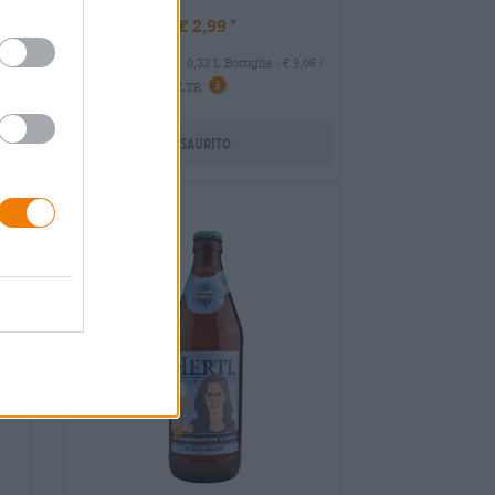
€ 2,99
MEHRWEG
0,33 L Bottiglia - € 9,06 /
27 /
LTR
Esaurito