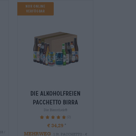
Nur Online
verfügbar
die alkoholfreien
Pacchetto birra
Die Bierothek®
(2)
100%
€ 34,29
18 /
MEHRWEG
1 St. PACCHETTO - €