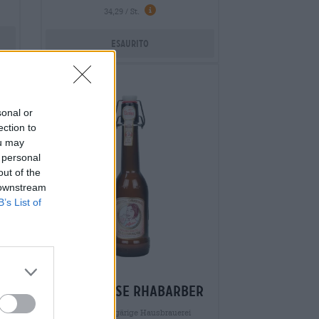
34,29 / St.
Esaurito
sonal or
ection to
ou may
 personal
out of the
 downstream
B’s List of
fassbrause rhabarber
Uerige Obergärige Hausbrauerei