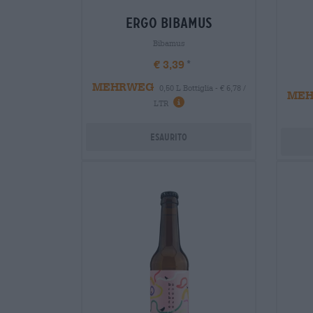
ergo bibamus
Bibamus
€ 3,39
MEHRWEG
0,50 L Bottiglia - € 6,78 /
ME
LTR
Esaurito