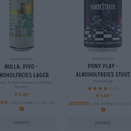
Porter e Stout
Lager tedesche
pony play -
nulla: pivo -
alkoholfreies stout
koholfreies lager
VandeStreek
brau, Freigeist Bierkultur, Sibeeria
Brewery
(2)
90%
€ 5,49
€ 4,69
WEG
EINWEG
0,50 L POTERE - € 10,98 / LTR
0,33 L POTERE - € 14,21 /
Esaurito
Esaurito