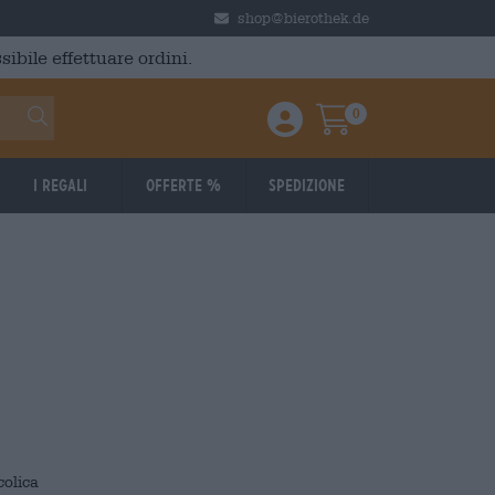
shop@bierothek.de
ibile effettuare ordini.
0
Einloggen / Anmelden
Warenkorb
I regali
Offerte %
Spedizione
colica