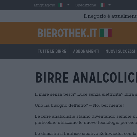
Skip to main content
Italian
Italia
Linguaggio:
Spedizione:
Il negozio è attualment
Tutte le birre
Abbonamenti
Nuovi successi
Birre analcolic
Il mare senza pesci? Luce senza elettricità? Birra 
Uno ha bisogno dell'altro? – No, per niente!
Le birre analcoliche stanno diventando sempre più pop
particolare utilizzano le nuove tecnologie per cr
Lo dimostra il birrificio creativo Kehrwieder con 