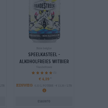
Birre belghe
speelkasteel -
alkoholfreies witbier
VandeStreek
(1)
100%
€ 4,39
EINWEG
 LTR
0,33 L POTERE - € 13,30 / LTR
Esaurito