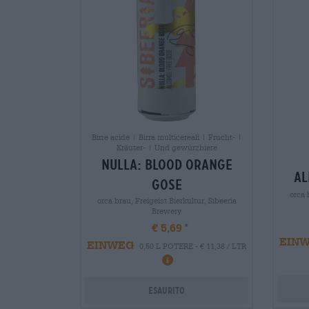
Birre acide | Birra multicereali | Frucht- |
Kräuter- | Und gewürzbiere
nulla: blood orange
al
gose
orca 
orca brau, Freigeist Bierkultur, Sibeeria
Brewery
€ 5,69
EIN
EINWEG
0,50 L POTERE - € 11,38 / LTR
Esaurito