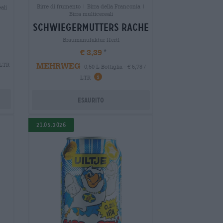
Birre di frumento | Birra della Franconia |
ali
Birra multicereali
schwiegermutters rache
Braumanufaktur Hertl
€ 3,39
MEHRWEG
 LTR
0,50 L Bottiglia - € 6,78 /
LTR
Esaurito
21.05.2026