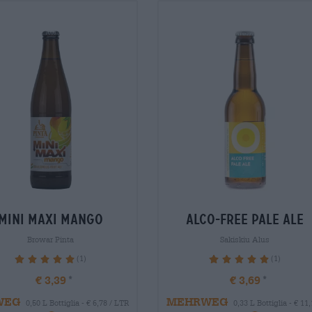
mini maxi mango
alco-free pale ale
Browar Pinta
Sakiskiu Alus
(1)
(1)
100%
100%
€ 3,39
€ 3,69
WEG
MEHRWEG
0,50 L Bottiglia - € 6,78 / LTR
0,33 L Bottiglia - € 11,