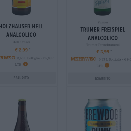
Pilsner
holzhauser hell
trumer freispiel
analcolico
analcolico
Holzhauser
Trumer Privatbrauerei
€ 2,99
€ 2,99
HRWEG
MEHRWEG
0,50 L Bottiglia - € 5,98 /
0,33 L Bottiglia - € 9,0
LTR
LTR
Esaurito
Esaurito