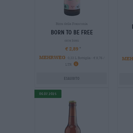
Birra della Franconia
born to be free
orca brau
€ 2,89
MEHRWEG
ME
0,33 L Bottiglia - € 8,76 /
LTR
Esaurito
06.07.2025