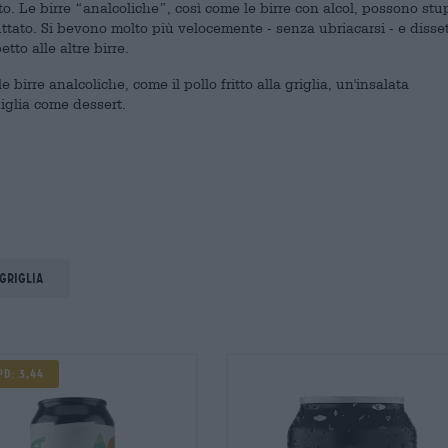
o. Le birre “analcoliche”, così come le birre con alcol, possono stu
uttato. Si bevono molto più velocemente - senza ubriacarsi - e diss
tto alle altre birre.
 birre analcoliche, come il pollo fritto alla griglia, un'insalata
niglia come dessert.
griglia
pd: 3,44