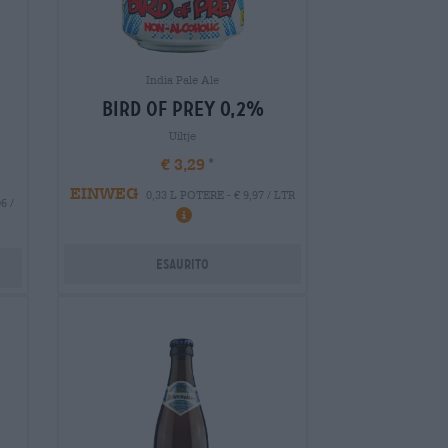
India Pale Ale
bird of prey 0,2%
Uiltje
€ 3,29
EINWEG
0,33 L POTERE - € 9,97 / LTR
6 /
Esaurito