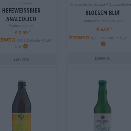
Birra multicereali
Birre inglesi/americane | Birra multicere
hefeweissbier
bloesem bluf
analcolico
Gebrouwen Door Vrouwen
Weihenstephan
€ 4,09
€ 2,99
EINWEG
0,33 L POTERE - € 12,39 /
HRWEG
0,50 L Bottiglia - € 5,98 /
LTR
Esaurito
Esaurito