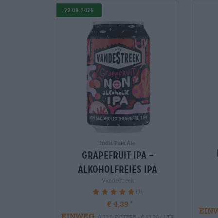
22.08.2026
India Pale Ale
grapefruit ipa –
alkoholfreies ipa
VandeStreek
(1)
100%
€ 4,39
EIN
EINWEG
0,33 L POTERE - € 13,30 / LTR