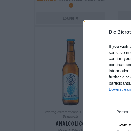
Esaurito
Die Biero
If you wish 
sensitive in
confirm you
continue se
information 
further disc
participants
Downstream 
Persona
Birre inglesi/americane | Birra della
P
Franconia
P
analcolico
I want t
Maisel & Friends