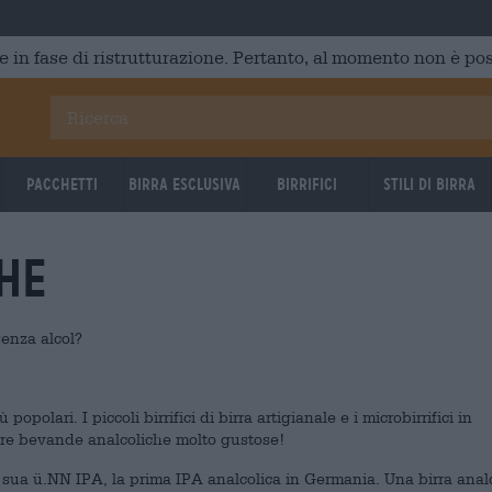
e in fase di ristrutturazione. Pertanto, al momento non è poss
Pacchetti
Birra Esclusiva
Birrifici
Stili di birra
he
senza alcol?
olari. I piccoli birrifici di birra artigianale e i microbirrifici in
eare bevande analcoliche molto gustose!
la sua ü.NN IPA, la prima IPA analcolica in Germania. Una birra anal