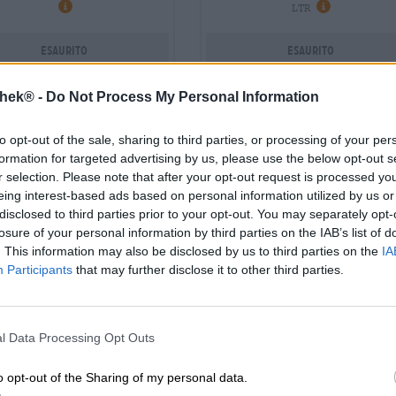
LTR
Esaurito
Esaurito
thek® -
Do Not Process My Personal Information
to opt-out of the sale, sharing to third parties, or processing of your per
formation for targeted advertising by us, please use the below opt-out s
r selection. Please note that after your opt-out request is processed y
eing interest-based ads based on personal information utilized by us or
disclosed to third parties prior to your opt-out. You may separately opt-
losure of your personal information by third parties on the IAB’s list of
. This information may also be disclosed by us to third parties on the
IA
Participants
that may further disclose it to other third parties.
l Data Processing Opt Outs
ilsner | Birra della Franconia
naked analcolico
ilsner analcolico
o opt-out of the Sharing of my personal data.
BRLO
Brauhaus Faust