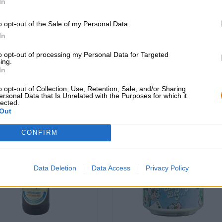
In
(4)
100%
(4)
100%
€ 3,39
€ 2,29
o opt-out of the Sale of my Personal Data.
MEHRWEG
HRWEG
0,33 L Bottiglia - € 10,
0,33 L Bottiglia - € 6,94 /
In
LTR
LTR
to opt-out of processing my Personal Data for Targeted
ing.
Esaurito
Esaurito
In
o opt-out of Collection, Use, Retention, Sale, and/or Sharing
ersonal Data that Is Unrelated with the Purposes for which it
lected.
Out
CONFIRM
Data Deletion
Data Access
Privacy Policy