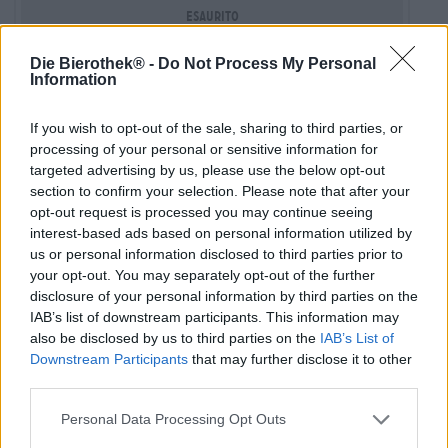
Esaurito
Die Bierothek® -
Do Not Process My Personal
Information
If you wish to opt-out of the sale, sharing to third parties, or
processing of your personal or sensitive information for
targeted advertising by us, please use the below opt-out
section to confirm your selection. Please note that after your
opt-out request is processed you may continue seeing
interest-based ads based on personal information utilized by
us or personal information disclosed to third parties prior to
your opt-out. You may separately opt-out of the further
disclosure of your personal information by third parties on the
IAB’s list of downstream participants. This information may
also be disclosed by us to third parties on the
IAB’s List of
Altri stili | Birre Biologiche (DE-ÖKO-006) | Birra Scura e Nera | Frucht-
| Kräuter- | Und gewürzbiere
Downstream Participants
that may further disclose it to other
bière d’hiver
third parties.
Blue Coast
Personal Data Processing Opt Outs
€ 4,59