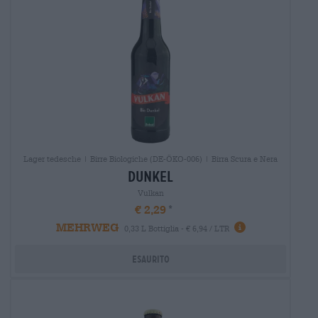
Lager tedesche | Birre Biologiche (DE-ÖKO-006) | Birra Scura e Nera
dunkel
Vulkan
€ 2,29
MEHRWEG
0,33 L Bottiglia - € 6,94 / LTR
Esaurito