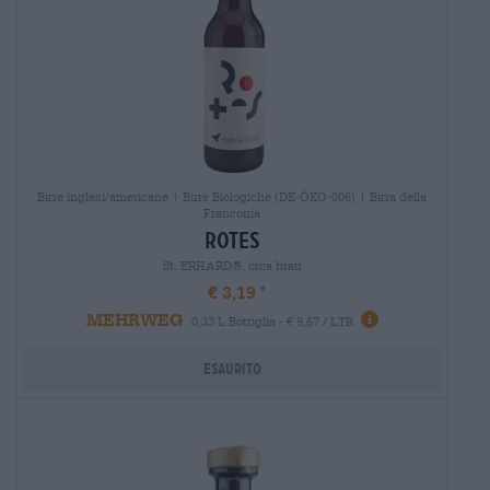
Birre inglesi/americane | Birre Biologiche (DE-ÖKO-006) | Birra della
Franconia
rotes
St. ERHARD®, orca brau
€ 3,19
MEHRWEG
0,33 L Bottiglia - € 9,67 / LTR
Esaurito