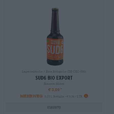
Lager tedesche | Birre Biologiche (DE-ÖKO-006)
sud6 bio export
Brauerei Molter
€ 3,09
MEHRWEG
0,33 L Bottiglia - € 9,36 / LTR
Esaurito