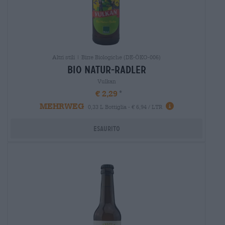
Altri stili | Birre Biologiche (DE-ÖKO-006)
bio natur-radler
Vulkan
€ 2,29
MEHRWEG
0,33 L Bottiglia - € 6,94 / LTR
Esaurito