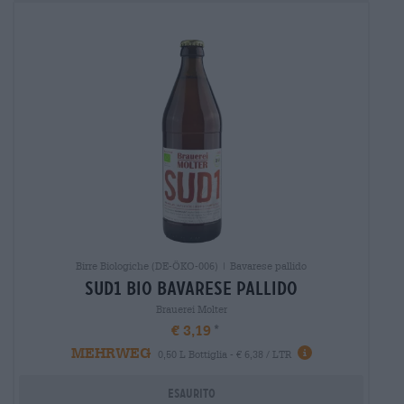
Birre Biologiche (DE-ÖKO-006) | Bavarese pallido
sud1 bio Bavarese pallido
Brauerei Molter
€ 3,19
MEHRWEG
0,50 L Bottiglia - € 6,38 / LTR
Esaurito