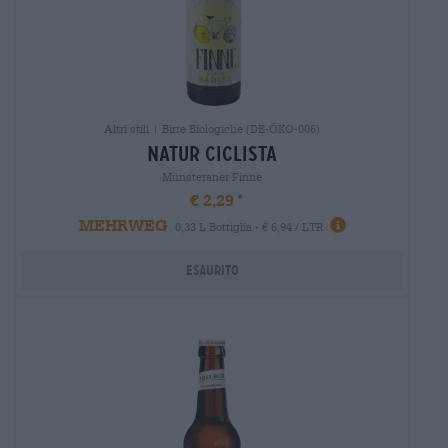
Altri stili | Birre Biologiche (DE-ÖKO-006)
natur Ciclista
Münsteraner Finne
€ 2,29
MEHRWEG
0,33 L Bottiglia - € 6,94 / LTR
Esaurito