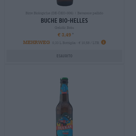
Birre Biologiche (DE-ÖKO-006) | Bavarese pallido
buche bio-helles
Gehölz Bräu
€ 3,49
MEHRWEG
0,33 L Bottiglia - € 10,58 / LTR
Esaurito