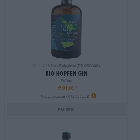
Altri stili | Birre Biologiche (DE-ÖKO-006)
bio hopfen gin
Vulkan
€ 31,09
-
0,50 L Bottiglia - € 62,18 / LTR
Esaurito