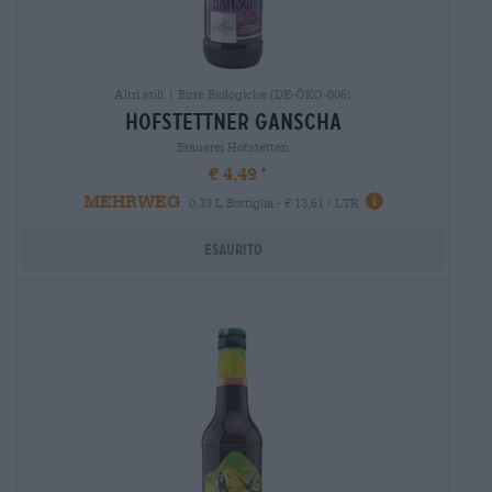
Altri stili | Birre Biologiche (DE-ÖKO-006)
hofstettner ganscha
Brauerei Hofstetten
€ 4,49
MEHRWEG
0,33 L Bottiglia - € 13,61 / LTR
Esaurito