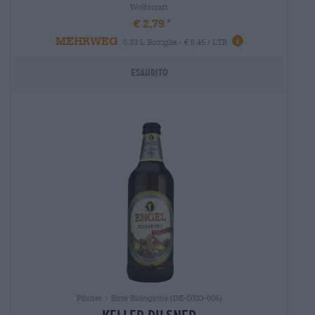
Wolfscraft
€ 2,79
MEHRWEG
0,33 L Bottiglia - € 8,45 / LTR
Esaurito
Pilsner | Birre Biologiche (DE-ÖKO-006)