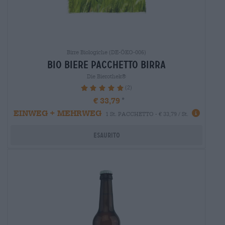
Birre Biologiche (DE-ÖKO-006)
bio biere Pacchetto birra
Die Bierothek®
(2)
100%
€ 33,79
EINWEG + MEHRWEG
1 St. PACCHETTO - € 33,79 / St.
Esaurito