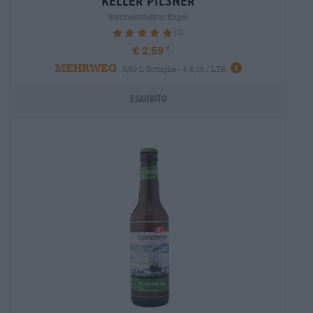
keller Pilsner
Biermanufaktur Engel
(1)
100%
€ 2,59
MEHRWEG
0,50 L Bottiglia - € 5,18 / LTR
Esaurito