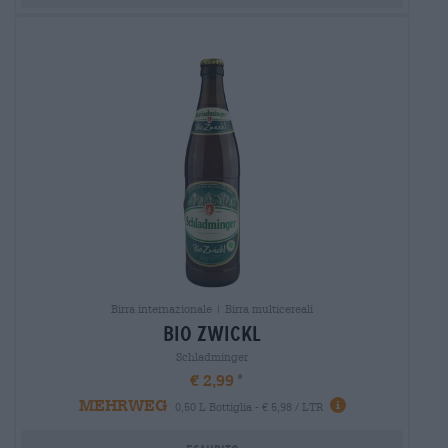
Birra internazionale | Birra multicereali
bio zwickl
Schladminger
€ 2,99
MEHRWEG
0,50 L Bottiglia - € 5,98 / LTR