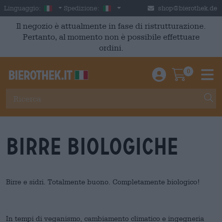
Skip to main content
Italian
Italia
Linguaggio:
Spedizione:
shop@bierothek.de
Il negozio è attualmente in fase di ristrutturazione.
Pertanto, al momento non è possibile effettuare
ordini.
0
Einloggen / An
Warenkor
M
Birre biologiche
Birre e sidri. Totalmente buono. Completamente biologico!
In tempi di veganismo, cambiamento climatico e ingegneria