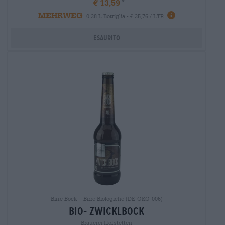
€ 13,59
MEHRWEG
0,38 L Bottiglia - € 35,76 / LTR
Esaurito
Birre Bock | Birre Biologiche (DE-ÖKO-006)
bio- zwicklbock
Brauerei Hofstetten