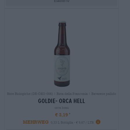
Esaurito
Birre Biologiche (DE-ÖKO-006) | Birra della Franconia | Bavarese pallido
goldie- orca hell
orca brau
€ 3,19
MEHRWEG
0,33 L Bottiglia - € 9,67 / LTR