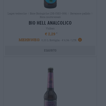
Lager tedesche | Birre Biologiche (DE-ÖKO-006) | Bavarese pallido |
Birra multicereali
bio hell analcolico
Vulkan
€ 2,29
MEHRWEG
0,33 L Bottiglia - € 6,94 / LTR
Esaurito