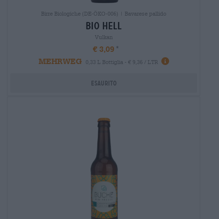
Birre Biologiche (DE-ÖKO-006) | Bavarese pallido
bio hell
Vulkan
€ 3,09
MEHRWEG
0,33 L Bottiglia - € 9,36 / LTR
Esaurito