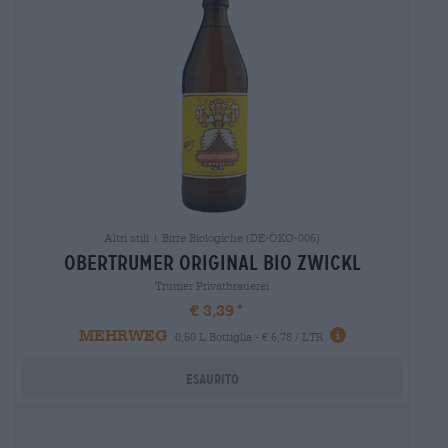
Altri stili | Birre Biologiche (DE-ÖKO-006)
obertrumer original bio zwickl
Trumer Privatbrauerei
€ 3,39
MEHRWEG
0,50 L Bottiglia - € 6,78 / LTR
Esaurito