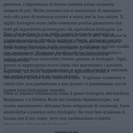
genetica, l’importanza di buone materie prime aumenta
sempre di più. Molte persone ora si assicurano di mangiare
solo cibi privi di sostanze nocive e sicuri per la loro salute. Il
sigillo biologico aiuta nella selezione poiché garantisce che
tutti gli ingredienti provengono da agricoltura biologica. La
Dato che la birra è una delle nostre bevande preferite e
ricerca del biologico non riguarda più solo il cibo, ma anche la
vogliamo sempre offrirti la migliore offerta, abbiamo cercato
scelta delle bevande. Vino biologico, limonate biologiche e
delle buone birre con sigillo biologico e abbiamo trovato quello
birre biologiche stanno conquistando gli scaffali dei
che cercavamo! Numerosi birrifici offrono birre biologiche o
supermercati e rendendo più facile un'alimentazione
hanno addirittura convertito l'intera gamma al biologico. Ogni
consapevole.
giorno si aggiungono nuovi birrai che apprezzano i prodotti
Il biologico è in forte espansione, e non solo perché è salutare,
regionali, un buon rapporto con gli agricoltori locali e
ma anche perché ha un buon sapore!
l'eccellente qualità delle materie prime. Vogliamo sostenerli e
offrire loro una piattaforma e per questo vi presentiamo qui le
nostre birre biologiche raccolte.
Oltre ai classici tradizionali come il grano biologico del birrificio
Bergmann o il Dolden Bock del birrificio Riedenburger, nel
nostro assortimento abbiamo birre artigianali di tendenza, birre
analcoliche e persino sidro biologico. Se vuoi fare qualcosa di
buono per il tuo corpo, bevi con moderazione e presta
attenzione alla tenuta biologica!