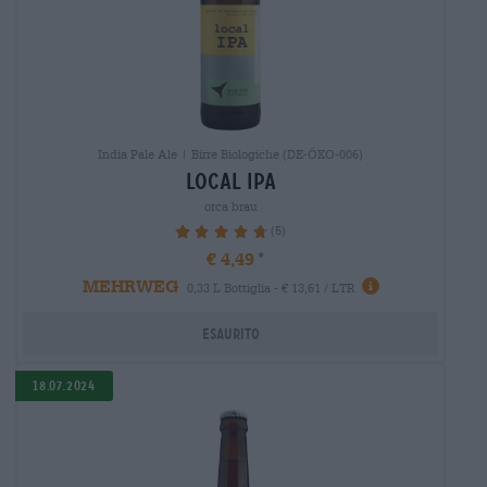
India Pale Ale | Birre Biologiche (DE-ÖKO-006)
local ipa
orca brau
(5)
96%
€ 4,49
MEHRWEG
0,33 L Bottiglia - € 13,61 / LTR
Esaurito
18.07.2024