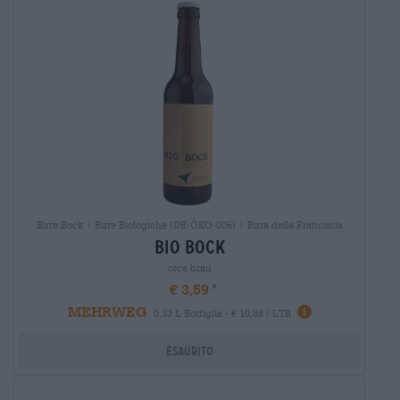
Birre Bock | Birre Biologiche (DE-ÖKO-006) | Birra della Franconia
bio bock
orca brau
€ 3,59
MEHRWEG
0,33 L Bottiglia - € 10,88 / LTR
Esaurito