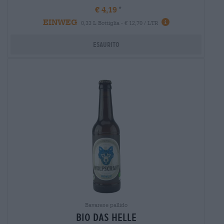
€ 4,19
EINWEG
0,33 L Bottiglia - € 12,70 / LTR
Esaurito
Bavarese pallido
bio das helle