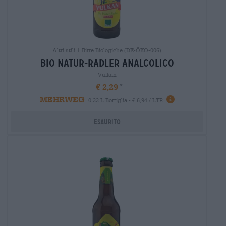
Altri stili | Birre Biologiche (DE-ÖKO-006)
bio natur-radler analcolico
Vulkan
€ 2,29
MEHRWEG
0,33 L Bottiglia - € 6,94 / LTR
Esaurito