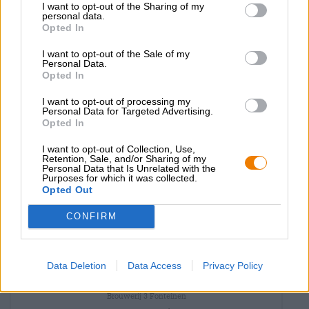
EINWEG
0,33 L Bottiglia - € 13,91 / LTR
I want to opt-out of the Sharing of my
personal data.
Opted In
Esaurito
I want to opt-out of the Sale of my
Personal Data.
Opted In
I want to opt-out of processing my
Personal Data for Targeted Advertising.
Opted In
I want to opt-out of Collection, Use,
Retention, Sale, and/or Sharing of my
Personal Data that Is Unrelated with the
Purposes for which it was collected.
Opted Out
CONFIRM
Birre belghe | Birre invecchiate in botte | Birre Biologiche (DE-ÖKO-006)
| Birra multicereali
Data Deletion
Data Access
Privacy Policy
bio cuvée armand & gaston
Brouwerij 3 Fonteinen