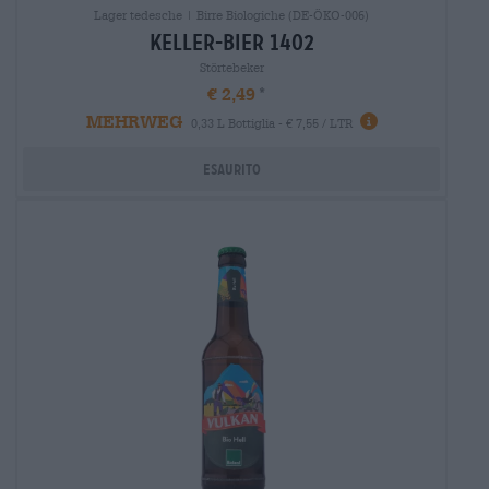
Lager tedesche | Birre Biologiche (DE-ÖKO-006)
keller-bier 1402
Störtebeker
€ 2,49
MEHRWEG
0,33 L Bottiglia - € 7,55 / LTR
Esaurito