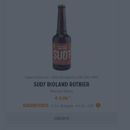
Lager tedesche | Birre Biologiche (DE-ÖKO-006)
sud7 bioland rotbier
Brauerei Molter
€ 3,09
MEHRWEG
0,33 L Bottiglia - € 9,36 / LTR
Esaurito