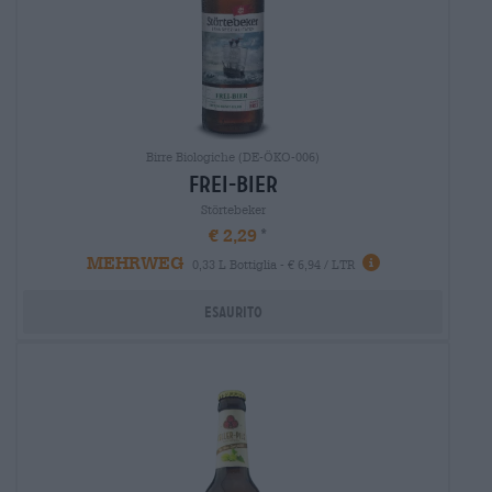
Birre Biologiche (DE-ÖKO-006)
frei-bier
Störtebeker
€ 2,29
MEHRWEG
0,33 L Bottiglia - € 6,94 / LTR
Esaurito