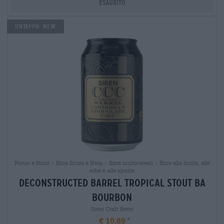
Esaurito
Untappd: NEW
Porter e Stout | Birra Scura e Nera | Birra multicereali | Birre alla frutta, alle
erbe e alle spezie
deconstructed barrel tropical stout ba
bourbon
Siren Craft Brew
€ 10,69