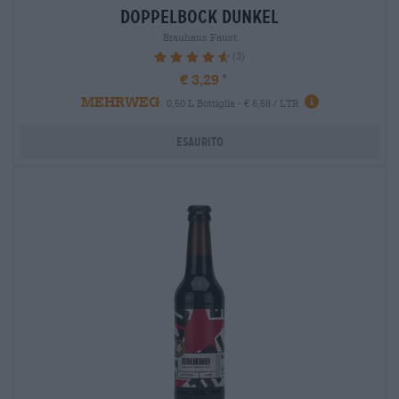
doppelbock dunkel
Brauhaus Faust
(3)
93.33%
€ 3,29
MEHRWEG
0,50 L Bottiglia - € 6,58 / LTR
Esaurito