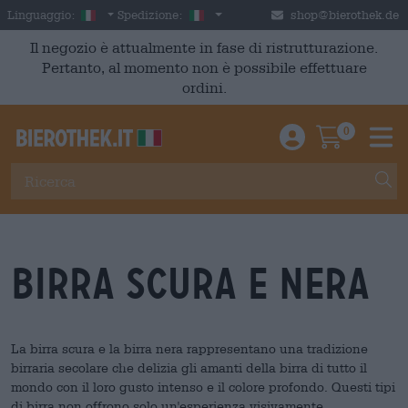
Skip to main content
Italian
Italia
Linguaggio:
Spedizione:
shop@bierothek.de
Il negozio è attualmente in fase di ristrutturazione.
Pertanto, al momento non è possibile effettuare
ordini.
0
Einloggen / An
Warenkor
M
birra scura e nera
La birra scura e la birra nera rappresentano una tradizione
birraria secolare che delizia gli amanti della birra di tutto il
mondo con il loro gusto intenso e il colore profondo. Questi tipi
di birra non offrono solo un'esperienza visivamente