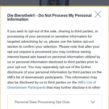
Die Bierothek® -
Do Not Process My Personal
Information
If you wish to opt-out of the sale, sharing to third parties, or
processing of your personal or sensitive information for
targeted advertising by us, please use the below opt-out
section to confirm your selection. Please note that after your
Porter e Stout | Birre invecchiate in botte | Birra Scura e Nera | Birra
opt-out request is processed you may continue seeing
multicereali | Birre alla frutta, alle erbe e alle spezie
interest-based ads based on personal information utilized by
mindless philosopher - barbados rum ba
us or personal information disclosed to third parties prior to
Emperor´s Brewery
your opt-out. You may separately opt-out of the further
€ 12,89
disclosure of your personal information by third parties on the
IAB’s list of downstream participants. This information may
EINWEG
0,33 L POTERE - € 39,06 / LTR
also be disclosed by us to third parties on the
IAB’s List of
Downstream Participants
that may further disclose it to other
Esaurito
third parties.
Untappd: 4,34
Personal Data Processing Opt Outs