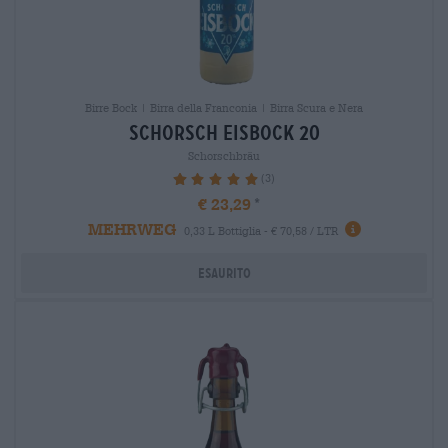
Birre Bock | Birra della Franconia | Birra Scura e Nera
schorsch eisbock 20
Schorschbräu
(3)
100%
€ 23,29
MEHRWEG
0,33 L Bottiglia - € 70,58 / LTR
Esaurito