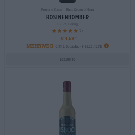
Porter e Stout | Birra Scura e Nera
rosinenbomber
BRLO, Lervig
(1)
100%
€ 4,69
MEHRWEG
0,33 L Bottiglia - € 14,21 / LTR
Esaurito