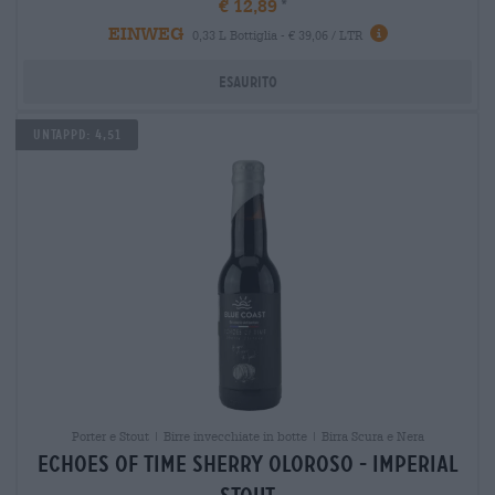
€ 12,89
EINWEG
0,33 L Bottiglia - € 39,06 / LTR
Esaurito
Untappd: 4,51
Porter e Stout | Birre invecchiate in botte | Birra Scura e Nera
echoes of time sherry oloroso - imperial