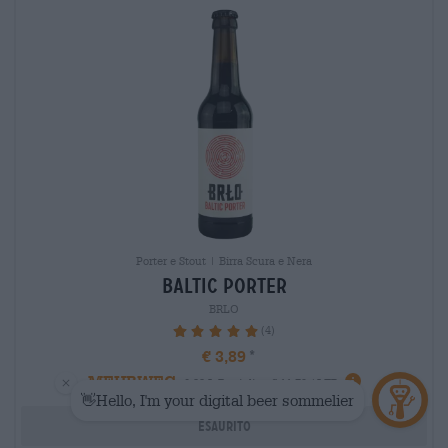
Porter e Stout | Birra Scura e Nera
baltic porter
BRLO
(4)
100%
€ 3,89
MEHRWEG
0,33 L Bottiglia - € 11,79 / LTR
Esaurito