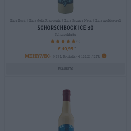
Birre Bock | Birra della Franconia | Birra Scura e Nera | Birra multicereali
schorschbock ice 30
Schorschbräu
(2)
100%
€ 40,99
MEHRWEG
0,33 L Bottiglia - € 124,21 / LTR
Esaurito