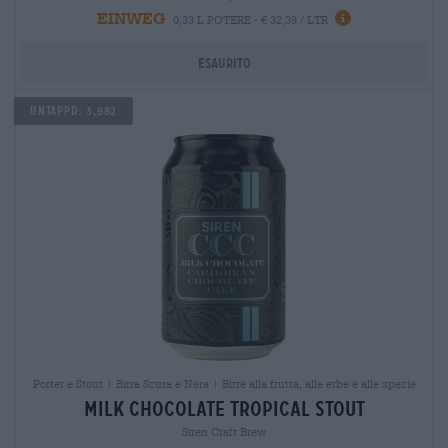
EINWEG
0,33 L POTERE - € 32,39 / LTR
Esaurito
Untappd: 3,982
Porter e Stout | Birra Scura e Nera | Birre alla frutta, alle erbe e alle spezie
milk chocolate tropical stout
Siren Craft Brew