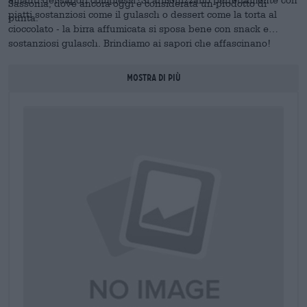
Sassonia, dove ancora oggi è considerata un prodotto di
piatti sostanziosi come il gulasch o dessert come la torta al
punta.
cioccolato - la birra affumicata si sposa bene con snack e
sostanziosi gulasch. Brindiamo ai sapori che affascinano!
MOSTRA DI PIù