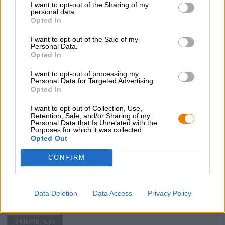
I want to opt-out of the Sharing of my
personal data.
Opted In
I want to opt-out of the Sale of my
Personal Data.
Opted In
I want to opt-out of processing my
Personal Data for Targeted Advertising.
Opted In
I want to opt-out of Collection, Use,
Retention, Sale, and/or Sharing of my
Porter e Stout | Birre invecchiate in botte | Birra Scura e Nera | Birra
Personal Data that Is Unrelated with the
multicereali | Birre alla frutta, alle erbe e alle spezie
Purposes for which it was collected.
executor- willet rye ba
Opted Out
Emperor´s Brewery
CONFIRM
€ 12,89
EINWEG
0,33 L POTERE - € 39,06 / LTR
Data Deletion
Data Access
Privacy Policy
Esaurito
Untappd: 4,41