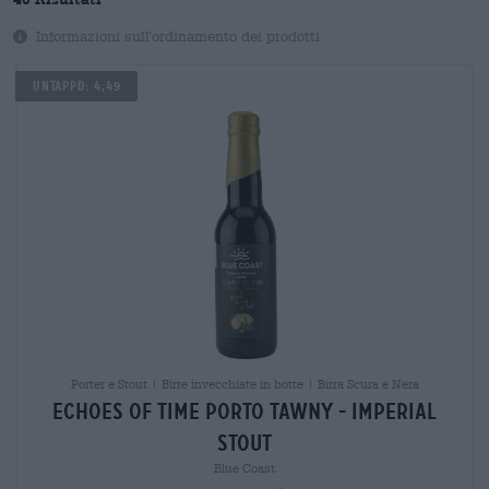
Informazioni sull'ordinamento dei prodotti
Untappd: 4,49
Porter e Stout | Birre invecchiate in botte | Birra Scura e Nera
echoes of time porto tawny - imperial
stout
Blue Coast