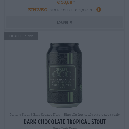
€ 10,69
EINWEG
0,33 L POTERE - € 32,39 / LTR
Esaurito
Untappd: 3,993
Porter e Stout | Birra Scura e Nera | Birre alla frutta, alle erbe e alle spezie
dark chocolate tropical stout
Siren Craft Brew