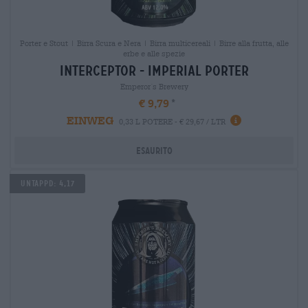
Porter e Stout | Birra Scura e Nera | Birra multicereali | Birre alla frutta, alle
erbe e alle spezie
interceptor - imperial porter
Emperor´s Brewery
€ 9,79
EINWEG
0,33 L POTERE - € 29,67 / LTR
Esaurito
Untappd: 4,17