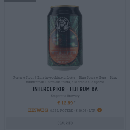
Porter e Stout | Birre invecchiate in botte | Birra Scura e Nera | Birra
multicereali | Birre alla frutta, alle erbe e alle spezie
interceptor - fiji rum ba
Emperor´s Brewery
€ 12,89
EINWEG
0,33 L POTERE - € 39,06 / LTR
Esaurito