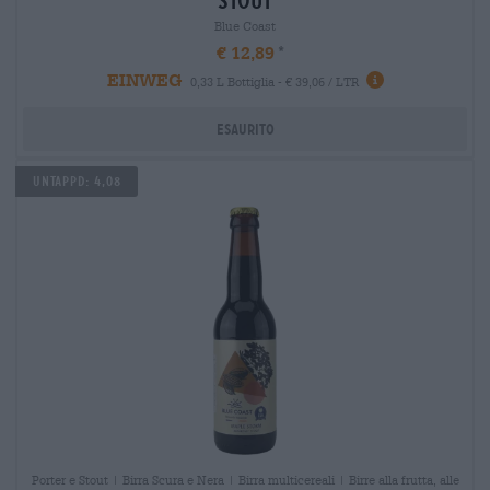
stout
Blue Coast
€ 12,89
EINWEG
0,33 L Bottiglia - € 39,06 / LTR
Esaurito
Untappd: 4,08
Porter e Stout | Birra Scura e Nera | Birra multicereali | Birre alla frutta, alle