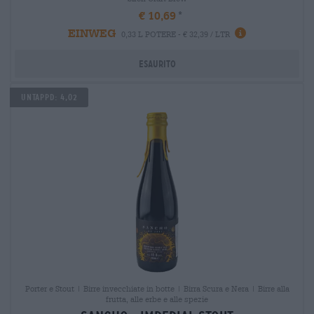
€ 10,69
EINWEG
0,33 L POTERE - € 32,39 / LTR
Esaurito
Untappd: 4,02
Porter e Stout | Birre invecchiate in botte | Birra Scura e Nera | Birre alla
frutta, alle erbe e alle spezie