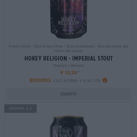
Porter e Stout | Birra Scura e Nera | Birra multicereali | Birre alla frutta, alle
erbe e alle spezie
hokey religion - imperial stout
Emperor´s Brewery
€ 10,39
EINWEG
0,33 L POTERE - € 31,48 / LTR
Esaurito
Untappd: 4,4