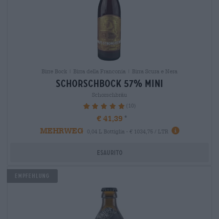
Birre Bock | Birra della Franconia | Birra Scura e Nera
schorschbock 57% mini
Schorschbräu
(10)
100%
€ 41,39
MEHRWEG
0,04 L Bottiglia - € 1034,75 / LTR
Esaurito
Empfehlung