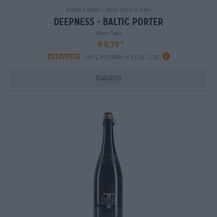
Porter e Stout | Birra Scura e Nera
deepness - baltic porter
Moon Lark
€ 6,79
EINWEG
0,50 L POTERE - € 13,58 / LTR
Esaurito