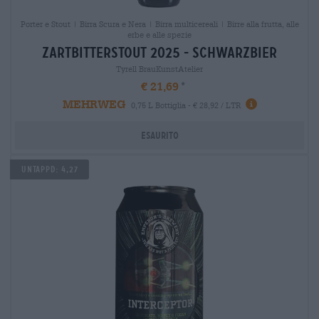
Porter e Stout | Birra Scura e Nera | Birra multicereali | Birre alla frutta, alle
erbe e alle spezie
zartbitterstout 2025 - schwarzbier
Tyrell BrauKunstAtelier
€ 21,69
MEHRWEG
0,75 L Bottiglia - € 28,92 / LTR
Esaurito
Untappd: 4,27