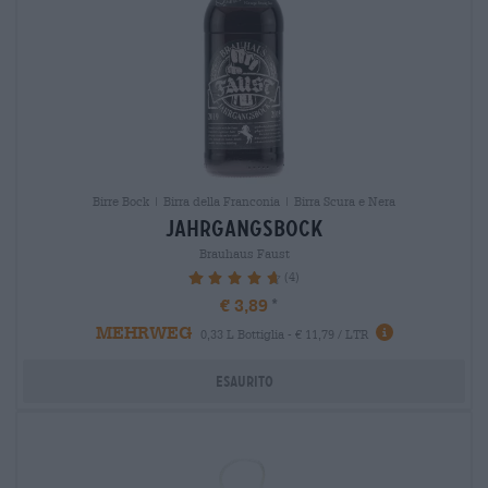
Birre Bock | Birra della Franconia | Birra Scura e Nera
jahrgangsbock
Brauhaus Faust
(4)
95%
€ 3,89
MEHRWEG
0,33 L Bottiglia - € 11,79 / LTR
Esaurito