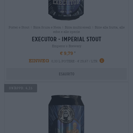
Porter e Stout | Birra Scura e Nera | Birra multicereali | Birre alla frutta, alle
erbe e alle spezie
executor - imperial stout
Emperor´s Brewery
€ 9,79
EINWEG
0,33 L POTERE - € 29,67 / LTR
Esaurito
Untappd: 4,15