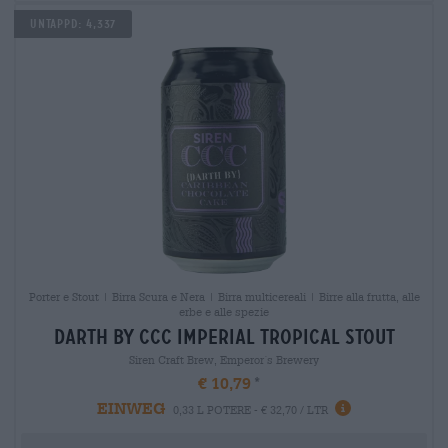
Untappd: 4,337
Porter e Stout | Birra Scura e Nera | Birra multicereali | Birre alla frutta, alle
erbe e alle spezie
darth by ccc imperial tropical stout
Siren Craft Brew, Emperor´s Brewery
€ 10,79
EINWEG
0,33 L POTERE - € 32,70 / LTR