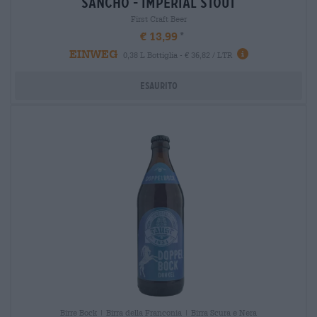
sancho - imperial stout
First Craft Beer
€ 13,99
EINWEG
0,38 L Bottiglia - € 36,82 / LTR
Esaurito
Birre Bock | Birra della Franconia | Birra Scura e Nera