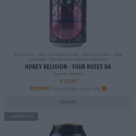
Porter e Stout | Birre invecchiate in botte | Birra Scura e Nera | Birra
multicereali | Birre alla frutta, alle erbe e alle spezie
hokey religion - four roses ba
Emperor´s Brewery
€ 12,89
EINWEG
0,33 L POTERE - € 39,06 / LTR
Esaurito
Untappd: 4,41