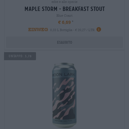
erbe e alle spezie
maple storm - breakfast stout
Blue Coast
€ 6,69
EINWEG
0,33 L Bottiglia - € 20,27 / LTR
Esaurito
Untappd: 3,78