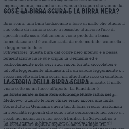
impressionante, ma anche una varietà di sapori che vanno dal
Cos'è la birra scura e la birra nera?
dolce al malto, al tostato e all'amaro.
Birra scura: una birra tradizionale a base di malto che ottiene il
suo colore da marrone scuro a rossastro attraverso l'uso di
speciali malti scuri. Solitamente viene prodotta a bassa
fermentazione ed è caratterizzata da note morbide, caramellate
e leggermente dolci.
Schwarzbier: questa birra dal colore nero intenso e a bassa
fermentazione ha le sue origini in Germania ed è
particolarmente nota per i suoi sapori tostati, cioccolatosi e
talvolta leggermente affumicati. Ha un sapore leggermente più
secco rispetto alla birra scura, ma altrettanto ricco di carattere.
La storia della birra scura
La Rauchbier ha un sapore notevolmente affumicato. Il malto
viene cotto su un fuoco all'aperto. La Rauchbier è
La birra scura e la birra nera affondano le loro radici nel
particolarmente nota in Franconia, soprattutto a Bamberga.
Medioevo, quando le birre chiare erano ancora una rarità.
Soprattutto in Germania questi tipi di birra si sono trasformati
in specialità regionali che sono state perfezionate nel corso dei
secoli nei monasteri e nei piccoli birrifici. La Schwarzbier è
La birra scura e la birra nera sono la scelta ideale per gli
particolarmente legata a regioni come la Turingia e la
amanti dei sapori complessi. Si armonizzano perfettamente con