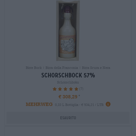
Birre Bock | Birra della Franconia | Birra Scura e Nera
schorschbock 57%
Schorschbräu
(7)
100%
€ 308,29
MEHRWEG
0,33 L Bottiglia - € 934,21 / LTR
Esaurito