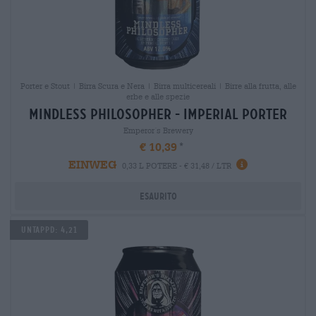
Porter e Stout | Birra Scura e Nera | Birra multicereali | Birre alla frutta, alle
erbe e alle spezie
mindless philosopher - imperial porter
Emperor´s Brewery
€ 10,39
EINWEG
0,33 L POTERE - € 31,48 / LTR
Esaurito
Untappd: 4,21