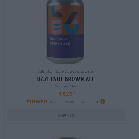
Altri stili | Birre inglesi/americane
hazelnut brown ale
Sakiskiu Alus
€ 5,39
EINWEG
0,33 L POTERE - € 16,33 / LTR
Esaurito