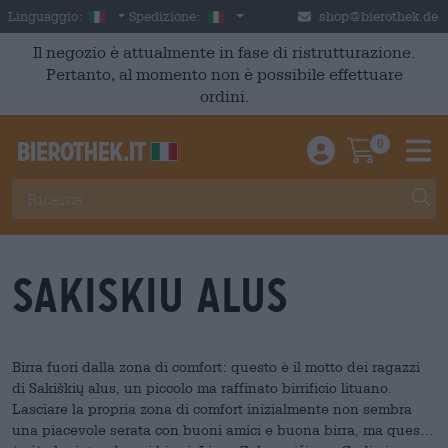
Skip to main content
Italian
Italia
Linguaggio:
Spedizione:
shop@bierothek.de
Il negozio è attualmente in fase di ristrutturazione.
Pertanto, al momento non è possibile effettuare
ordini.
0
Einloggen / An
Warenkor
M
Sakiskiu Alus
Birra fuori dalla zona di comfort: questo è il motto dei ragazzi
di Sakiškių alus, un piccolo ma raffinato birrificio lituano.
Lasciare la propria zona di comfort inizialmente non sembra
una piacevole serata con buoni amici e buona birra, ma questo