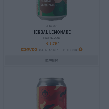
Altri stili
herbal lemonade
Sakiskiu Alus
€ 3,79
EINWEG
0,33 L POTERE - € 11,48 / LTR
Esaurito