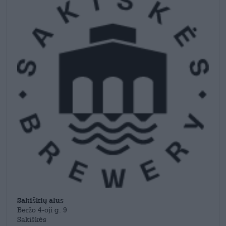
Gin & Tonic IPA
, la
Coconut Milk Stout
o la
Sour Birra di
barbabietola
.
Sakiškių alus
Beržo 4-oji g. 9
Sakiškės