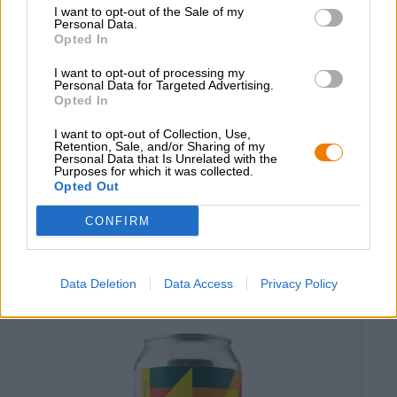
I want to opt-out of the Sale of my
Personal Data.
Opted In
I want to opt-out of processing my
Personal Data for Targeted Advertising.
Opted In
I want to opt-out of Collection, Use,
Birre acide | Birre alla frutta, alle erbe e alle spezie
Retention, Sale, and/or Sharing of my
Personal Data that Is Unrelated with the
gose with raspberries
Purposes for which it was collected.
Opted Out
Sakiskiu Alus
€ 5,39
CONFIRM
EINWEG
0,33 L POTERE - € 16,33 / LTR
Esaurito
Data Deletion
Data Access
Privacy Policy