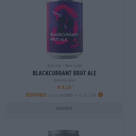
Altri stili | Birre acide
blackcurrant brut ale
Sakiskiu Alus
€ 5,19
EINWEG
0,33 L POTERE - € 15,73 / LTR
Esaurito