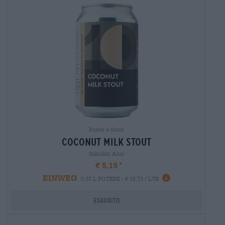
Porter e Stout
coconut milk stout
Sakiskiu Alus
€ 5,19
EINWEG
0,33 L POTERE - € 15,73 / LTR
Esaurito