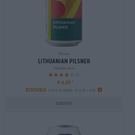
Pilsner
lithuanian pilsner
Sakiskiu Alus
(1)
80%
€ 4,39
EINWEG
0,33 L POTERE - € 13,30 / LTR
Esaurito