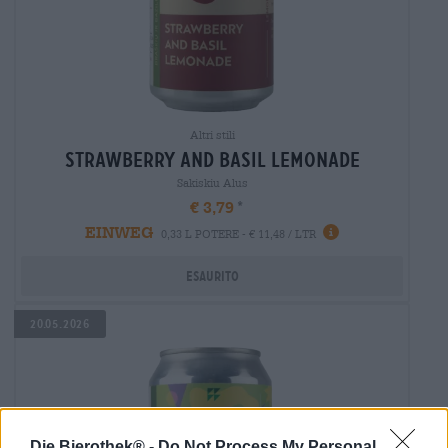
Altri stili
strawberry and basil lemonade
Sakiskiu Alus
€ 3,79
EINWEG
0,33 L POTERE - € 11,48 / LTR
Esaurito
20.05.2026
Die Bierothek® -
Do Not Process My Personal