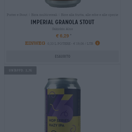
Porter e Stout | Birra multicereali | Birre alla frutta, alle erbe e alle spezie
imperial granola stout
Sakiskiu Alus
€ 6,29
EINWEG
0,33 L POTERE - € 19,06 / LTR
Esaurito
UNTAPPD: 3,76