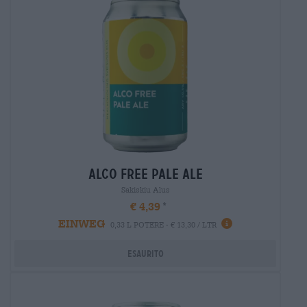
alco free pale ale
Sakiskiu Alus
€ 4,39
EINWEG
0,33 L POTERE - € 13,30 / LTR
Esaurito