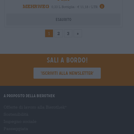
MEHRWEG
Informazioni
0,33 L Bottiglia - € 11,18 / LTR
Esaurito
1
2
3
»
Sali a bordo!
'Iscriviti alla newsletter'
A proposito della Bierothek
Offerte di lavoro alla Bierothek
®
Sostenibilità
Impegno sociale
Passeggiata