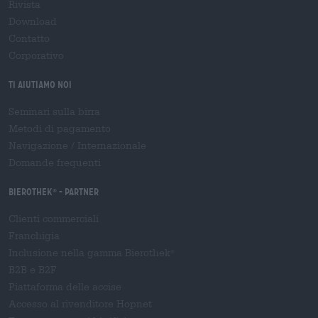
Rivista
Download
Contatto
Corporativo
Ti aiutiamo noi
Seminari sulla birra
Metodi di pagamento
Navigazione
/
Internazionale
Domande frequenti
Bierothek
- Partner
®
Clienti commerciali
Franchigia
Inclusione nella gamma Bierothek
®
B2B e B2F
Piattaforma delle accise
Accesso al rivenditore Hopnet