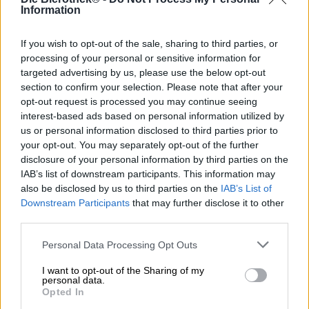
Information
If you wish to opt-out of the sale, sharing to third parties, or
processing of your personal or sensitive information for
targeted advertising by us, please use the below opt-out
section to confirm your selection. Please note that after your
opt-out request is processed you may continue seeing
Altri stili
interest-based ads based on personal information utilized by
yerba mate lemonade
us or personal information disclosed to third parties prior to
Sakiskiu Alus
your opt-out. You may separately opt-out of the further
€ 3,79
disclosure of your personal information by third parties on the
EINWEG
0,33 L POTERE - € 11,48 / LTR
IAB’s list of downstream participants. This information may
also be disclosed by us to third parties on the
IAB’s List of
Esaurito
Downstream Participants
that may further disclose it to other
third parties.
Personal Data Processing Opt Outs
I want to opt-out of the Sharing of my
personal data.
Opted In