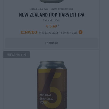
India Pale Ale | Birra multicereali
new zealand hop harvest ipa
Sakiskiu Alus
€ 5,49
EINWEG
0,33 L POTERE - € 16,64 / LTR
Esaurito
UNTAPPD: 3,76