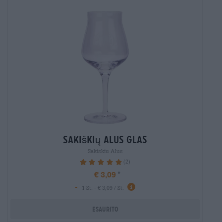
sakiškių alus glas
Sakiskiu Alus
(2)
100%
€ 3,09
-
1 St. - € 3,09 / St.
Esaurito