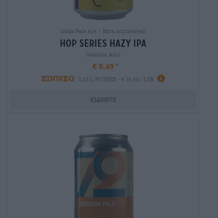
India Pale Ale | Birra multicereali
hop series hazy ipa
Sakiskiu Alus
€ 5,49
EINWEG
0,33 L POTERE - € 16,64 / LTR
Esaurito