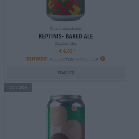
Birra internazionale
keptinis- baked ale
Sakiskiu Alus
€ 4,39
EINWEG
0,33 L POTERE - € 13,30 / LTR
Esaurito
17.06.2026