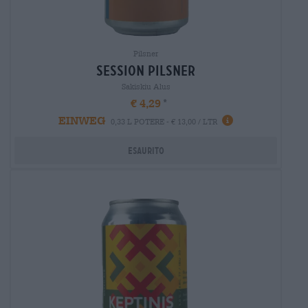
Pilsner
session Pilsner
Sakiskiu Alus
€ 4,29
EINWEG
0,33 L POTERE - € 13,00 / LTR
Esaurito