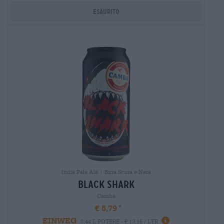
Esaurito
India Pale Ale | Birra Scura e Nera
black shark
Camba
€ 5,79
EINWEG
0,44 L POTERE - € 13,16 / LTR