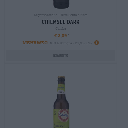
Lager tedesche | Birra Scura e Nera
chiemsee dark
Camba
€ 3,09
MEHRWEG
0,33 L Bottiglia - € 9,36 / LTR
Esaurito