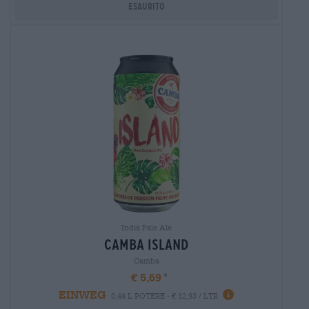
Esaurito
India Pale Ale
camba island
Camba
€ 5,69
EINWEG
0,44 L POTERE - € 12,93 / LTR