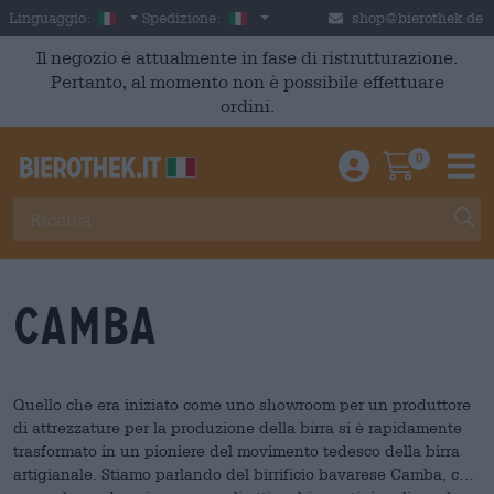
Skip to main content
Italian
Italia
Linguaggio:
Spedizione:
shop@bierothek.de
Il negozio è attualmente in fase di ristrutturazione.
Pertanto, al momento non è possibile effettuare
ordini.
0
Einloggen / An
Warenkor
M
Camba
Quello che era iniziato come uno showroom per un produttore
di attrezzature per la produzione della birra si è rapidamente
trasformato in un pioniere del movimento tedesco della birra
artigianale. Stiamo parlando del birrificio bavarese Camba, che