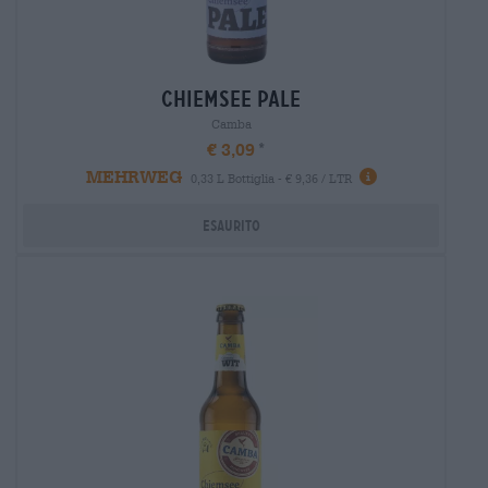
chiemsee pale
Camba
€ 3,09
MEHRWEG
0,33 L Bottiglia - € 9,36 / LTR
Esaurito