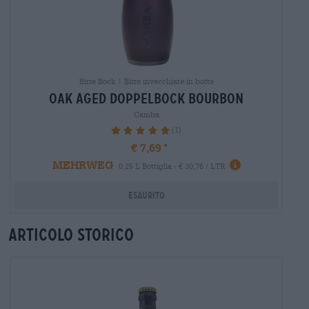
Birre Bock | Birre invecchiate in botte
oak aged doppelbock bourbon
Camba
(1)
100%
€ 7,69
MEHRWEG
0,25 L Bottiglia - € 30,76 / LTR
Esaurito
Articolo storico