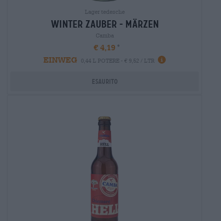
Lager tedesche
winter zauber - märzen
Camba
€ 4,19
EINWEG
0,44 L POTERE - € 9,52 / LTR
Esaurito