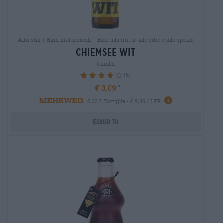
Altri stili | Birra multicereali | Birre alla frutta, alle erbe e alle spezie
chiemsee wit
Camba
(5)
88%
€ 3,09
MEHRWEG
0,33 L Bottiglia - € 9,36 / LTR
Esaurito