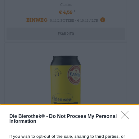
Camba
€ 4,59
EINWEG
0,44 L POTERE - € 10,43 / LTR
Esaurito
Die Bierothek® -
Do Not Process My Personal
Information
Altri stili | Birra multicereali | Birre alla frutta, alle erbe e alle spezie
If you wish to opt-out of the sale, sharing to third parties, or