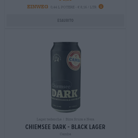
EINWEG
0,44 L POTERE - € 8,16 / LTR
Esaurito
Lager tedesche | Birra Scura e Nera
chiemsee dark - black lager
Camba