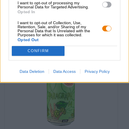
I want to opt-out of processing my
chiemsee hopla
Personal Data for Targeted Advertising.
Opted In
Camba
€ 3,59
I want to opt-out of Collection, Use,
EINWEG
Retention, Sale, and/or Sharing of my
0,44 L POTERE - € 8,16 / LTR
Personal Data that Is Unrelated with the
Purposes for which it was collected.
Esaurito
Opted Out
CONFIRM
Data Deletion
Data Access
Privacy Policy