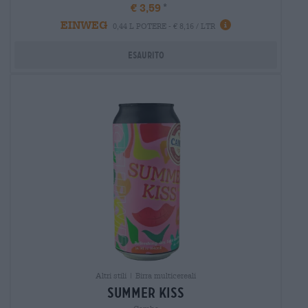
€ 3,59
EINWEG
0,44 L POTERE - € 8,16 / LTR
Esaurito
Altri stili | Birra multicereali
summer kiss