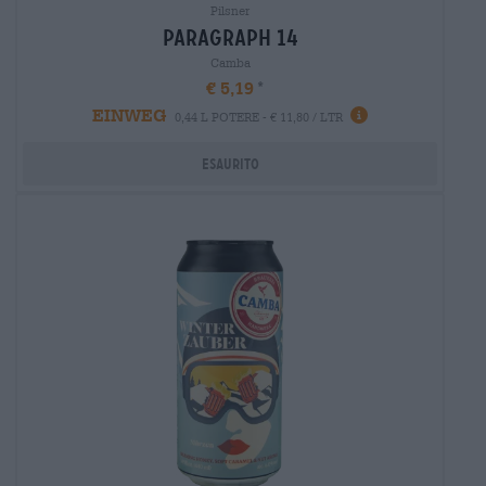
Pilsner
paragraph 14
Camba
€ 5,19
EINWEG
0,44 L POTERE - € 11,80 / LTR
Esaurito