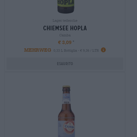
Lager tedesche
chiemsee hopla
Camba
€ 3,09
MEHRWEG
0,33 L Bottiglia - € 9,36 / LTR
Esaurito