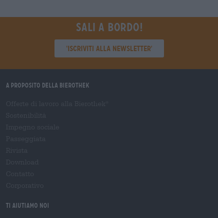
Sali a bordo!
'Iscriviti alla newsletter'
A proposito della Bierothek
Offerte di lavoro alla Bierothek
®
Sostenibilità
Impegno sociale
Passeggiata
Rivista
Download
Contatto
Corporativo
Ti aiutiamo noi