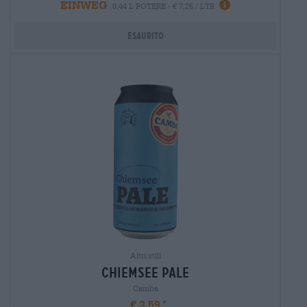
EINWEG
0,44 L POTERE - € 7,25 / LTR
Esaurito
Altri stili
chiemsee pale
Camba
€ 3,59