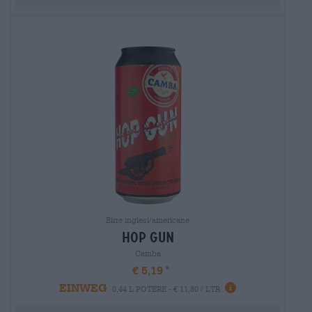
Birre inglesi/americane
hop gun
Camba
€ 5,19
EINWEG
0,44 L POTERE - € 11,80 / LTR