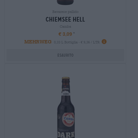
Bavarese pallido
chiemsee hell
Camba
€ 3,09
MEHRWEG
0,33 L Bottiglia - € 9,36 / LTR
Esaurito