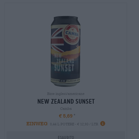
Birre inglesi/americane
new zealand sunset
Camba
€ 5,69
EINWEG
0,44 L POTERE - € 12,93 / LTR
Esaurito