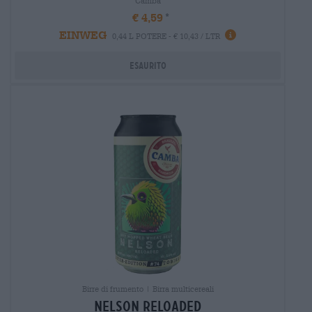
Camba
€ 4,59
EINWEG
0,44 L POTERE - € 10,43 / LTR
Esaurito
Birre di frumento | Birra multicereali
nelson reloaded