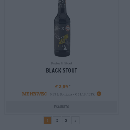
Porter & Stout
Black Stout
€ 3,69
MEHRWEG
Informazioni
0,33 L Bottiglia - € 11,18 / LTR
Esaurito
1
2
3
»