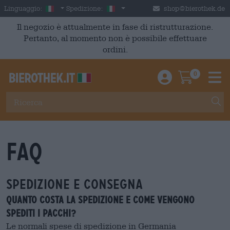
Skip to main content
Italian
Italia
Linguaggio:
Spedizione:
shop@bierothek.de
Il negozio è attualmente in fase di ristrutturazione.
Pertanto, al momento non è possibile effettuare
ordini.
0
Einloggen / An
Warenkor
M
FAQ
SPEDIZIONE E CONSEGNA
Quanto costa la spedizione e come vengono
spediti i pacchi?
Le normali spese di spedizione in Germania