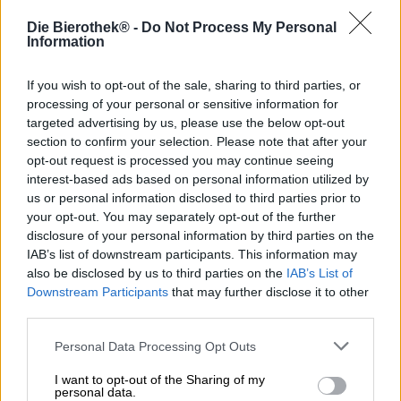
Di norma i buoni possono essere riscattati nel negozio
Die Bierothek® -
Do Not Process My Personal
online su bierothek.de. Per fare ciò, seleziona il pulsante
Information
del carrello in cui si trovano i tuoi articoli pronti per
essere ordinati. Sotto la visualizzazione dell'ordine, nella
If you wish to opt-out of the sale, sharing to third parties, or
sezione in basso a sinistra di questa pagina, c'è il
processing of your personal or sensitive information for
campo "Codice voucher ricevuto?" in cui puoi inserire il
targeted advertising by us, please use the below opt-out
codice voucher di 16 cifre. Il valore del tuo buono ti sarà
section to confirm your selection. Please note that after your
ora accreditato e l'ordine potrà essere completato una
opt-out request is processed you may continue seeing
volta completati i dettagli di consegna.
interest-based ads based on personal information utilized by
us or personal information disclosed to third parties prior to
Il buono verrà riattivato se restituisco l'intero
your opt-out. You may separately opt-out of the further
ordine in cui l'ho utilizzato?
disclosure of your personal information by third parties on the
Non appena restituisci l'ordine, il codice voucher verrà
IAB’s list of downstream participants. This information may
riattivato automaticamente. In caso di domande o
also be disclosed by us to third parties on the
IAB’s List of
problemi, contattare il nostro servizio clienti.
Downstream Participants
that may further disclose it to other
Perché non riesco a riscattare il mio codice
third parties.
voucher?
Personal Data Processing Opt Outs
Se non riesci a riscattare il codice voucher, contattaci
direttamente. Controlleremo il codice voucher e ti
I want to opt-out of the Sharing of my
personal data.
offriremo una soluzione adeguata.