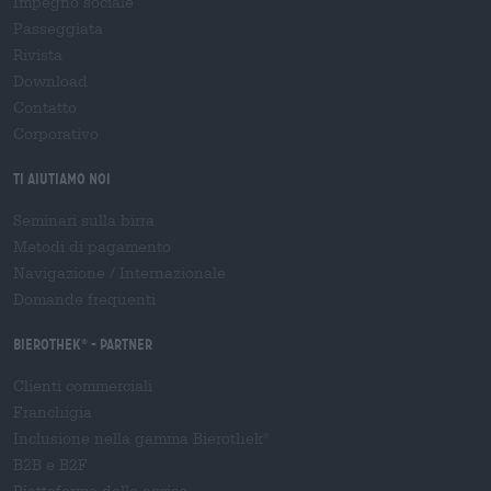
Impegno sociale
Passeggiata
Rivista
Download
Contatto
Corporativo
Ti aiutiamo noi
Seminari sulla birra
Metodi di pagamento
Navigazione
/
Internazionale
Domande frequenti
Bierothek
- Partner
®
Clienti commerciali
Franchigia
Inclusione nella gamma Bierothek
®
B2B e B2F