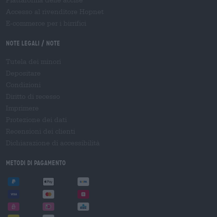
Piattaforma delle accise
Accesso al rivenditore Hopnet
E-commerce per i birrifici
Note legali / Note
Tutela dei minori
Depositare
Condizioni
Diritto di recesso
Imprimere
Protezione dei dati
Recensioni dei clienti
Dichiarazione di accessibilità
Metodi di pagamento