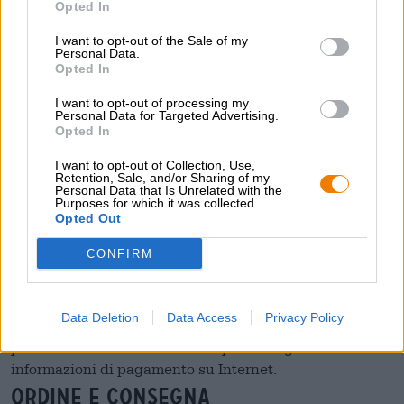
Opted In
Cosa posso fare se la mia domanda non trova
risposta qui?
I want to opt-out of the Sale of my
Personal Data.
Ti invitiamo a metterti in contatto con il nostro team
Opted In
amichevole utilizzando le informazioni di contatto
I want to opt-out of processing my
elencate di seguito.
Personal Data for Targeted Advertising.
paga
Opted In
Il pagamento tramite il sito è sicuro?
I want to opt-out of Collection, Use,
Retention, Sale, and/or Sharing of my
Prendiamo molto sul serio la protezione dei tuoi dati
Personal Data that Is Unrelated with the
personali, motivo per cui utilizziamo diversi sistemi di
Purposes for which it was collected.
Opted Out
crittografia che rendono sicuro il processo di
pagamento. Bierothek
GmbH garantisce che i vostri
®
CONFIRM
dati vengano utilizzati esclusivamente per lo scopo
desiderato. Quando effettui un pagamento nel negozio
online Bierothek
, il tuo browser web si collega al sito
®
Data Deletion
Data Access
Privacy Policy
web tramite SSL ("Secure Sockets Layer"). SSL è un
protocollo standard del settore per crittografare le
informazioni di pagamento su Internet.
Ordine e consegna