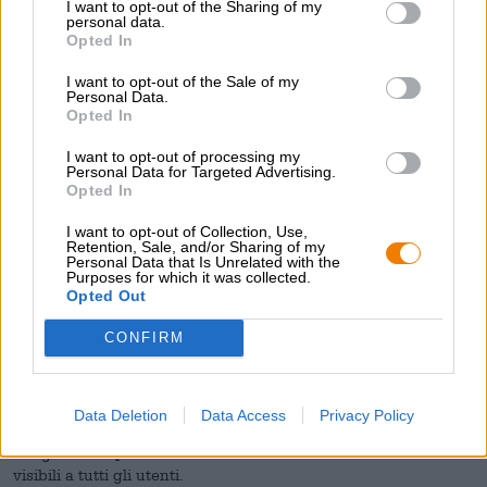
I want to opt-out of the Sharing of my
Questo sito web è un negozio online e appartiene ai cosiddetti
personal data.
"servizi nel
Opted In
commercio elettronico” ed è caratterizzato da un sistema di
I want to opt-out of the Sale of my
ordinazione elettronica e
Personal Data.
Opzione di pagamento.
Opted In
Per loro valgono speciali requisiti legali in materia di
accessibilità.
I want to opt-out of processing my
In generale, questo sito web deve fornire funzionalità e
Personal Data for Targeted Advertising.
Opted In
procedure che siano
esigenze delle persone con disabilità e garantire la fruibilità
I want to opt-out of Collection, Use,
con
Retention, Sale, and/or Sharing of my
abilitare gli strumenti digitali.
Personal Data that Is Unrelated with the
Purposes for which it was collected.
Le funzioni di negozio online di questo sito web devono
Opted Out
- percettibile
- operabile
CONFIRM
- comprensibile e
- robusto
essere progettato.
Percepibilità significa che le informazioni e i componenti
Data Deletion
Data Access
Privacy Policy
dell'online
I negozi sono presentati in modo tale da essere facilmente
visibili a tutti gli utenti.