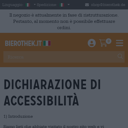
Skip to main content
Italian
Italia
Linguaggio:
Spedizione:
shop@bierothek.de
Il negozio è attualmente in fase di ristrutturazione.
Pertanto, al momento non è possibile effettuare
ordini.
0
Einloggen / An
Warenkor
M
Dichiarazione di
accessibilità
1) Introduzione
Siamo lieti che abbiate visitato il nostro sito web e vi