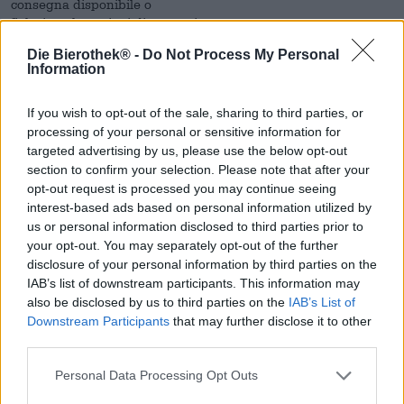
consegna disponibile o
Seleziona le opzioni di prestazione.
Infine, puoi scegliere uno dei metodi di pagamento disponibili,
Die Bierothek® -
Do Not Process My Personal
Inserisci i dati di pagamento necessari e completa l'ordine.
Information
L'ordine vincolante viene effettuato solo quando il designato
viene premuto il pulsante nella pagina finale dell'ordine. È
etichettato "Acquista", "Ora
If you wish to opt-out of the sale, sharing to third parties, or
acquistare”, “ordinare con pagamento” o un’altra
processing of your personal or sensitive information for
formulazione chiara
targeted advertising by us, please use the below opt-out
etichettato.
section to confirm your selection. Please note that after your
opt-out request is processed you may continue seeing
Prima di cliccare su questo pulsante d'ordine, puoi utilizzare il
interest-based ads based on personal information utilized by
pulsante "Indietro"
us or personal information disclosed to third parties prior to
del tuo browser in qualsiasi momento per tornare ai passaggi
your opt-out. You may separately opt-out of the further
precedenti e/o
disclosure of your personal information by third parties on the
È possibile annullare l'ordine in qualsiasi momento.
IAB’s list of downstream participants. This information may
Se hai scelto di pagare tramite un metodo di pagamento
also be disclosed by us to third parties on the
IAB’s List of
online,
Downstream Participants
that may further disclose it to other
Verrai reindirizzato dalla pagina dell'ordine finale al sistema
third parties.
del fornitore dei pagamenti
per effettuare lì il pagamento.
Personal Data Processing Opt Outs
4) Requisiti legali per l'accessibilità