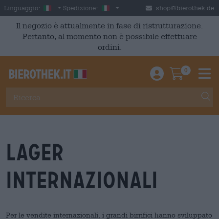
Skip to main content
Italian
Italia
Linguaggio:
Spedizione:
shop@bierothek.de
Il negozio è attualmente in fase di ristrutturazione.
Pertanto, al momento non è possibile effettuare
ordini.
0
Einloggen / An
Warenkor
M
lager
internazionali
Per le vendite internazionali, i grandi birrifici hanno sviluppato