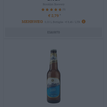
Brooklyn Brewery
(5)
96%
€ 2,79
MEHRWEG
0,33 L Bottiglia - € 8,45 / LTR
Esaurito