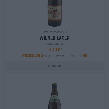
Birra internazionale
wiener lager
Schwechater
€ 2,99
MEHRWEG
0,50 L Bottiglia - € 5,98 / LTR
Esaurito