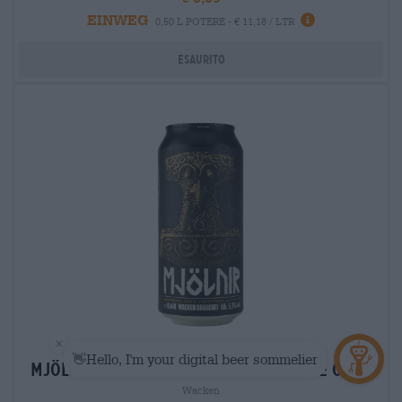
EINWEG
0,50 L POTERE - € 11,18 / LTR
Esaurito
Pilsner | Birra internazionale
mjölnir - nordic lager - beer of the gods
Wacken