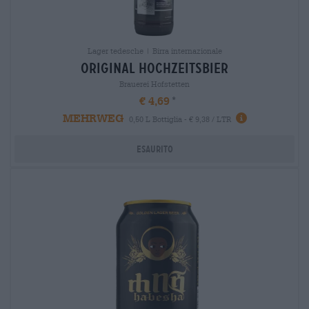
Lager tedesche | Birra internazionale
original hochzeitsbier
Brauerei Hofstetten
€ 4,69
MEHRWEG
0,50 L Bottiglia - € 9,38 / LTR
Esaurito