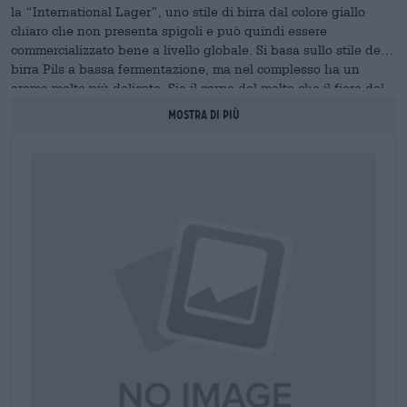
la “International Lager”, uno stile di birra dal colore giallo
chiaro che non presenta spigoli e può quindi essere
commercializzato bene a livello globale. Si basa sullo stile della
birra Pils a bassa fermentazione, ma nel complesso ha un
aroma molto più delicato. Sia il corpo del malto che il fiore del
luppolo sono molto sottili e anche l'amarezza e la dolcezza
MOSTRA DI PIù
sono notevolmente ridotte. Le lager internazionali sono ideali
dissetanti nelle calde giornate estive e si bevono ghiacciate.