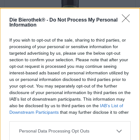
Die Bierothek® -
Do Not Process My Personal
Information
If you wish to opt-out of the sale, sharing to third parties, or
Birra internazionale | Birra multicereali
processing of your personal or sensitive information for
bio zwickl
targeted advertising by us, please use the below opt-out
section to confirm your selection. Please note that after your
Schladminger
opt-out request is processed you may continue seeing
€ 2,99
interest-based ads based on personal information utilized by
MEHRWEG
0,50 L Bottiglia - € 5,98 / LTR
us or personal information disclosed to third parties prior to
your opt-out. You may separately opt-out of the further
Esaurito
disclosure of your personal information by third parties on the
IAB’s list of downstream participants. This information may
also be disclosed by us to third parties on the
IAB’s List of
Downstream Participants
that may further disclose it to other
third parties.
Personal Data Processing Opt Outs