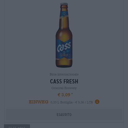
Birra internazionale
cass fresh
Oriental Brewery
€ 3,09
EINWEG
0,33 L Bottiglia - € 9,36 / LTR
Esaurito