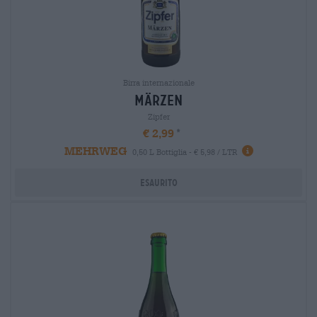
Birra internazionale
märzen
Zipfer
€ 2,99
MEHRWEG
0,50 L Bottiglia - € 5,98 / LTR
Esaurito