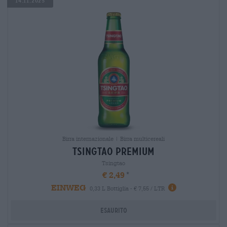
14.11.2025
Birra internazionale | Birra multicereali
tsingtao premium
Tsingtao
€ 2,49
EINWEG
0,33 L Bottiglia - € 7,55 / LTR
Esaurito