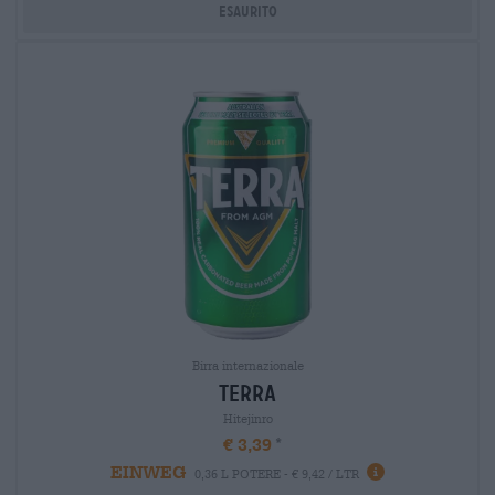
Esaurito
Birra internazionale
terra
Hitejinro
€ 3,39
EINWEG
0,36 L POTERE - € 9,42 / LTR