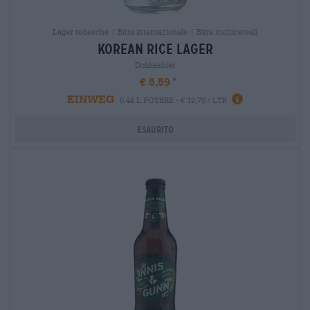
Lager tedesche | Birra internazionale | Birra multicereali
korean rice lager
Dokkaebier
€ 5,59
EINWEG
0,44 L POTERE - € 12,70 / LTR
Esaurito