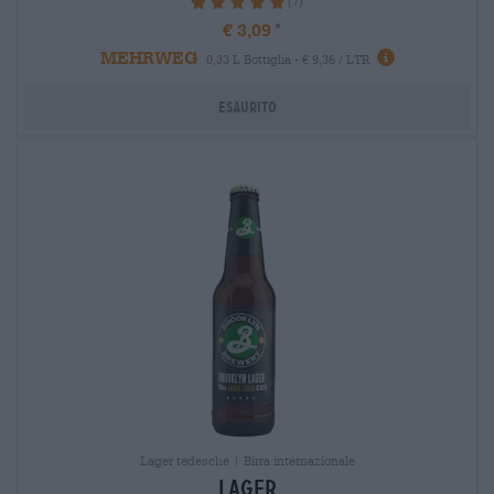
(7)
100%
€ 3,09
MEHRWEG
0,33 L Bottiglia - € 9,36 / LTR
Esaurito
Lager tedesche | Birra internazionale
lager