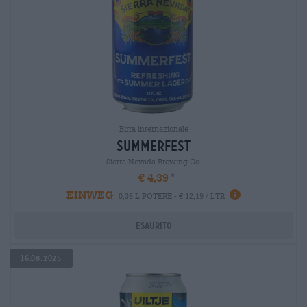
Birra internazionale
summerfest
Sierra Nevada Brewing Co.
€ 4,39
EINWEG
0,36 L POTERE - € 12,19 / LTR
Esaurito
16.08.2025