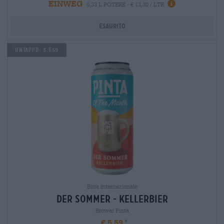
EINWEG
0,33 L POTERE - € 13,30 / LTR
Esaurito
Untappd: 3.659
Birra internazionale
der sommer - kellerbier
Browar Pinta
€ 5,59