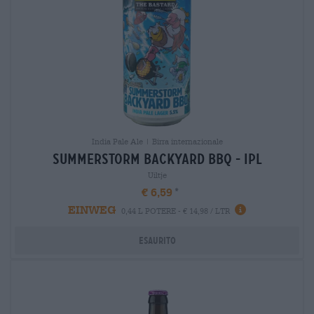
India Pale Ale | Birra internazionale
summerstorm backyard bbq - ipl
Uiltje
€ 6,59
EINWEG
0,44 L POTERE - € 14,98 / LTR
Esaurito