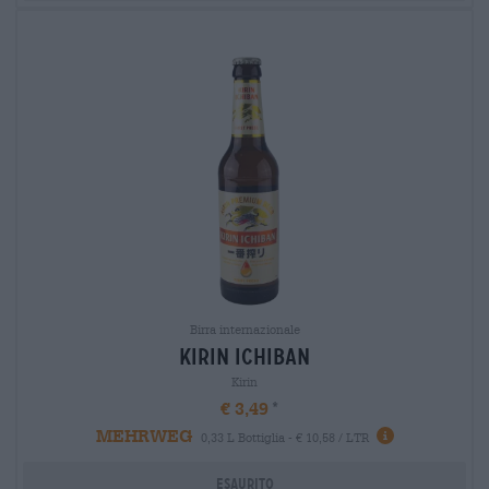
Birra internazionale
kirin ichiban
Kirin
€ 3,49
MEHRWEG
0,33 L Bottiglia - € 10,58 / LTR
Esaurito