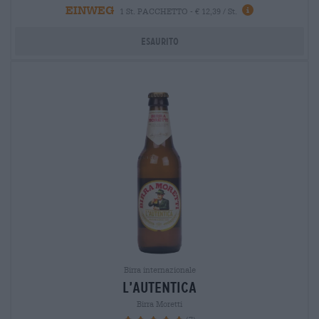
EINWEG
1 St. PACCHETTO - € 12,39 / St.
Esaurito
Birra internazionale
l’autentica
Birra Moretti