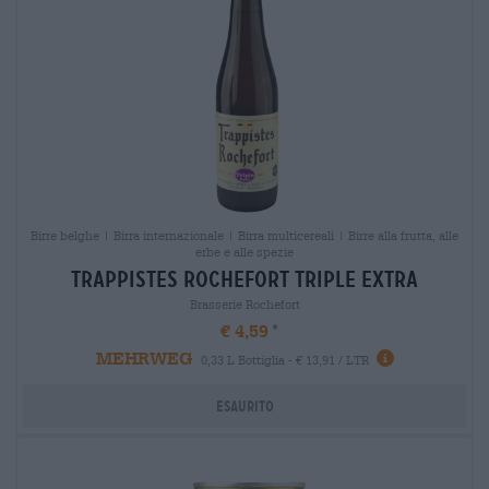
Birre belghe | Birra internazionale | Birra multicereali | Birre alla frutta, alle
erbe e alle spezie
trappistes rochefort triple extra
Brasserie Rochefort
€ 4,59
MEHRWEG
0,33 L Bottiglia - € 13,91 / LTR
Esaurito