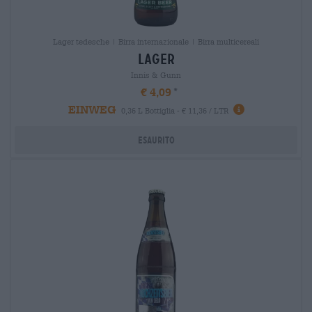
Lager tedesche | Birra internazionale | Birra multicereali
lager
Innis & Gunn
€ 4,09
EINWEG
0,36 L Bottiglia - € 11,36 / LTR
Esaurito