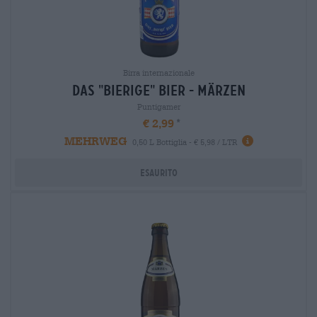
Birra internazionale
das "bierige" bier - märzen
Puntigamer
€ 2,99
MEHRWEG
0,50 L Bottiglia - € 5,98 / LTR
Esaurito