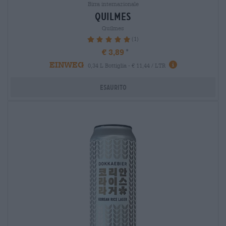
Birra internazionale
quilmes
Quilmes
(1)
100%
€ 3,89
EINWEG
0,34 L Bottiglia - € 11,44 / LTR
Esaurito