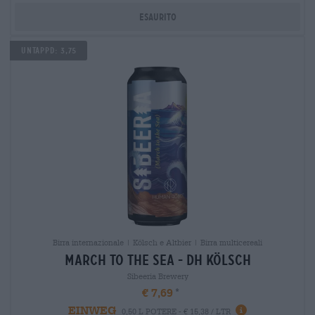
Esaurito
Untappd: 3,75
Birra internazionale | Kölsch e Altbier | Birra multicereali
march to the sea - dh kölsch
Sibeeria Brewery
€ 7,69
EINWEG
0,50 L POTERE - € 15,38 / LTR