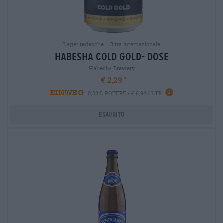
Lager tedesche | Birra internazionale
habesha cold gold- dose
Habesha Brewery
€ 2,29
EINWEG
0,33 L POTERE - € 6,94 / LTR
Esaurito