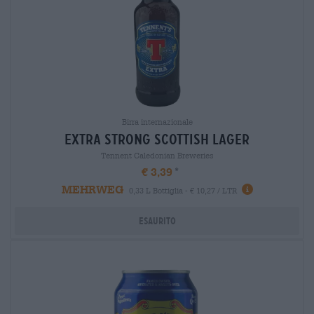
Birra internazionale
extra strong scottish lager
Tennent Caledonian Breweries
€ 3,39
MEHRWEG
0,33 L Bottiglia - € 10,27 / LTR
Esaurito