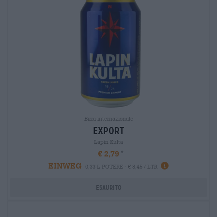
Birra internazionale
export
Lapin Kulta
€ 2,79
EINWEG
0,33 L POTERE - € 8,45 / LTR
Esaurito