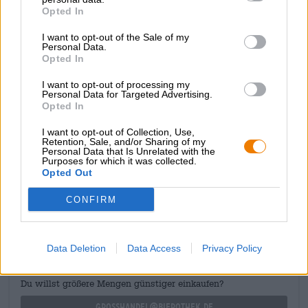
impreziosita da un fugace velo di schiuma bianca.
Opted In
L’inconfondibile aroma di scorza di limone appena
grattugiata solletica il naso e invoglia al primo sorso. Il
I want to opt-out of the Sale of my
profilo aromatico comprende note agrumate vivaci e
Personal Data.
vivaci, una dolcezza delicatamente bilanciata e un’acidità
Opted In
secca e fruttata. Un accenno di cereali e una leggera e
armoniosa speziatura completano il profilo aromatico.
I want to opt-out of processing my
Personal Data for Targeted Advertising.
Pintas Mini Maxi Lemoncello è una delizia agrumata,
Opted In
completamente analcolica!
I want to opt-out of Collection, Use,
Retention, Sale, and/or Sharing of my
Personal Data that Is Unrelated with the
Purposes for which it was collected.
Opted Out
CONSULENZA GRATUITA SULLA BIRRA
CONFIRM
Hai domande su questa birra? Siamo qui per te.
shop@bierothek.de
Data Deletion
Data Access
Privacy Policy
commercianti o ristoratori
Du willst größere Mengen günstiger einkaufen?
grosshandel@bierothek.de