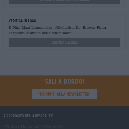
Verifica in loco
È Mini Maxi Lemoncello - Alkoholfrei Da Browar Pinta
Disponibile anche nella mia filiale?
Controlla ora
Sali a bordo!
'Iscriviti alla newsletter'
A proposito della Bierothek
Offerte di lavoro alla Bierothek
®