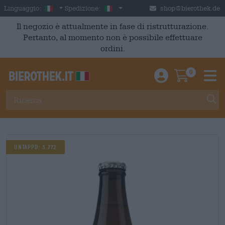
Skip to main content
Italian
Italia
Linguaggio:
Spedizione:
shop@bierothek.de
Il negozio è attualmente in fase di ristrutturazione.
Pertanto, al momento non è possibile effettuare
ordini.
0
Einloggen / An
Warenkor
M
Untappd: 3.772