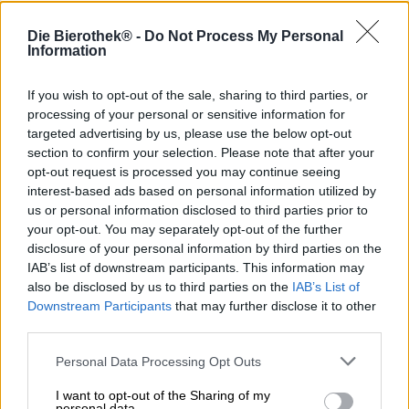
Il limoncello è una specialità italiana a base di brandy ad
Die Bierothek® -
Do Not Process My Personal
Information
alta gradazione alcolica, zucchero e scorza di limone. Gli
ingredienti vengono mescolati e conservati insieme,
consentendo al liquore di sprigionare il suo aroma
If you wish to opt-out of the sale, sharing to third parties, or
agrumato e la sua delicata dolcezza. Alcune versioni sono
processing of your personal or sensitive information for
dolcificate con latte o panna, mentre altre rimangono
targeted advertising by us, please use the below opt-out
trasparenti. Il limoncello viene servito come aperitivo
section to confirm your selection. Please note that after your
prima di un pasto o come digestivo dopo ed è diffuso in
opt-out request is processed you may continue seeing
tutta Italia.
interest-based ads based on personal information utilized by
us or personal information disclosed to third parties prior to
Questa prelibatezza si può trovare anche in Polonia: il
your opt-out. You may separately opt-out of the further
birrificio Pinta di Wieprz, tra Cracovia e Katowice, ha una
gamma di creazioni analcoliche nella sua linea di prodotti,
disclosure of your personal information by third parties on the
l’ultima delle quali si ispira alla prelibatezza italiana. Mini
IAB’s list of downstream participants. This information may
Maxi Lemoncello è una birra leggerissima con meno dello
also be disclosed by us to third parties on the
IAB’s List of
0,5% di alcol, che, grazie al succo e alla scorza di limone
Downstream Participants
that may further disclose it to other
tra gli ingredienti, ha un sapore meravigliosamente fresco,
third parties.
fruttato, dolce e aspro, proprio come amiamo il nostro
Limoncello!
Personal Data Processing Opt Outs
La birra si presenta in una tenue tonalità giallo limone,
I want to opt-out of the Sharing of my
personal data.