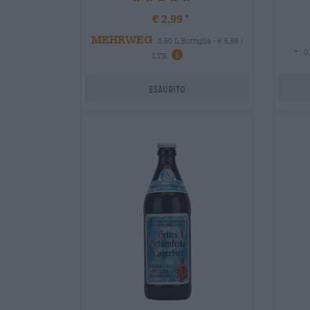
€ 2,99
MEHRWEG
0,50 L Bottiglia - € 5,98 /
-
0
LTR
Esaurito