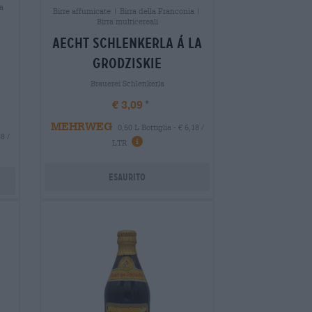
a
Birre affumicate | Birra della Franconia |
Birra multicereali
aecht schlenkerla á la
grodziskie
Brauerei Schlenkerla
€ 3,09
MEHRWEG
0,50 L Bottiglia - € 6,18 /
8 /
LTR
Esaurito