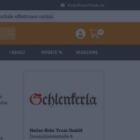
shop@bierothek.de
ibile effettuare ordini.
0
Einloggen / Anmelden
Warenkorb
I regali
Offerte %
Spedizione
ai
lche
Heller-Bräu Trum GmbH
Dominikanerstraße 6
la