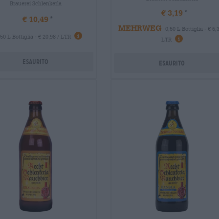
Brauerei Schlenkerla
€ 3,19
€ 10,49
MEHRWEG
0,50 L Bottiglia - € 6,3
,50 L Bottiglia - € 20,98 / LTR
LTR
Esaurito
Esaurito