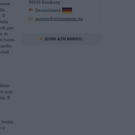
96049 Bamberg
rasse.
lla
Deutschland
 Il
service@schlenkerla.de
della
odi per
i di
Scopri altri birrifici.
el fuoco
 molto
 chef
ficio.
ova una
la. È
 locale.
 il