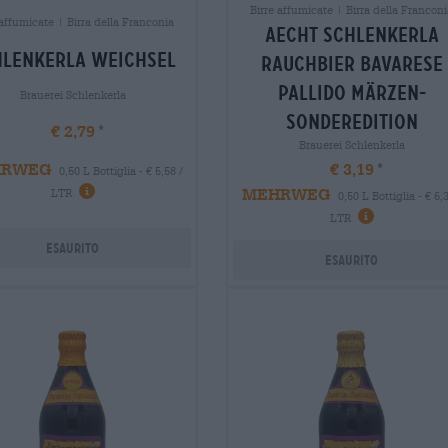
Birre affumicate | Birra della Franconi
 affumicate | Birra della Franconia
aecht schlenkerla
hlenkerla weichsel
rauchbier Bavarese
pallido märzen-
Brauerei Schlenkerla
sonderedition
€ 2,79
Brauerei Schlenkerla
€ 3,19
HRWEG
0,50 L Bottiglia - € 5,58 /
MEHRWEG
LTR
0,50 L Bottiglia - € 6,3
LTR
Esaurito
Esaurito