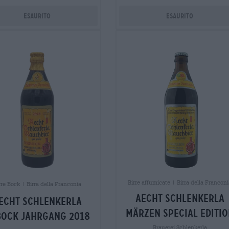
Esaurito
Esaurito
Birre affumicate | Birra della Franconi
rre Bock | Birra della Franconia
aecht schlenkerla
echt schlenkerla
märzen special editio
bock jahrgang 2018
Brauerei Schlenkerla