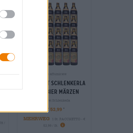
lla
Birre affumicate
24x aecht schlenkerla
he
rauchbier märzen
g
Brauerei Schlenkerla
€ 53,99
MEHRWEG
1 St. PACCHETTO - €
78 /
53,99 / St.