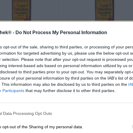
thek® -
Do Not Process My Personal Information
affumicate | Birra della Franconia |
Birre affumicate | Birra della Franconia
Birra Scura e Nera
Birra Scura e Nera
to opt-out of the sale, sharing to third parties, or processing of your per
echt schlenkerla
aecht schlenkerla
formation for targeted advertising by us, please use the below opt-out s
stenbier jahrgang
r selection. Please note that after your opt-out request is processed y
fastenbier jahrgang 2
eing interest-based ads based on personal information utilized by us or
2019
Brauerei Schlenkerla
disclosed to third parties prior to your opt-out. You may separately opt-
Brauerei Schlenkerla
losure of your personal information by third parties on the IAB’s list of
€ 8,79
€ 8,79
. This information may also be disclosed by us to third parties on the
IA
MEHRWEG
0,50 L Bottiglia - € 17,
RWEG
Participants
that may further disclose it to other third parties.
0,50 L Bottiglia - € 17,58 /
LTR
LTR
Esaurito
Esaurito
l Data Processing Opt Outs
o opt-out of the Sharing of my personal data.