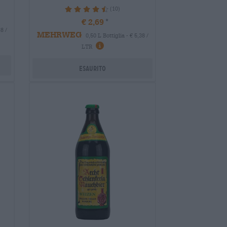
(10)
92%
€ 2,69
8 /
MEHRWEG
0,50 L Bottiglia - € 5,38 /
LTR
Esaurito