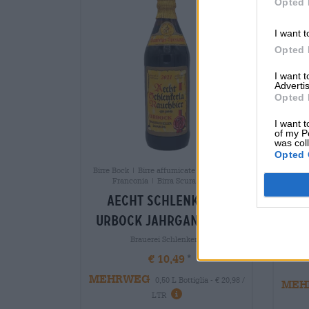
Opted 
I want t
Opted 
I want 
Advertis
Opted 
I want t
of my P
was col
Opted 
Birre 
Birre Bock | Birre affumicate | Birra della
Franconia | Birra Scura e Nera
aech
aecht schlenkerla
do
urbock jahrgang 2021
Brauerei Schlenkerla
€ 10,49
MEHRWEG
0,50 L Bottiglia - € 20,98 /
MEH
LTR