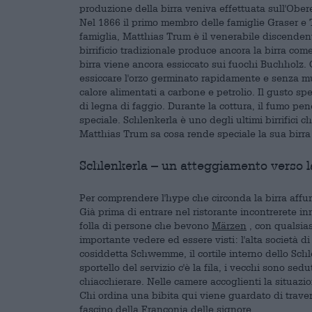
produzione della birra veniva effettuata sull'Ob
Nel 1866 il primo membro delle famiglie Graser e Tr
famiglia, Matthias Trum è il venerabile discendente
birrificio tradizionale produce ancora la birra com
birra viene ancora essiccato sui fuochi Buchholz.
essiccare l'orzo germinato rapidamente e senza mu
calore alimentati a carbone e petrolio. Il gusto spe
di legna di faggio. Durante la cottura, il fumo pe
speciale. Schlenkerla è uno degli ultimi birrifici 
Matthias Trum sa cosa rende speciale la sua birra e 
Schlenkerla – un atteggiamento verso l
Per comprendere l'hype che circonda la birra affum
Già prima di entrare nel ristorante incontrerete in
folla di persone che bevono
Märzen
, con qualsias
importante vedere ed essere visti: l'alta società d
cosiddetta Schwemme, il cortile interno dello Schl
sportello del servizio c'è la fila, i vecchi sono sedu
chiacchierare. Nelle camere accoglienti la situazio
Chi ordina una bibita qui viene guardato di traver
fascino della Franconia delle signore.