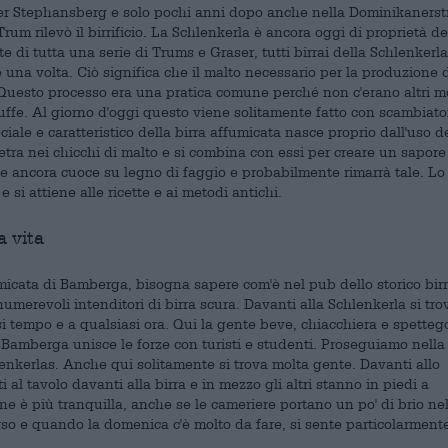
erer Stephansberg e solo pochi anni dopo anche nella Dominikanerst
um rilevò il birrificio. La Schlenkerla è ancora oggi di proprietà de
 di tutta una serie di Trums e Graser, tutti birrai della Schlenkerla.
e una volta. Ciò significa che il malto necessario per la produzione 
 Questo processo era una pratica comune perché non c'erano altri m
ffe. Al giorno d'oggi questo viene solitamente fatto con scambiator
ciale e caratteristico della birra affumicata nasce proprio dall'uso d
netra nei chicchi di malto e si combina con essi per creare un sapore
che ancora cuoce su legno di faggio e probabilmente rimarrà tale. Lo
si attiene alle ricette e ai metodi antichi.
a vita
icata di Bamberga, bisogna sapere com'è nel pub dello storico birri
numerevoli intenditori di birra scura. Davanti alla Schlenkerla si tr
i tempo e a qualsiasi ora. Qui la gente beve, chiacchiera e spettego
i Bamberga unisce le forze con turisti e studenti. Proseguiamo nella
enkerlas. Anche qui solitamente si trova molta gente. Davanti allo
ti al tavolo davanti alla birra e in mezzo gli altri stanno in piedi a
ne è più tranquilla, anche se le cameriere portano un po' di brio nel
so e quando la domenica c'è molto da fare, si sente particolarmente