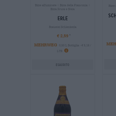
Birre affumicate | Birra della Franconia |
Birre
Birra Scura e Nera
sc
erle
Brauerei Schlenkerla
€ 2,59
ME
MEHRWEG
0,50 L Bottiglia - € 5,18 /
LTR
Esaurito