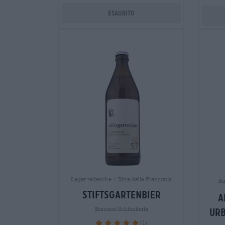
Esaurito
Lager tedesche | Birra della Franconia
Bi
stiftsgartenbier
a
Brauerei Schlenkerla
ur
(1)
100%