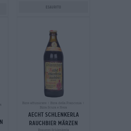
Esaurito
Birre affumicate | Birra della Franconia |
a
Birra Scura e Nera
aecht schlenkerla
n
rauchbier märzen
Brauerei Schlenkerla