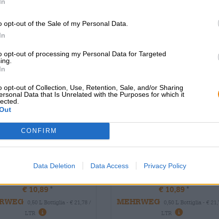
In
o opt-out of the Sale of my Personal Data.
In
to opt-out of processing my Personal Data for Targeted
ing.
In
o opt-out of Collection, Use, Retention, Sale, and/or Sharing
ersonal Data that Is Unrelated with the Purposes for which it
lected.
Out
Bock | Birre affumicate | Birra della
Birre Bock | Birre affumicate | Birra de
Franconia
Franconia
CONFIRM
t schlenkerla eiche
aecht schlenkerla eic
ppelbock jahrgang
doppelbock jahrgan
2020
2021
Data Deletion
Data Access
Privacy Policy
Brauerei Schlenkerla
Brauerei Schlenkerla
€ 10,89
€ 10,89
RWEG
MEHRWEG
0,50 L Bottiglia - € 21,78 /
0,50 L Bottiglia - € 21,
LTR
LTR