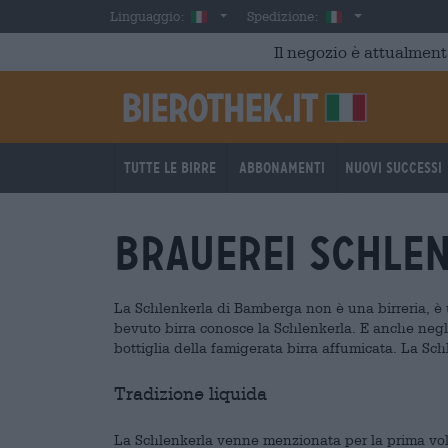
Skip to main content
Italian
Italia
Linguaggio:
Spedizione:
Il negozio è attualment
Tutte le birre
Abbonamenti
Nuovi successi
Brauerei Schle
La Schlenkerla di Bamberga non è una birreria, è 
bevuto birra conosce la Schlenkerla. E anche negli 
bottiglia della famigerata birra affumicata. La Sc
Tradizione liquida
La Schlenkerla venne menzionata per la prima vol