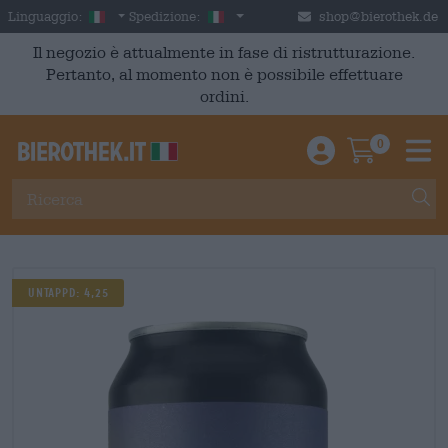
Skip to main content
Italian
Italia
Linguaggio:
Spedizione:
shop@bierothek.de
Il negozio è attualmente in fase di ristrutturazione.
Pertanto, al momento non è possibile effettuare
ordini.
0
Einloggen / An
Warenkor
M
Untappd: 4,25