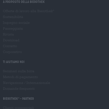
A proposito della Bierothek
Offerte di lavoro alla Bierothek
®
Sostenibilità
Impegno sociale
Passeggiata
Rivista
Download
Contatto
Corporativo
Ti aiutiamo noi
Seminari sulla birra
Metodi di pagamento
Navigazione
/
Internazionale
Domande frequenti
Bierothek
- Partner
®
Clienti commerciali