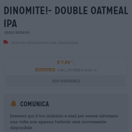
dinomite!- double oatmeal
ipa
Gekko Brewing
Articolo attualmente non disponibile
€ 7,69
EINWEG
0,44 L POTERE € 16,86 / L
Non disponibile
Comunica
Inserisci qui il tuo indirizzo e-mail per essere informato
una volta non appena l'articolo sarà nuovamente
disponibile.