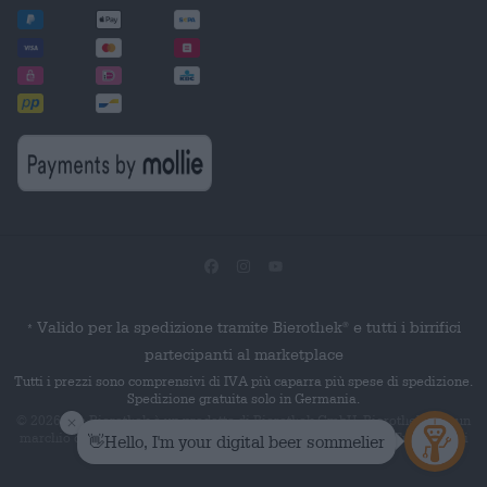
Valido per la spedizione tramite Bierothek
e tutti i birrifici
®
*
partecipanti al marketplace
Tutti i prezzi sono comprensivi di IVA più caparra più spese di spedizione.
Spedizione gratuita solo in Germania.
© 2026 Die Bierothek
è un prodotto di Bierothek GmbH. Bierothek
è un
®
®
marchio denominativo registrato di Bierothek Group GmbH. Tutti i diritti
riservati.