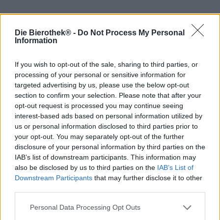
Molti milioni di anni fa, i dinosauri dominavano la nostra
Die Bierothek® -
Do Not Process My Personal
Terra e dominavano la catena alimentare, finché la loro
Information
sorprendente scomparsa non pose fine all’Era dei Giganti.
Eppure, ancora oggi, troviamo tracce di quest’era
If you wish to opt-out of the sale, sharing to third parties, or
affascinante: fossili, scheletri, impronte pietrificate e
processing of your personal or sensitive information for
persino una birra che, almeno nel nome, è una reliquia di
targeted advertising by us, please use the below opt-out
quest’era preistorica: la Dinomite! di Gekko Brewing,
prodotta in collaborazione con i Neonraptor di
section to confirm your selection. Please note that after your
Nottingham, appassionati di dinosauri, rappresenta gli
opt-out request is processed you may continue seeing
animali estinti con una corposità imponente, una
interest-based ads based on personal information utilized by
gradazione alcolica vivace dell’8,0% e un sapore corposo.
us or personal information disclosed to third parties prior to
your opt-out. You may separately opt-out of the further
Ma non preoccupatevi: questa Oatmeal Double IPA è
disclosure of your personal information by third parties on the
tutt’altro che aggressiva. Al contrario: accarezza il palato
IAB’s list of downstream participants. This information may
con una consistenza vellutata e morbida ed è
also be disclosed by us to third parties on the
IAB’s List of
pericolosamente beverina. Ricca di una generosa dose di
Downstream Participants
that may further disclose it to other
Simcoe, Centennial e della potente Luminosa tropicale,
third parties.
Dinomite! porta nel bicchiere note esplosive di pesca
succosa, scorza d’arancia candita e resina di pino.
Personal Data Processing Opt Outs
Esternamente, la Double IPA all’avena all’8% si presenta