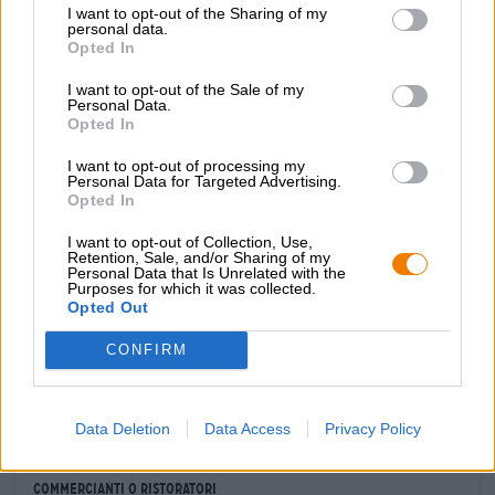
I want to opt-out of the Sharing of my
con un colore giallo paglierino torbido e una schiuma
personal data.
bianca, rigogliosa ma volatile. Al naso offre agrumi, frutti
Opted In
tropicali maturi e un accenno di pompelmo. Il contenuto di
avena conferisce una sensazione lussuosa al palato, che
I want to opt-out of the Sale of my
Personal Data.
trasmette armoniosamente le note fruttate e fornisce una
Opted In
base stabile contro l’amaro intenso.
I want to opt-out of processing my
Dinomite! è un vero fossile di gusto che unisce la potenza
Personal Data for Targeted Advertising.
preistorica dei dinosauri con tecniche di produzione
Opted In
all’avanguardia e varietà di luppoli alla moda. Un classico
istantaneo!
I want to opt-out of Collection, Use,
Retention, Sale, and/or Sharing of my
Personal Data that Is Unrelated with the
Purposes for which it was collected.
Opted Out
CONFIRM
CONSULENZA GRATUITA SULLA BIRRA
Hai domande su questa birra? Siamo qui per te.
shop@bierothek.de
Data Deletion
Data Access
Privacy Policy
commercianti o ristoratori