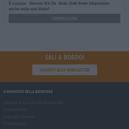
È Lumina - Session IPA Da Siren Craft Brew Disponibile
anche nella mia filiale?
Controlla ora
Sali a bordo!
'Iscriviti alla newsletter'
A proposito della Bierothek
Offerte di lavoro alla Bierothek
®
Sostenibilità
Impegno sociale
Passeggiata