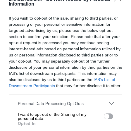
tunnel, che a volte ci fa sentire lo stress quotidiano, gli
Information
appuntamenti, gli impegni in agenda e la montagna di
faccende domestiche, bucato e spesa. Quando
If you wish to opt-out of the sale, sharing to third parties, or
anneghiamo nel caos, quando tutto ci travolge e ci
processing of your personal or sensitive information for
sentiamo semplicemente sopraffatti, ci concediamo un
targeted advertising by us, please use the below opt-out
punto luminoso alla fine della giornata – un’oasi verso cui
section to confirm your selection. Please note that after your
lavoriamo, avvicinandoci a ogni spunta sulla lista delle
opt-out request is processed you may continue seeing
cose da fare. Potrebbe essere un appuntamento con gli
interest-based ads based on personal information utilized by
amici, un gelato dopo il lavoro, una pizza a domicilio, un
us or personal information disclosed to third parties prior to
tuffo nel lago o semplicemente una birra particolarmente
your opt-out. You may separately opt-out of the further
buona che ci aspetta in frigo.
disclosure of your personal information by third parties on the
Siren Craft Brew dall’Inghilterra offre la bevanda perfetta
IAB’s list of downstream participants. This information may
per queste occasioni: Lumina è una delizia brillante con
also be disclosed by us to third parties on the
IAB’s List of
una consistenza vellutata e un aroma che lenisce l’anima.
Downstream Participants
that may further disclose it to other
La consistenza morbida di questa Session IPA è dovuta a
third parties.
un trio di malto e fiocchi d’avena, mentre il sapore fruttato
è dato dalle varietà di luppolo Azacca, Chinook,
Personal Data Processing Opt Outs
Hallertauer Blanc, Mosaic e Simcoe.
I want to opt-out of the Sharing of my
Lumina si presenta nel bicchiere con un intenso giallo
personal data.
Opted In
tuorlo d’uovo, sormontato da una cresta di schiuma ariosa
color avorio. Un aroma tropicale apre la birra con