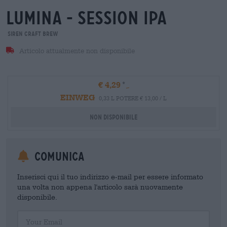
lumina - session ipa
Siren Craft Brew
Articolo attualmente non disponibile
€ 4,29
EINWEG
0,33 L POTERE € 13,00 / L
Non disponibile
Comunica
Inserisci qui il tuo indirizzo e-mail per essere informato
una volta non appena l'articolo sarà nuovamente
disponibile.
Your Email