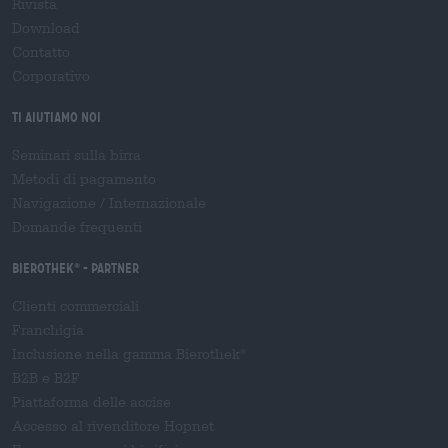
Rivista
Download
Contatto
Corporativo
Ti aiutiamo noi
Seminari sulla birra
Metodi di pagamento
Navigazione
/
Internazionale
Domande frequenti
Bierothek
- Partner
®
Clienti commerciali
Franchigia
Inclusione nella gamma Bierothek
®
B2B e B2F
Piattaforma delle accise
Accesso al rivenditore Hopnet