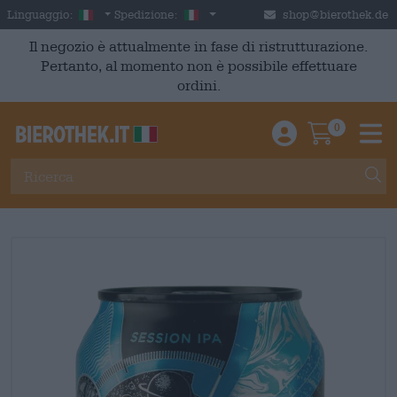
Skip to main content
Italian
Italia
Linguaggio:
Spedizione:
shop@bierothek.de
Il negozio è attualmente in fase di ristrutturazione.
Pertanto, al momento non è possibile effettuare
ordini.
0
Einloggen / An
Warenkor
M