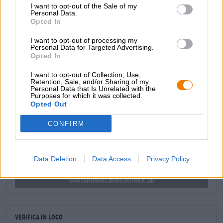
I want to opt-out of the Sale of my
un’atmosfera festosa, seguito da note di mango, ananas e
Personal Data.
scorza di limone appena grattugiata. Una rinfrescante
Opted In
nota amara bilancia la vena fruttata, rendendo Lumina il
sorso perfetto dopo una lunga giornata.
I want to opt-out of processing my
Personal Data for Targeted Advertising.
Opted In
I want to opt-out of Collection, Use,
Retention, Sale, and/or Sharing of my
Personal Data that Is Unrelated with the
Purposes for which it was collected.
CONSULENZA GRATUITA SULLA BIRRA
Opted Out
Hai domande su questa birra? Siamo qui per te.
shop@bierothek.de
CONFIRM
commercianti o ristoratori
Data Deletion
Data Access
Privacy Policy
Du willst größere Mengen günstiger einkaufen?
grosshandel@bierothek.de
Verifica in loco