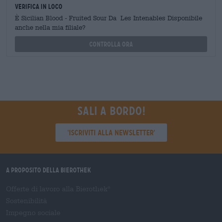
Verifica in loco
È Sicilian Blood - Fruited Sour Da Les Intenables Disponibile
anche nella mia filiale?
Controlla ora
Sali a bordo!
'Iscriviti alla newsletter'
A proposito della Bierothek
Offerte di lavoro alla Bierothek
®
Sostenibilità
Impegno sociale