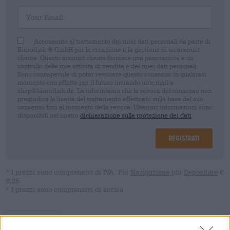
Your Email
Acconsento al trattamento dei miei dati personali da parte di
Bierothek ® GmbH per la creazione e la gestione di un account
cliente. Questo account cliente fornisce una panoramica e un
controllo delle mie attività di vendita e dei miei dati personali.
Sono consapevole di poter revocare questo consenso in qualsiasi
momento con effetto per il futuro inviando un'e-mail a
shop@bierothek.de. La informiamo che la revoca del consenso non
pregiudica la liceità del trattamento effettuato sulla base del suo
consenso fino al momento della revoca. Ulteriori informazioni sono
disponibili nel nostro
dichiarazione sulla protezione dei dati
Registrati
* I prezzi sono comprensivi di IVA. Più
Navigazione
più
Depositare
€
0,25
* I prezzi sono comprensivi di accisa
Descrizione
Informazioni
Recensioni
(0)