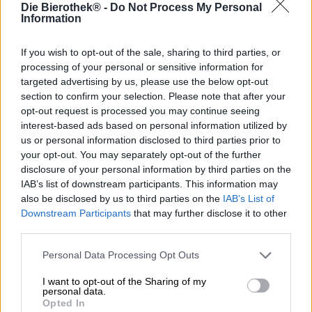
Die Bierothek® -
Do Not Process My Personal
Information
Associamo la Sicilia a infinite giornate estive, sole
splendente, coste rocciose, ombrelloni colorati, sale sulla
If you wish to opt-out of the sale, sharing to third parties, or
pelle, mare cristallino e azzurro, insalata di polpo e Aperol
processing of your personal or sensitive information for
Spritz per aperitivo, profumo di crema solare e arance!
targeted advertising by us, please use the below opt-out
L’isola, all’estremità meridionale d’Italia, ha un terreno
section to confirm your selection. Please note that after your
fertile ed è ricoperta di uliveti e aranceti. Quando si guida
opt-out request is processed you may continue seeing
per le stradine di campagna con i finestrini aperti in
interest-based ads based on personal information utilized by
primavera, la brezza leggera porta in auto il meraviglioso
us or personal information disclosed to third parties prior to
profumo degli aranci in fiore, e si possono gustare queste
your opt-out. You may separately opt-out of the further
succose prelibatezze direttamente dall’albero tutto l’anno.
disclosure of your personal information by third parties on the
Amiamo il succo d’arancia appena spremuto con ghiaccio,
IAB’s list of downstream participants. This information may
e non siamo gli unici a rendere omaggio a questo agrume
also be disclosed by us to third parties on the
IAB’s List of
sferico con l’arancia baciata dal sole: il birrificio Les
Downstream Participants
that may further disclose it to other
Intenables ha una passione per ingredienti insoliti e di
third parties.
recente si è dedicato all’arancia rossa.
Personal Data Processing Opt Outs
Nella nostra Fruited Sour Sicilian Blood, tutto ruota
attorno al frutto dalla polpa rosso sangue. A prima vista,
I want to opt-out of the Sharing of my
potrebbe non essere notato nella birra color oro antico con
personal data.
schiuma bianca, ma il protagonista si rivela nell’aroma. Un
Opted In