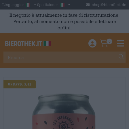
Skip to main content
Italian
Italia
Linguaggio:
Spedizione:
shop@bierothek.de
Il negozio è attualmente in fase di ristrutturazione.
Pertanto, al momento non è possibile effettuare
ordini.
0
Einloggen / An
Warenkor
M
UNTAPPD: 3,82