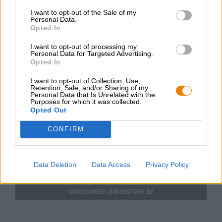
naso robusto di agrumi maturi apre l’esperienza della
birra. E anche il gusto è dominato dall’arancia rossa:
I want to opt-out of the Sale of my
Personal Data.
aromi fruttati esuberanti incontrano un’acidità cremosa,
Opted In
simile allo yogurt, e una morbida vaniglia al palato: una
festa aromatica intensa che ci trasporta direttamente in
I want to opt-out of processing my
Sicilia!
Personal Data for Targeted Advertising.
Opted In
I want to opt-out of Collection, Use,
Retention, Sale, and/or Sharing of my
Personal Data that Is Unrelated with the
Purposes for which it was collected.
CONSULENZA GRATUITA SULLA BIRRA
Opted Out
Hai domande su questa birra? Siamo qui per te.
CONFIRM
shop@bierothek.de
commercianti o ristoratori
Data Deletion
Data Access
Privacy Policy
Du willst größere Mengen günstiger einkaufen?
grosshandel@bierothek.de