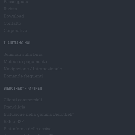
Passeggiata
Rivista
Download
Contatto
Corporativo
Ti aiutiamo noi
Seminari sulla birra
Metodi di pagamento
Navigazione
/
Internazionale
Domande frequenti
Bierothek
- Partner
®
Clienti commerciali
Franchigia
Inclusione nella gamma Bierothek
®
B2B e B2F
Piattaforma delle accise