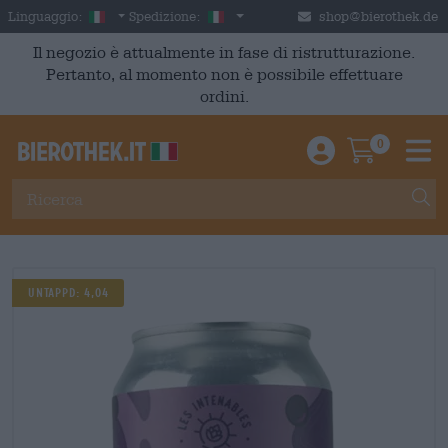
Skip to main content
Italian
Italia
Linguaggio:
Spedizione:
shop@bierothek.de
Il negozio è attualmente in fase di ristrutturazione.
Pertanto, al momento non è possibile effettuare
ordini.
0
Einloggen / An
Warenkor
M
UNTAPPD: 4,04