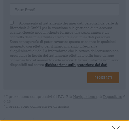
Your Email
Acconsento al trattamento dei miei dati personali da parte di
Bierothek ® GmbH per la creazione e la gestione di un account
cliente. Questo account cliente fornisce una panoramica e un
controllo delle mie attività di vendita e dei miei dati personali.
Sono consapevole di poter revocare questo consenso in qualsiasi
momento con effetto per il futuro inviando un'e-mail a
shop@bierothek.de. La informiamo che la revoca del consenso non
pregiudica la liceità del trattamento effettuato sulla base del suo
consenso fino al momento della revoca. Ulteriori informazioni sono
disponibili nel nostro
dichiarazione sulla protezione dei dati
Registrati
* I prezzi sono comprensivi di IVA. Più
Navigazione
più
Depositare
€
0,25
* I prezzi sono comprensivi di accisa
Descrizione
Informazioni
Recensioni
(0)