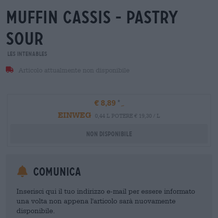
muffin cassis - pastry
sour
Les Intenables
Articolo attualmente non disponibile
€ 8,89
EINWEG
0,44 L POTERE € 19,30 / L
Non disponibile
Comunica
Inserisci qui il tuo indirizzo e-mail per essere informato
una volta non appena l'articolo sarà nuovamente
disponibile.