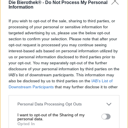
Die Bierothek® -
Do Not Process My Personal
Information
Anche se i muffin non sono più così popolari come dieci
If you wish to opt-out of the sale, sharing to third parties, or
anni fa, li amiamo ancora. Una soffice tortina appena
sfornata con il caffè: deliziosa! Adoriamo i muffin ai
processing of your personal or sensitive information for
mirtilli, le versioni al cioccolato o la raffinata red velvet, e
targeted advertising by us, please use the below opt-out
siamo felici quando la pasticceria locale li espone. O
section to confirm your selection. Please note that after your
quando uno dei nostri birrifici creativi preferiti si cimenta
opt-out request is processed you may continue seeing
con la pasta sfoglia e la trasforma in una birra deliziosa!
interest-based ads based on personal information utilized by
us or personal information disclosed to third parties prior to
Il birrificio francese Les Intenables è noto per le sue birre
your opt-out. You may separately opt-out of the further
artigianali non convenzionali con numerosi ingredienti
disclosure of your personal information by third parties on the
speciali. Il team non teme i cambiamenti nel settore della
IAB’s list of downstream participants. This information may
birra e ignora con piacere le restrizioni della legge
also be disclosed by us to third parties on the
IAB’s List of
bavarese sulla purezza. Muffin Cassis è un omaggio a
Downstream Participants
that may further disclose it to other
questa mini torta: la cosiddetta Pastry Sour contiene
third parties.
acqua, malto d’orzo e di frumento, lievito e luppolo Barbe
Rouge, oltre a ribes nero e lattosio.
Personal Data Processing Opt Outs
I frutti scuri immergono la birra in una meravigliosa
I want to opt-out of the Sharing of my
tonalità bordeaux di frutti di bosco e tingono la schiuma
personal data.
di rosa. Il duo di malti crea un corpo stabile e
Opted In
delicatamente torbido e una sensazione al palato