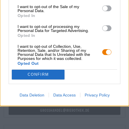
vellutata e morbida. Note di ribes nero maturo dominano
I want to opt-out of the Sale of my
Personal Data.
l’aroma e il sapore. Un accenno di biscotto appena
Opted In
sfornato, una dolcezza cremosa e la fresca acidità fruttata
dei frutti di bosco appena raccolti completano in modo
I want to opt-out of processing my
impressionante l’interazione aromatica.
Personal Data for Targeted Advertising.
Opted In
I want to opt-out of Collection, Use,
Retention, Sale, and/or Sharing of my
Personal Data that Is Unrelated with the
Purposes for which it was collected.
CONSULENZA GRATUITA SULLA BIRRA
Opted Out
Hai domande su questa birra? Siamo qui per te.
shop@bierothek.de
CONFIRM
commercianti o ristoratori
Data Deletion
Data Access
Privacy Policy
Du willst größere Mengen günstiger einkaufen?
grosshandel@bierothek.de