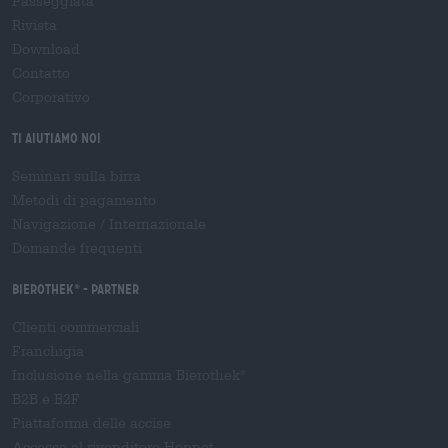
Passeggiata
Rivista
Download
Contatto
Corporativo
Ti aiutiamo noi
Seminari sulla birra
Metodi di pagamento
Navigazione
/
Internazionale
Domande frequenti
Bierothek
- Partner
®
Clienti commerciali
Franchigia
Inclusione nella gamma Bierothek
®
B2B e B2F
Piattaforma delle accise
Accesso al rivenditore Hopnet