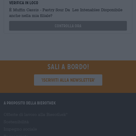
Verifica in loco
È Muffin Cassis - Pastry Sour Da Les Intenables Disponibile
anche nella mia filiale?
Controlla ora
Sali a bordo!
'Iscriviti alla newsletter'
A proposito della Bierothek
Offerte di lavoro alla Bierothek
®
Sostenibilità
Impegno sociale