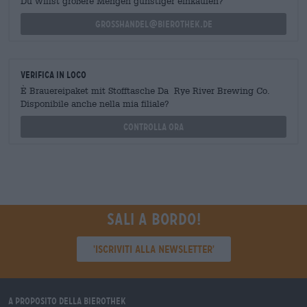
Du willst größere Mengen günstiger einkaufen?
grosshandel@bierothek.de
Verifica in loco
È Brauereipaket mit Stofftasche Da Rye River Brewing Co.
Disponibile anche nella mia filiale?
Controlla ora
Sali a bordo!
'Iscriviti alla newsletter'
A proposito della Bierothek