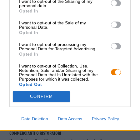
I want to opt-out of the Sharing of my
casa tua!
personal data.
Opted In
Il pacchetto birrificio di Rye River Brewing contiene
quattro birre diverse e ti offre una buona visione dell’arte
I want to opt-out of the Sale of my
birraria irlandese con India Pale Ales E Extra Pale. Le
Personal Data.
lattine contengono birre con un contenuto alcolico da
Opted In
basso ad alto e apportano al tuo bicchiere uno spettro
compreso tra 35 e 70 unità amare.
I want to opt-out of processing my
Personal Data for Targeted Advertising.
Opted In
Godetevi queste quattro pregiate birre e conoscete le
peculiarità e la destrezza del team Rye River!
I want to opt-out of Collection, Use,
Retention, Sale, and/or Sharing of my
Personal Data that Is Unrelated with the
Purposes for which it was collected.
Opted Out
CONFIRM
CONSULENZA GRATUITA SULLA BIRRA
Hai domande su questa birra? Siamo qui per te.
shop@bierothek.de
Data Deletion
Data Access
Privacy Policy
commercianti o ristoratori