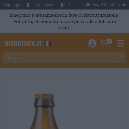
Skip to main content
Italian
Italia
Linguaggio:
Spedizione:
shop@bierothek.de
Il negozio è attualmente in fase di ristrutturazione.
Pertanto, al momento non è possibile effettuare
ordini.
0
Einloggen / An
Warenkor
M