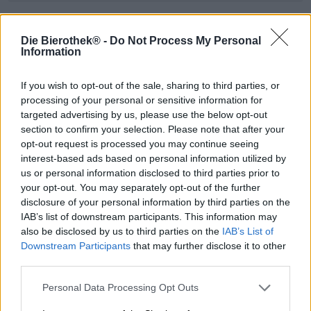
* I prezzi sono comprensivi di IVA. Più
Navigazione
più
Depositare
€
1,25
Die Bierothek® -
Do Not Process My Personal
* I prezzi sono comprensivi di accisa
Information
Descrizione
Informazioni
Recensioni
(1)
If you wish to opt-out of the sale, sharing to third parties, or
processing of your personal or sensitive information for
targeted advertising by us, please use the below opt-out
section to confirm your selection. Please note that after your
Per conoscere un birrificio, mettere alla prova le abilità dei
opt-out request is processed you may continue seeing
birrai e scoprire se i tuoi gusti corrispondono a quelli del
interest-based ads based on personal information utilized by
team, dovresti provare tutta una serie di birre diverse. La
us or personal information disclosed to third parties prior to
maggior parte dei birrifici ha una gamma relativamente
your opt-out. You may separately opt-out of the further
ampia di prodotti e le loro creazioni soddisfano le diverse
disclosure of your personal information by third parties on the
esigenze dei propri clienti. Il trucco sta nel seguire una
IAB’s list of downstream participants. This information may
linea chiara anche se stai producendo una varietà di stili.
also be disclosed by us to third parties on the
IAB’s List of
Quando assaggi le offerte di un birrificio, puoi capire se le
birre sono una selezione casuale o una collezione curata.
Downstream Participants
that may further disclose it to other
Per supportarti in questo processo, abbiamo ideato
third parties.
pacchetti birrificio
che ti mostrano il meglio di un birrificio.
Abbiamo selezionato i pezzi birrari più significativi,
Personal Data Processing Opt Outs
interessanti e apprezzati e li consegniamo direttamente a