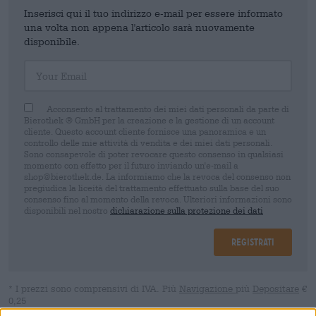
Inserisci qui il tuo indirizzo e-mail per essere informato
una volta non appena l'articolo sarà nuovamente
disponibile.
Your Email
Acconsento al trattamento dei miei dati personali da parte di
Bierothek ® GmbH per la creazione e la gestione di un account
cliente. Questo account cliente fornisce una panoramica e un
controllo delle mie attività di vendita e dei miei dati personali.
Sono consapevole di poter revocare questo consenso in qualsiasi
momento con effetto per il futuro inviando un'e-mail a
shop@bierothek.de. La informiamo che la revoca del consenso non
pregiudica la liceità del trattamento effettuato sulla base del suo
consenso fino al momento della revoca. Ulteriori informazioni sono
disponibili nel nostro
dichiarazione sulla protezione dei dati
Registrati
* I prezzi sono comprensivi di IVA. Più
Navigazione
più
Depositare
€
0,25
* I prezzi sono comprensivi di accisa