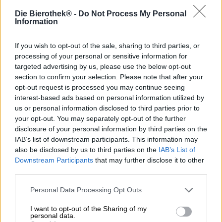
Die Bierothek® -
Do Not Process My Personal
Information
Descrizione
Informazioni
Recensioni
(0)
If you wish to opt-out of the sale, sharing to third parties, or
processing of your personal or sensitive information for
Le coste del mondo attirano da sempre magicamente le
targeted advertising by us, please use the below opt-out
persone: amiamo l’acqua e il suo effetto calmante su di
section to confirm your selection. Please note that after your
noi, godiamo annusando l’aria salata del mare, ascoltando
opt-out request is processed you may continue seeing
il vento mentre danza con onde dolci sull’erba della
interest-based ads based on personal information utilized by
spiaggia, osservando il volo selvaggio dei gabbiani,
us or personal information disclosed to third parties prior to
mangiando panini di pesce cetriolini e cipolle, raccogli
your opt-out. You may separately opt-out of the further
conchiglie, legni o vetri tagliati dai ciottoli, cammina
disclosure of your personal information by third parties on the
lungo la spiaggia, affonda i piedi nella sabbia riscaldata
IAB’s list of downstream participants. This information may
dal sole, tuffati nelle acque impetuose e bevi birra
also be disclosed by us to third parties on the
IAB’s List of
ghiacciata con la vista migliore.
Downstream Participants
that may further disclose it to other
Anche il team del birrificio irlandese Rye River ama
third parties.
l’atmosfera della costa. Per la loro ultima creazione,
tuttavia, molto probabilmente non si sono ispirati alle
Personal Data Processing Opt Outs
aspre scogliere del Mare d’Irlanda, ma piuttosto alle coste
I want to opt-out of the Sharing of my
occidentali e orientali degli Stati Uniti. Queste due aree
personal data.
sono note per la loro rivalità di lunga data per il titolo di