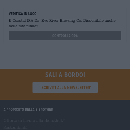
Verifica in loco
È Coastal IPA Da Rye River Brewing Co. Disponibile anche
nella mia filiale?
Controlla ora
Sali a bordo!
'Iscriviti alla newsletter'
A proposito della Bierothek
Offerte di lavoro alla Bierothek
®
Sostenibilità