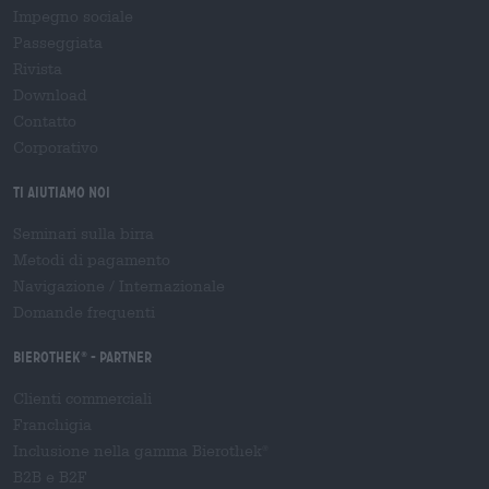
Impegno sociale
Passeggiata
Rivista
Download
Contatto
Corporativo
Ti aiutiamo noi
Seminari sulla birra
Metodi di pagamento
Navigazione
/
Internazionale
Domande frequenti
Bierothek
- Partner
®
Clienti commerciali
Franchigia
Inclusione nella gamma Bierothek
®
B2B e B2F