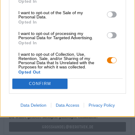
Opted In
migliore India Pale Ale e sono estremamente orgogliose
della loro cultura birraria contemporanea. La Coastal IPA
I want to opt-out of the Sale of my
di Rye River è una variante moderna della classica IPA
Personal Data.
Opted In
americana, il cui profilo aromatico si basa sulle varietà di
luppolo Citra, Simcoe e Talus. Questo magico trio è
I want to opt-out of processing my
supportato da cinque diversi malti e porta nel bicchiere
Personal Data for Targeted Advertising.
note succose di pompelmo rosa e agrumi maturi.
Opted In
I want to opt-out of Collection, Use,
Retention, Sale, and/or Sharing of my
Personal Data that Is Unrelated with the
Purposes for which it was collected.
Opted Out
CONSULENZA GRATUITA SULLA BIRRA
Hai domande su questa birra? Siamo qui per te.
CONFIRM
shop@bierothek.de
Data Deletion
Data Access
Privacy Policy
commercianti o ristoratori
Du willst größere Mengen günstiger einkaufen?
grosshandel@bierothek.de