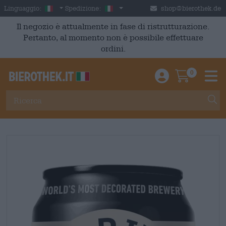
Skip to main content
Italian
Italia
Linguaggio:
Spedizione:
shop@bierothek.de
Il negozio è attualmente in fase di ristrutturazione.
Pertanto, al momento non è possibile effettuare
ordini.
0
Einloggen / An
Warenkor
M