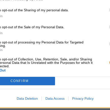
Gradazione alcolica
4.4 % vol
o opt-out of the Sharing of my personal data.
Mosto originale
11.7 ° Plato
In
Ingredienti
Acqua, malto
d'orzo
, zenzero, zu
o opt-out of the Sale of my Personal Data.
Accisa
€ 0,15
In
to opt-out of processing my Personal Data for Targeted
ing.
CONSULENZA GRATUITA SULLA
commercianti o rist
In
BIRRA
Du willst größere 
günstiger einkaufen
Hai domande su questa birra?
o opt-out of Collection, Use, Retention, Sale, and/or Sharing
Siamo qui per te.
ersonal Data that Is Unrelated with the Purposes for which it
grosshandel@bier
lected.
shop@bierothek.de
Out
CONFIRM
che quello
Data Deletion
Data Access
Privacy Policy