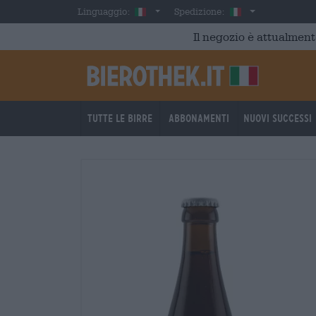
Skip to main content
Italian
Italia
Linguaggio:
Spedizione:
Il negozio è attualment
Tutte le birre
Abbonamenti
Nuovi successi