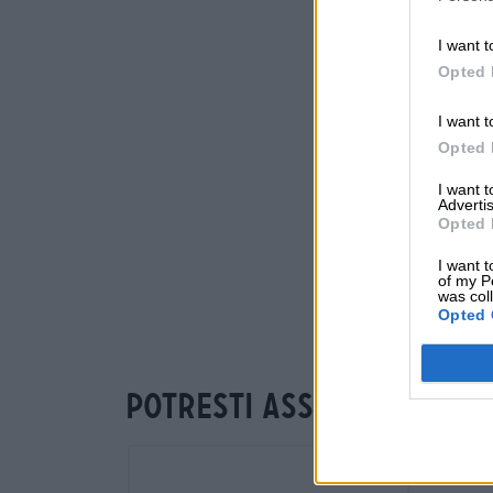
I want t
Opted 
I want t
Opted 
I want 
Advertis
Opted 
I want t
of my P
was col
Opted 
Potresti assaggiare an