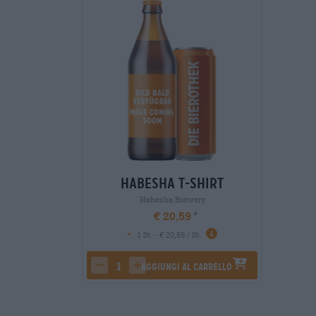
Habesha T-Shirt
Habesha Brewery
€ 20,59
-
1 St. - € 20,59 / St.
Aggiungi al carrello
decrease quantity
increase quantity