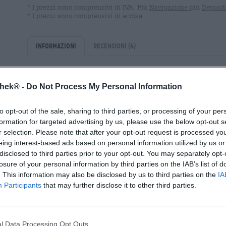
* I prezzi sono comprensivi di IVA. Più
Navigazione
più
Deposit
* I prezzi sono comprensivi di accisa
Informazioni
Recensioni
(4)
Contenuto
0,33 Litro Bottiglia
thek® -
Do Not Process My Personal Information
Brauerei
freibier.cc
to opt-out of the sale, sharing to third parties, or processing of your per
Tessera Bierothek®
10392002
formation for targeted advertising by us, please use the below opt-out s
r selection. Please note that after your opt-out request is processed y
EAN
4270001905383
eing interest-based ads based on personal information utilized by us or
Peso
0.33kg(0.67kg con imballaggio)
disclosed to third parties prior to your opt-out. You may separately opt-
Depositare
€ 0.08
losure of your personal information by third parties on the IAB’s list of
. This information may also be disclosed by us to third parties on the
IA
LMIV
Operatore responsabile del setto
Participants
that may further disclose it to other third parties.
DiVeRs GbR , Alte Nürnberger St
Regensburg Deutschland(DE)
Bierregion
Deutschland
l Data Processing Opt Outs
Stile birra
più stili