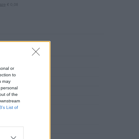
are
€ 0,08
sonal or
ection to
ou may
 personal
out of the
 downstream
B’s List of
re alimentare (UE)
raße 60, 93059