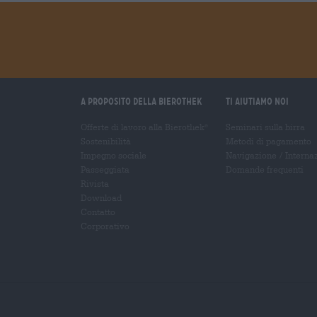
A proposito della Bierothek
Ti aiutiamo noi
Offerte di lavoro alla Bierothek
Seminari sulla birra
®
Sostenibilità
Metodi di pagamento
Impegno sociale
Navigazione
/
Interna
Passeggiata
Domande frequenti
Rivista
Download
Contatto
Corporativo