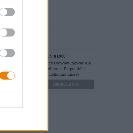
cchero, luppolo, lievito
oratori
Verifica in loco
Mengen
È Alfons Crowley Ingwer Ale
?
Da freibier.cc Disponibile
anche nella mia filiale?
othek.de
Controlla ora