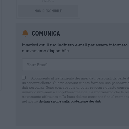
13,15 / L
Non disponibile
Comunica
Inserisci qui il tuo indirizzo e-mail per essere informat
nuovamente disponibile.
Your Email
Acconsento al trattamento dei miei dati personali da parte 
un account cliente. Questo account cliente fornisce una panoramica
dati personali. Sono consapevole di poter revocare questo consens
inviando un'e-mail a shop@bierothek.de. La informiamo che la rev
trattamento effettuato sulla base del suo consenso fino al momento
nel nostro
dichiarazione sulla protezione dei dati