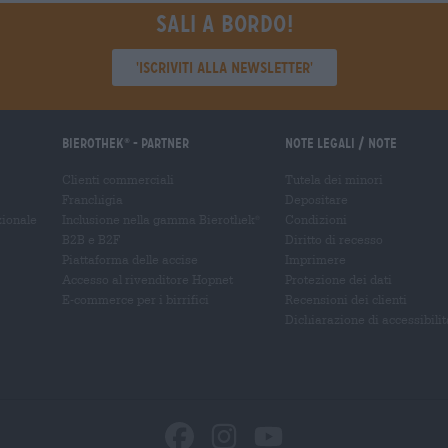
Sali a bordo!
'Iscriviti alla newsletter'
Bierothek
- Partner
Note legali / Note
®
Clienti commerciali
Tutela dei minori
Franchigia
Depositare
zionale
Inclusione nella gamma Bierothek
Condizioni
®
B2B e B2F
Diritto di recesso
Piattaforma delle accise
Imprimere
Accesso al rivenditore Hopnet
Protezione dei dati
E-commerce per i birrifici
Recensioni dei clienti
Dichiarazione di accessibilit