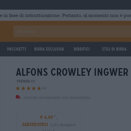
e in fase di ristrutturazione. Pertanto, al momento non è poss
Pacchetti
Birra Esclusiva
Birrifici
Stili di birra
alfons crowley ingwer 
freibier.cc
(4)
Articolo attualmente non disponibile
€ 4,49
MEHRWEG
0,33 L Bottiglia €