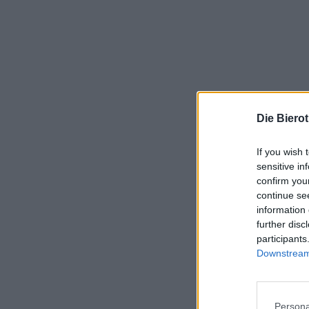
Die Biero
If you wish 
sensitive in
confirm you
continue se
information 
further disc
participants
Downstream 
Persona