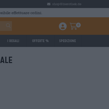
shop@bierothek.de
ibile effettuare ordini.
0
Einloggen / Anmelden
Warenkorb
I regali
Offerte %
Spedizione
ale