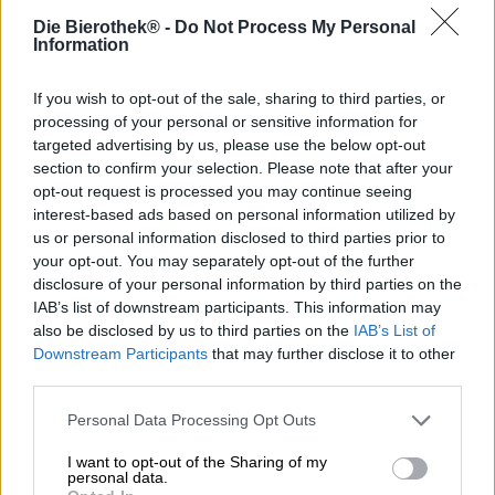
Il panorama culinario cinese è vario quanto il paese
Die Bierothek® -
Do Not Process My Personal
stesso. Dalle spezie piccanti e inebrianti della cucina del
Information
Sichuan alle delicate specialità dim sum di Canton, fino ai
sostanziosi piatti del nord, ogni regione offre una propria
If you wish to opt-out of the sale, sharing to third parties, or
tavolozza di sapori unica, che abbraccia tutti i gusti e le
consistenze. Come quasi ovunque al mondo, qui la gente
processing of your personal or sensitive information for
ama accompagnare il cibo con la birra, e c’è una birra
targeted advertising by us, please use the below opt-out
conosciuta in tutto questo vasto paese: la Tsingtao
section to confirm your selection. Please note that after your
Premium.
opt-out request is processed you may continue seeing
interest-based ads based on personal information utilized by
Questo classico, apprezzato non solo in Cina ma in tutto il
us or personal information disclosed to third parties prior to
mondo, proviene dalla rinomata birreria Tsingtao di
your opt-out. You may separately opt-out of the further
Qingdao. Questa specialità si versa nel bicchiere con una
disclosure of your personal information by third parties on the
brillante tonalità giallo dorato e si presenta con una
IAB’s list of downstream participants. This information may
schiuma bianca e fine che rimane stabile a lungo. Al naso
also be disclosed by us to third parties on the
IAB’s List of
si dispiega un delicato aroma maltato, accompagnato da
Downstream Participants
that may further disclose it to other
una leggera nota di cereali e da un accenno di luppolo
third parties.
floreale: sottile, fresco e invitante.
Personal Data Processing Opt Outs
Sostituendo parte del malto con il riso, la Tsingtao
Premium è particolarmente leggera e delicata. La delicata
I want to opt-out of the Sharing of my
dolcezza del malto si unisce a un amaro fresco e moderato
personal data.
del luppolo, creando un sapore armonioso e ben