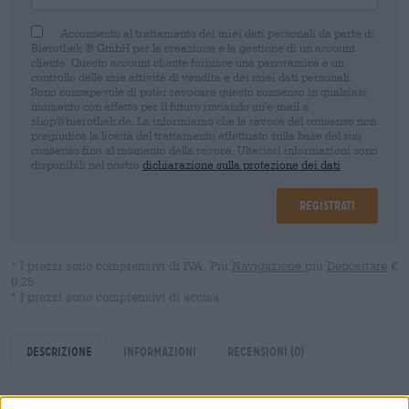
Acconsento al trattamento dei miei dati personali da parte di
Bierothek ® GmbH per la creazione e la gestione di un account
cliente. Questo account cliente fornisce una panoramica e un
controllo delle mie attività di vendita e dei miei dati personali.
Sono consapevole di poter revocare questo consenso in qualsiasi
momento con effetto per il futuro inviando un'e-mail a
shop@bierothek.de. La informiamo che la revoca del consenso non
pregiudica la liceità del trattamento effettuato sulla base del suo
consenso fino al momento della revoca. Ulteriori informazioni sono
disponibili nel nostro
dichiarazione sulla protezione dei dati
Registrati
* I prezzi sono comprensivi di IVA. Più
Navigazione
più
Depositare
€
0,25
* I prezzi sono comprensivi di accisa
Descrizione
Informazioni
Recensioni
(0)