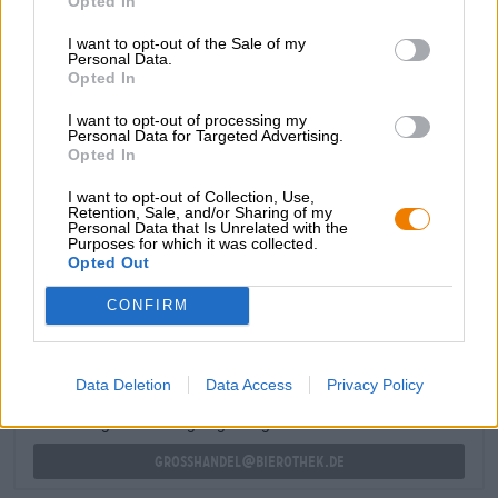
Opted In
bilanciato. La consistenza è setosa e morbida.
I want to opt-out of the Sale of my
Che si tratti di accompagnare piatti cinesi, di spuntini
Personal Data.
leggeri o semplicemente di berla da sola, la Tsingtao
Opted In
Premium è una birra chiara semplice e rinfrescante che
I want to opt-out of processing my
colpisce per il suo equilibrio raffinato e porta a casa tua
Personal Data for Targeted Advertising.
un tocco di cultura birraria dell’Estremo Oriente.
Opted In
I want to opt-out of Collection, Use,
Retention, Sale, and/or Sharing of my
Personal Data that Is Unrelated with the
Purposes for which it was collected.
Opted Out
CONSULENZA GRATUITA SULLA BIRRA
Hai domande su questa birra? Siamo qui per te.
CONFIRM
shop@bierothek.de
Data Deletion
Data Access
Privacy Policy
commercianti o ristoratori
Du willst größere Mengen günstiger einkaufen?
grosshandel@bierothek.de