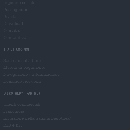
Impegno sociale
Passeggiata
Rivista
Download
Contatto
Corporativo
Ti aiutiamo noi
Seminari sulla birra
Metodi di pagamento
Navigazione
/
Internazionale
Domande frequenti
Bierothek
- Partner
®
Clienti commerciali
Franchigia
Inclusione nella gamma Bierothek
®
B2B e B2F