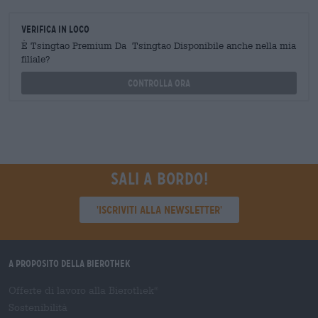
Verifica in loco
È Tsingtao Premium Da Tsingtao Disponibile anche nella mia
filiale?
Controlla ora
Sali a bordo!
'Iscriviti alla newsletter'
A proposito della Bierothek
Offerte di lavoro alla Bierothek
®
Sostenibilità