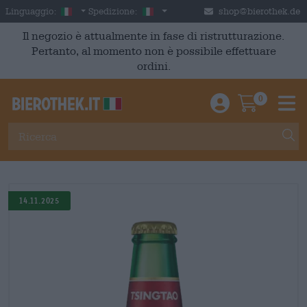
Skip to main content
Italian
Italia
Linguaggio:
Spedizione:
shop@bierothek.de
Il negozio è attualmente in fase di ristrutturazione.
Pertanto, al momento non è possibile effettuare
ordini.
0
Einloggen / An
Warenkor
M
14.11.2025