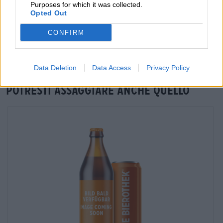
Purposes for which it was collected.
Verifica in loco
Opted Out
È Hochland Bio Honigbier Da Brauerei Hofstetten Disponibile
CONFIRM
anche nella mia filiale?
Controlla ora
Data Deletion
Data Access
Privacy Policy
Potresti assaggiare anche quello