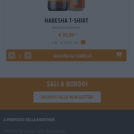
Habesha T-Shirt
Habesha Brewery
€ 20,59
-
1 St. - € 20,59 / St.
Aggiungi al carrello
decrease quantity
increase quantity
Sali a bordo!
'Iscriviti alla newsletter'
A proposito della Bierothek
Offerte di lavoro alla Bierothek
®