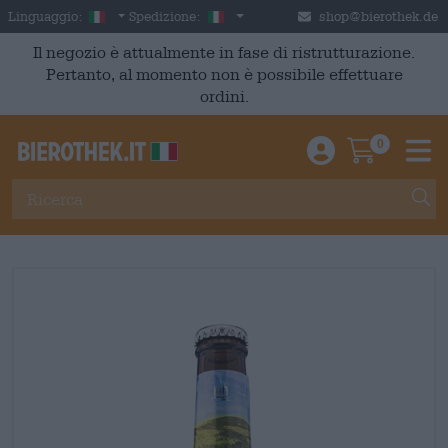
Skip to main content
Italian
Italia
Linguaggio:
Spedizione:
shop@bierothek.de
Il negozio è attualmente in fase di ristrutturazione.
Pertanto, al momento non è possibile effettuare
ordini.
0
Einloggen / An
Warenkor
M