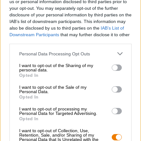
us or personal information disclosed to third parties prior to
dominato dal miele cremoso, speziato e delicatamente
your opt-out. You may separately opt-out of the further
dolce.
disclosure of your personal information by third parties on the
IAB’s list of downstream participants. This information may
I birrai consigliano una temperatura di consumo compresa
also be disclosed by us to third parties on the
IAB’s List of
tra 10 e 12 gradi. A questa temperatura il miele sviluppa
Downstream Participants
that may further disclose it to other
tutto il suo potenziale.
third parties.
Personal Data Processing Opt Outs
I want to opt-out of the Sharing of my
personal data.
CONSULENZA GRATUITA SULLA BIRRA
Opted In
Hai domande su questa birra? Siamo qui per te.
shop@bierothek.de
I want to opt-out of the Sale of my
Personal Data.
Opted In
commercianti o ristoratori
I want to opt-out of processing my
Personal Data for Targeted Advertising.
Du willst größere Mengen günstiger einkaufen?
Opted In
grosshandel@bierothek.de
I want to opt-out of Collection, Use,
Retention, Sale, and/or Sharing of my
Personal Data that Is Unrelated with the