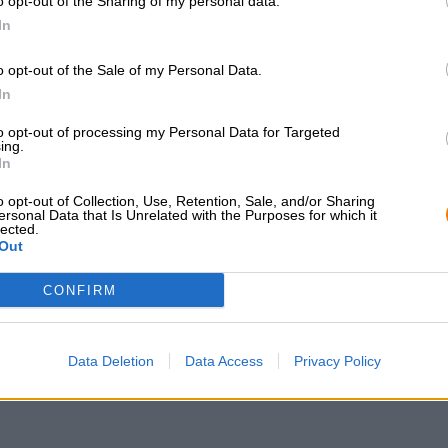
o opt-out of the Sharing of my personal data.
agrumi aspri, pesca, albicocca, pepe bianco e chiodi di 
In
attraverso l’aroma e il gusto e rendono La Trappes Witte 
o opt-out of the Sale of my Personal Data.
In
CONSULENZA GRATUITA SULLA
commercianti o rist
BIRRA
to opt-out of processing my Personal Data for Targeted
Du willst größere 
ing.
günstiger einkaufen
Hai domande su questa birra?
In
Siamo qui per te.
grosshandel@bier
shop@bierothek.de
o opt-out of Collection, Use, Retention, Sale, and/or Sharing
ersonal Data that Is Unrelated with the Purposes for which it
lected.
Out
che quello
CONFIRM
Data Deletion
Data Access
Privacy Policy