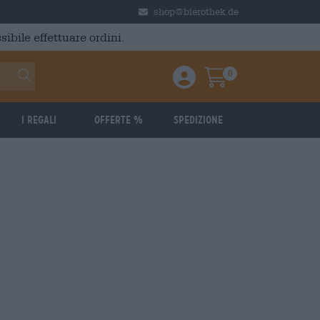
shop@bierothek.de
ibile effettuare ordini.
0
Einloggen / Anmelden
Warenkorb
I regali
Offerte %
Spedizione