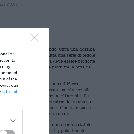
are
€ 0,08
aro sigillo trappista al mondo. Circa una dozzina
sonal or
ista e devono rispettare tutta una serie di regole
ection to
nte di questi è che la birra deve essere prodotta
ou may
sono addirittura i monaci a produrre la birra da
 personal
out of the
gialla che colpisce per la sua morbidezza
 downstream
dità. La carbonatazione piccante conferisce alla
B’s List of
piccole perle lasciano danzare gli aromi sulla
e della birra. Il lavoro aromatico dei monaci ha
to numerosi premi prestigiosi. Ora la deliziosa
do anche qui la sete di birra acuta.
bicchiere ed è decorata con una corona stabile
to delicatamente tostato, luppolo floreale,