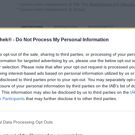
* I prezzi sono comprensivi di IVA. Più
Navigazione
più
Deposit
* I prezzi sono comprensivi di accisa
Descrizione
Informazioni
Recensioni
(1)
thek® -
Do Not Process My Personal Information
La Trappe Witte Trappist è la prima birra bianca con il r
to opt-out of the sale, sharing to third parties, or processing of your per
di birrifici possono chiamare le loro creazioni birra trapp
formation for targeted advertising by us, please use the below opt-out s
rigide per ricevere questo riconoscimento. Il più importa
r selection. Please note that after your opt-out request is processed y
sotto la supervisione dei monaci trappisti. In molti casi 
soli.
eing interest-based ads based on personal information utilized by us or
disclosed to third parties prior to your opt-out. You may separately opt-
La Trappes White Ale è una delicata specialità di birra 
losure of your personal information by third parties on the IAB’s list of
vellutata, il carattere equilibrato del malto e la fine aci
. This information may also be disclosed by us to third parties on the
IA
birra un’eleganza e una leggerezza speciali: migliaia di 
Participants
that may further disclose it to other third parties.
lingua e rendono la Witte Trappist un piacere rinfrescant
una grande base di fan nei Paesi Bassi e lì ha già ricevu
birra sta conquistando i paesi di lingua tedesca e placan
l Data Processing Opt Outs
La birra bionda chiara mostra una leggera torbidità nel 
di schiuma bianca come la neve. Aromi di malto di frumen