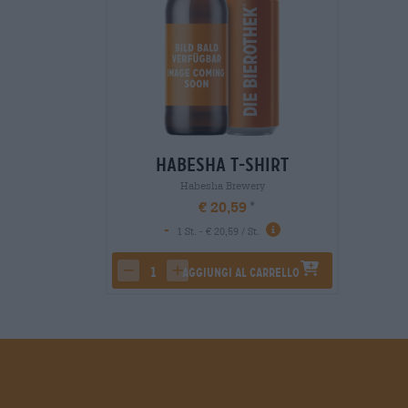
Habesha T-Shirt
Habesha Brewery
€ 20,59
-
1 St. - € 20,59 / St.
Aggiungi al carrello
decrease quantity
increase quantity