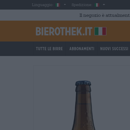
Skip to main content
Italian
Italia
Linguaggio:
Spedizione:
Il negozio è attualment
Tutte le birre
Abbonamenti
Nuovi successi