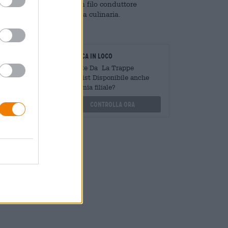
garofano corrono come un filo conduttore
Trappist una vera delizia culinaria.
oratori
Verifica in loco
Mengen
È Witte Da La Trappe
?
Trappist Disponibile anche
nella mia filiale?
othek.de
Controlla ora