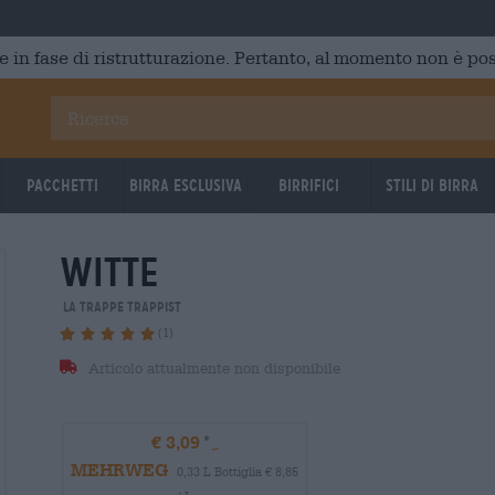
e in fase di ristrutturazione. Pertanto, al momento non è poss
Pacchetti
Birra Esclusiva
Birrifici
Stili di birra
witte
La Trappe Trappist
(1)
Articolo attualmente non disponibile
€ 3,09
MEHRWEG
0,33 L Bottiglia € 8,85