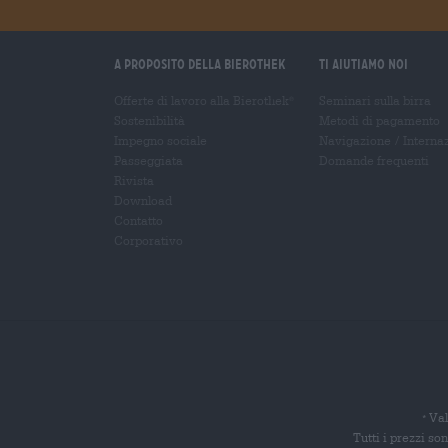
A proposito della Bierothek
Ti aiutiamo noi
Offerte di lavoro alla Bierothek
Seminari sulla birra
®
Sostenibilità
Metodi di pagamento
Impegno sociale
Navigazione
/
Interna
Passeggiata
Domande frequenti
Rivista
Download
Contatto
Corporativo
Val
*
Tutti i prezzi s