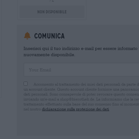
/ L
Non disponibile
Comunica
Inserisci qui il tuo indirizzo e-mail per essere informat
nuovamente disponibile.
Your Email
Acconsento al trattamento dei miei dati personali da parte 
un account cliente. Questo account cliente fornisce una panoramica
dati personali. Sono consapevole di poter revocare questo consens
inviando un'e-mail a shop@bierothek.de. La informiamo che la rev
trattamento effettuato sulla base del suo consenso fino al momento
nel nostro
dichiarazione sulla protezione dei dati