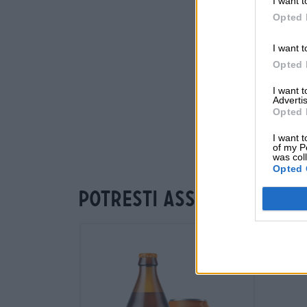
I want t
Opted 
I want t
Opted 
I want 
Advertis
Opted 
I want t
of my P
was col
Opted 
Potresti assaggiare an