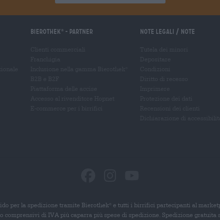
Bierothek
- Partner
Note legali / Note
®
Clienti commerciali
Tutela dei minori
Franchigia
Depositare
zionale
Inclusione nella gamma Bierothek
Condizioni
®
B2B e B2F
Diritto di recesso
Piattaforma delle accise
Imprimere
Accesso al rivenditore Hopnet
Protezione dei dati
E-commerce per i birrifici
Recensioni dei clienti
Dichiarazione di accessibilit
ido per la spedizione tramite Bierothek
e tutti i birrifici partecipanti al marke
®
ono comprensivi di IVA più caparra più spese di spedizione. Spedizione gratuita 