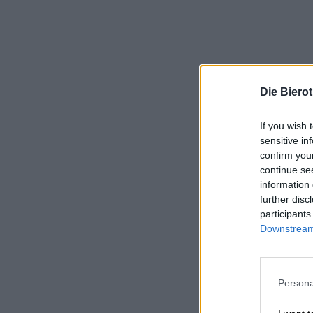
Die Biero
If you wish 
sensitive in
confirm you
continue se
information 
further disc
participants
Downstream 
Persona