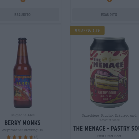
Esaurito
Esaurito
Untappd: 3,79
Belgische Ales
Sauerbiere|Frucht-, Kräuter-, und
Gewürzbiere
berry monks
the menace - pastry so
Weyerbacher Brewing Co.
First Craft Beer
(3)
100%