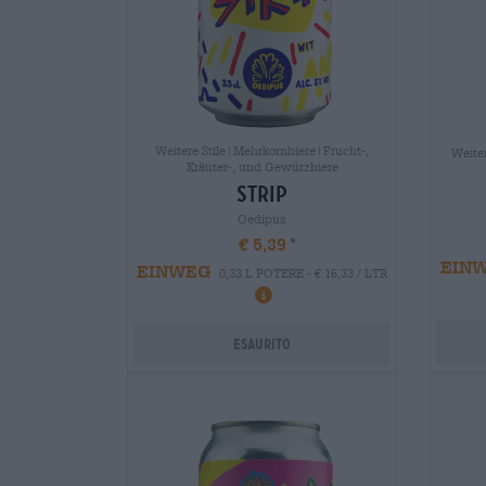
Weitere Stile|Mehrkornbiere|Frucht-,
Weite
Kräuter-, und Gewürzbiere
strip
Oedipus
€ 5,39
EIN
EINWEG
0,33 L POTERE - € 16,33 / LTR
Esaurito