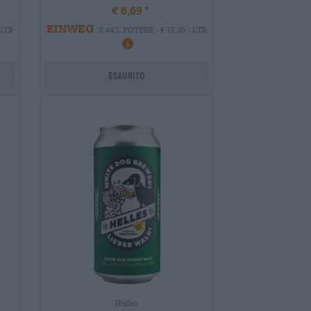
€ 6,69
EINWEG
 LTR
0,44 L POTERE - € 15,20 / LTR
Esaurito
Helles