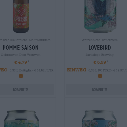
re Stile|Sauerbiere|Mehrkornbiere
Weizenbiere|Sauerbiere
pomme saison
lovebird
Gebrouwen Door Vrouwen
Jackalope Brewing
€ 4,79
€ 6,99
WEG
EINWEG
0,33 L Bottiglia - € 14,52 / LTR
0,35 L POTERE - € 19,97 /
Esaurito
Esaurito