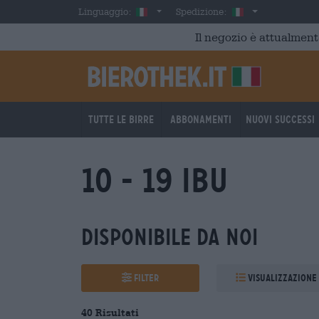
Skip to main content
Italian
Italia
Linguaggio:
Spedizione:
Il negozio è attualment
Tutte le birre
Abbonamenti
Nuovi successi
10 - 19 IBU
Disponibile da noi
Filter
Visualizzazione
40 Risultati