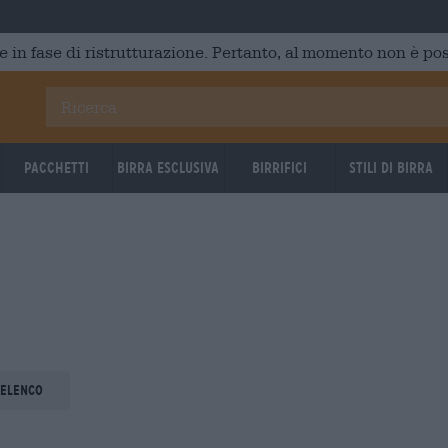
e in fase di ristrutturazione. Pertanto, al momento non è poss
Pacchetti
Birra Esclusiva
Birrifici
Stili di birra
 elenco