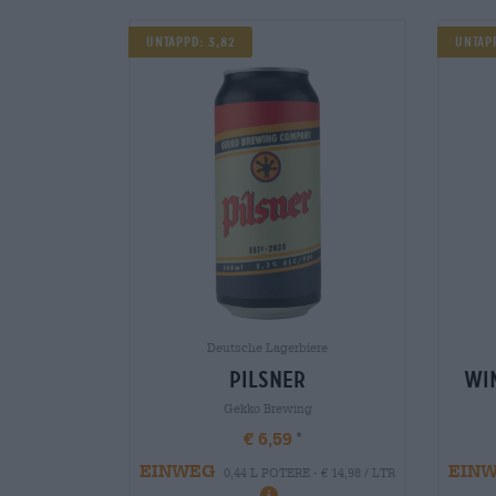
Untappd: 3,82
Untapp
Deutsche Lagerbiere
pilsner
wi
Gekko Brewing
€ 6,59
EINWEG
EIN
0,44 L POTERE - € 14,98 / LTR