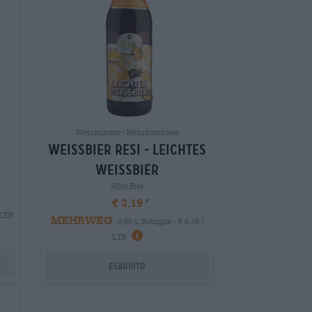
Weizenbiere|Mehrkornbiere
weissbier resi - leichtes
weissbier
Hösl Bier
€ 3,19
 LTR
MEHRWEG
0,50 L Bottiglia - € 6,38 /
LTR
Esaurito