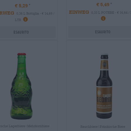
€ 5,49
€ 5,29
EINWEG
RWEG
0,33 L POTERE - € 16,64 /
0,36 L Bottiglia - € 14,69 /
LTR
Esaurito
Esaurito
sche Lagerbiere|Mehrkornbiere
Rauchbiere|Fränkische Biere