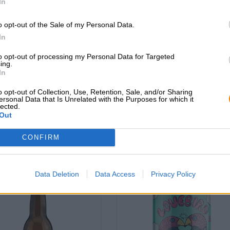
In
o opt-out of the Sale of my Personal Data.
ere Stile|Mehrkornbiere|Frucht-,
Deutsche Lagerbiere|Internationale
In
Kräuter-, und Gewürzbiere
Lagerbiere|Mehrkornbiere
ll batch raspberry
korean rice lager
to opt-out of processing my Personal Data for Targeted
ing.
wheat ale
Dokkaebier
In
Moosehead Breweries
€ 5,59
€ 3,99
o opt-out of Collection, Use, Retention, Sale, and/or Sharing
EINWEG
ersonal Data that Is Unrelated with the Purposes for which it
0,44 L POTERE - € 12,70 /
WEG
0,47 L POTERE - € 8,49 / LTR
lected.
Out
Esaurito
Esaurito
CONFIRM
Data Deletion
Data Access
Privacy Policy