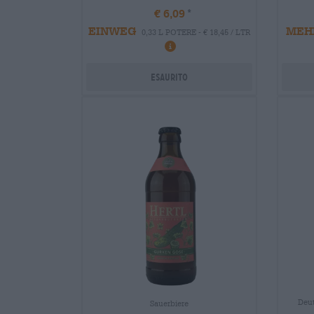
€ 6,09
EINWEG
MEH
0,33 L POTERE - € 18,45 / LTR
Esaurito
Deut
Sauerbiere