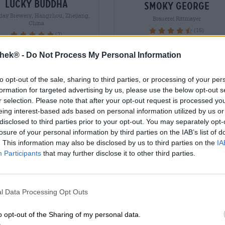
lucky buddha
smoky george
day Brewery, Hangzhou, Zhejiang,
Brauerei Rittmayer
China
(15)
92%
(3)
100%
€ 3,69
€ 4,29
thek® -
Do Not Process My Personal Information
MEHRWEG
WEG
0,33 L Bottiglia - € 11,
0,33 L Bottiglia - € 13,00 / LTR
LTR
to opt-out of the sale, sharing to third parties, or processing of your per
formation for targeted advertising by us, please use the below opt-out s
Esaurito
Esaurito
r selection. Please note that after your opt-out request is processed y
eing interest-based ads based on personal information utilized by us or
disclosed to third parties prior to your opt-out. You may separately opt-
losure of your personal information by third parties on the IAB’s list of
. This information may also be disclosed by us to third parties on the
IA
Participants
that may further disclose it to other third parties.
l Data Processing Opt Outs
o opt-out of the Sharing of my personal data.