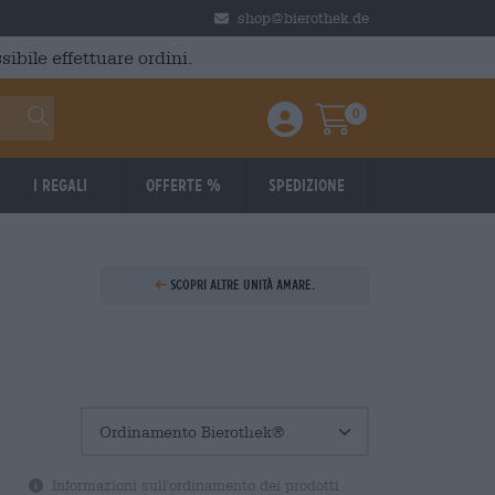
shop@bierothek.de
ibile effettuare ordini.
0
Einloggen / Anmelden
Warenkorb
I regali
Offerte %
Spedizione
Scopri altre unità amare.
Informazioni sull'ordinamento dei prodotti