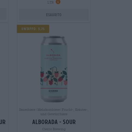
LTR
Esaurito
UNTAPPD: 3,75
Sauerbiere|Mehrkornbiere|Frucht-, Kräuter-,
und Gewürzbiere
ur
alborada - sour
Cierzo Brewing