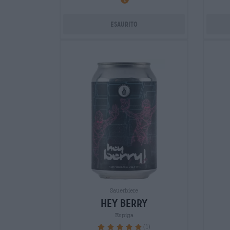
Esaurito
Sauerbiere
hey berry
Espiga
(1)
100%