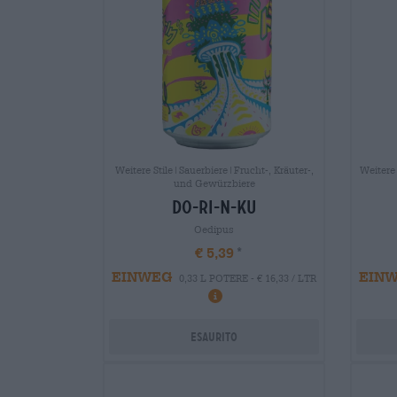
Weitere Stile|Sauerbiere|Frucht-, Kräuter-,
Weitere
und Gewürzbiere
do-ri-n-ku
Oedipus
€ 5,39
EINWEG
EIN
0,33 L POTERE - € 16,33 / LTR
Esaurito