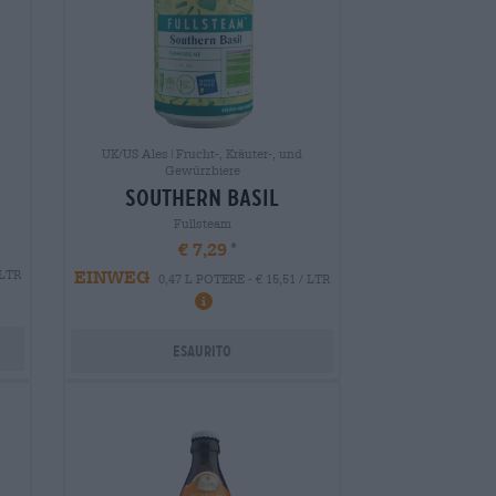
UK/US Ales|Frucht-, Kräuter-, und
Gewürzbiere
southern basil
Fullsteam
€ 7,29
EINWEG
 LTR
0,47 L POTERE - € 15,51 / LTR
Esaurito