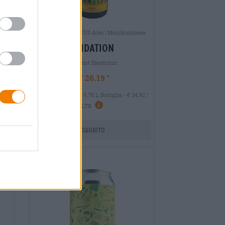
Weitere Stile|UK/US Ales|Mehrkornbiere
oxidation
Freigeist Bierkultur
€ 26,19
MEHRWEG
0,75 L Bottiglia - € 34,92 /
 LTR
LTR
Esaurito