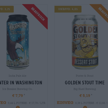
Braufrisch
Braufr
d: 3,75
UNTAPPD: 4,05
India Pale Ale
Porter & Stout
nter in washington
golden stout time
Ice Breaker Brewing Co.
Big Shed Brewing
€ 7,79
€ 5,19
WEG
EINWEG
0,44 L POTERE - € 17,70 / LTR
0,38 L POTERE - € 13,66 /