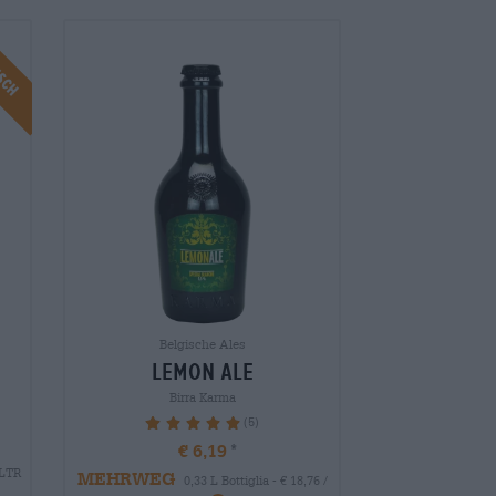
isch
Belgische Ales
lemon ale
Birra Karma
(5)
100%
€ 6,19
 LTR
MEHRWEG
0,33 L Bottiglia - € 18,76 /