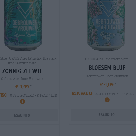
 Stile|UK/US Ales|Frucht-, Kräuter-,
UK/US Ales|Mehrkornbiere
und Gewürzbiere
bloesem bluf
zonnig zeewit
Gebrouwen Door Vrouwen
Gebrouwen Door Vrouwen
€ 4,09
€ 4,99
EINWEG
WEG
0,33 L POTERE - € 12,39 /
0,33 L POTERE - € 15,12 / LTR
Esaurito
Esaurito