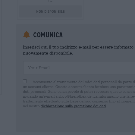
/ L
Non disponibile
Comunica
Inserisci qui il tuo indirizzo e-mail per essere informat
nuovamente disponibile.
Your Email
Acconsento al trattamento dei miei dati personali da parte 
un account cliente. Questo account cliente fornisce una panoramica
dati personali. Sono consapevole di poter revocare questo consens
inviando un'e-mail a shop@bierothek.de. La informiamo che la rev
trattamento effettuato sulla base del suo consenso fino al momento
nel nostro
dichiarazione sulla protezione dei dati