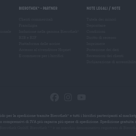
Bierothek
- Partner
Note legali / Note
®
Clienti commerciali
Tutela dei minori
Franchigia
Depositare
zionale
Inclusione nella gamma Bierothek
Condizioni
®
B2B e B2F
Diritto di recesso
Piattaforma delle accise
Imprimere
Accesso al rivenditore Hopnet
Protezione dei dati
E-commerce per i birrifici
Recensioni dei clienti
Dichiarazione di accessibilit
ido per la spedizione tramite Bierothek
e tutti i birrifici partecipanti al marke
®
ono comprensivi di IVA più caparra più spese di spedizione. Spedizione gratuita 
 Bierothek GmbH. Bierothek
è un
marchio denominativo registrato di Bierothek
®
®