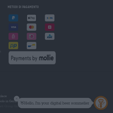
Metodi di pagamento
à
tplace
solo in Germania.
 Group GmbH. Tutti i diritti riservati.