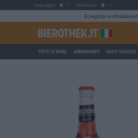
Skip to main content
Italian
Italia
Linguaggio:
Spedizione:
Il negozio è attualment
Tutte le birre
Abbonamenti
Nuovi successi