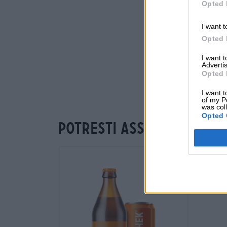
Opted 
I want t
Opted 
I want 
Advertis
Opted 
I want t
of my P
was col
Opted 
Potresti assaggiare an