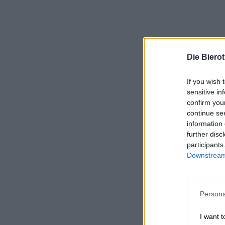
Die Biero
If you wish 
sensitive in
confirm you
continue se
information 
further disc
participants
Downstream 
Persona
I want t