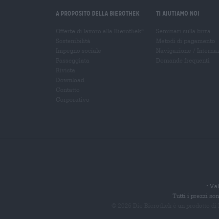
A proposito della Bierothek
Ti aiutiamo noi
Offerte di lavoro alla Bierothek
Seminari sulla birra
®
Sostenibilità
Metodi di pagamento
Impegno sociale
Navigazione
/
Interna
Passeggiata
Domande frequenti
Rivista
Download
Contatto
Corporativo
Val
*
Tutti i prezzi s
© 2026 Die Bierothek
è un prodotto di