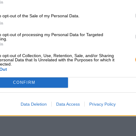
In
o opt-out of the Sale of my Personal Data.
CONSULENZA GRATUITA SULLA
commercianti o rist
In
BIRRA
Du willst größere 
to opt-out of processing my Personal Data for Targeted
günstiger einkaufen
Hai domande su questa birra?
ing.
Siamo qui per te.
In
grosshandel@bier
shop@bierothek.de
o opt-out of Collection, Use, Retention, Sale, and/or Sharing
ersonal Data that Is Unrelated with the Purposes for which it
lected.
Out
che quello
CONFIRM
Data Deletion
Data Access
Privacy Policy