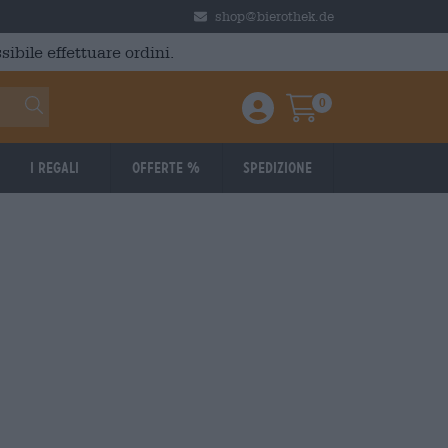
shop@bierothek.de
ibile effettuare ordini.
0
Einloggen / Anmelden
Warenkorb
I regali
Offerte %
Spedizione