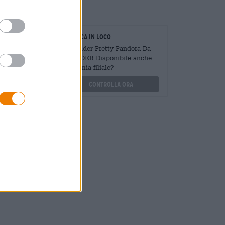
oratori
Verifica in loco
Mengen
È Decider Pretty Pandora Da
?
DECIDER Disponibile anche
nella mia filiale?
othek.de
Controlla ora