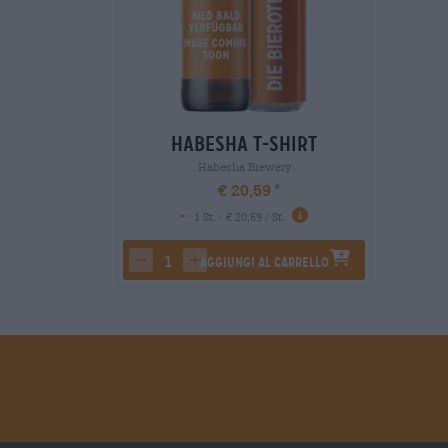
Habesha T-Shirt
Habesha Brewery
€ 20,59
-
1 St. - € 20,59 / St.
Aggiungi al carrello
decrease quantity
increase quantity