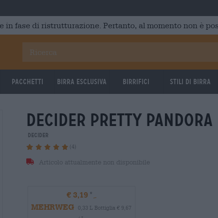
e in fase di ristrutturazione. Pertanto, al momento non è poss
Pacchetti
Birra Esclusiva
Birrifici
Stili di birra
decider pretty pandora
DECIDER
(4)
Articolo attualmente non disponibile
€ 3,19
MEHRWEG
0,33 L Bottiglia € 9,67