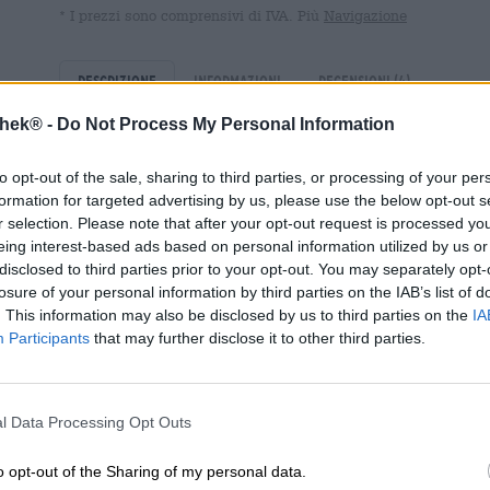
* I prezzi sono comprensivi di IVA. Più
Navigazione
Descrizione
Informazioni
Recensioni
(4)
thek® -
Do Not Process My Personal Information
Il vaso di Pandora è oggetto di numerose leggende e le
to opt-out of the sale, sharing to third parties, or processing of your per
curiosa Pandora sollevò il coperchio, le cose più terribili
formation for targeted advertising by us, please use the below opt-out s
strada nel mondo. L’impudenza di Pandora ha portato all’
r selection. Please note that after your opt-out request is processed y
morte e il vizio. Oltre a queste cose brutte, nel barattol
eing interest-based ads based on personal information utilized by us or
C’è anche qualcosa nelle bottiglie di DECIDERS Pretty Pa
disclosed to third parties prior to your opt-out. You may separately opt-
ciliegia risplende promettente attraverso la sua prigione d
losure of your personal information by third parties on the IAB’s list of
Fortunatamente in Pretty Pandore non c’è né il male né il
. This information may also be disclosed by us to third parties on the
IA
anche qui viene utilizzata solo frutta fresca e tanto amore
Participants
that may further disclose it to other third parties.
aggiunti e aromi artificiali nel sidro di ciliegie. Il profu
appena raccolte e delle mele croccanti ti invita ad aprirl
Pandora questo non è disastroso. Tranne forse quando il 
seconda e una terza bottiglia dopo la prima.
l Data Processing Opt Outs
La bella Pandora incanta con una sottile nota di ciliegia 
o opt-out of the Sharing of my personal data.
meravigliosamente agrodolce della mela.