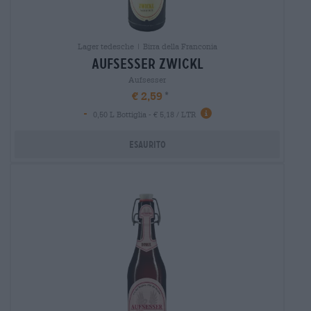
Lager tedesche | Birra della Franconia
aufsesser zwickl
Aufsesser
€ 2,59
-
0,50 L Bottiglia - € 5,18 / LTR
Esaurito