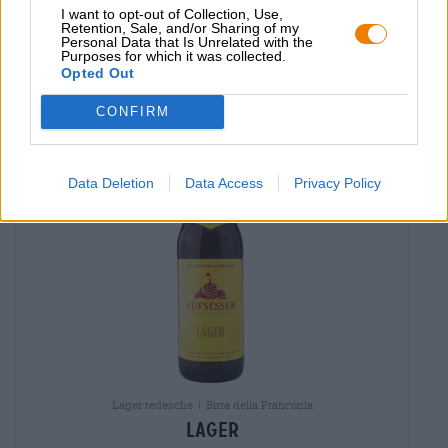
€ 3,29
I want to opt-out of Collection, Use,
Retention, Sale, and/or Sharing of my
MEHRWEG
Personal Data that Is Unrelated with the
0,50 L Bottiglia - € 6,58 / LTR
Purposes for which it was collected.
Opted Out
Esaurito
CONFIRM
Data Deletion
Data Access
Privacy Policy
Lager tedesche | Birra della Franconia
lager