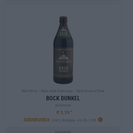
Birre Bock | Birra della Franconia | Birra Scura e Nera
bock dunkel
Aufsesser
€ 3,19
MEHRWEG
0,50 L Bottiglia - € 6,38 / LTR
Esaurito