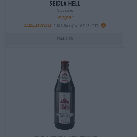
seidla hell
Aufsesser
€ 2,59
MEHRWEG
0,50 L Bottiglia - € 5,18 / LTR
Esaurito
Birra della Franconia | Birra Scura e Nera