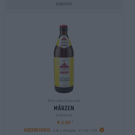
Esaurito
Birra della Franconia
märzen
Aufsesser
€ 2,59
MEHRWEG
0,50 L Bottiglia - € 5,18 / LTR