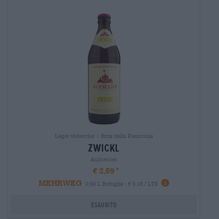
Lager tedesche | Birra della Franconia
zwickl
Aufsesser
€ 2,59
MEHRWEG
0,50 L Bottiglia - € 5,18 / LTR
Esaurito