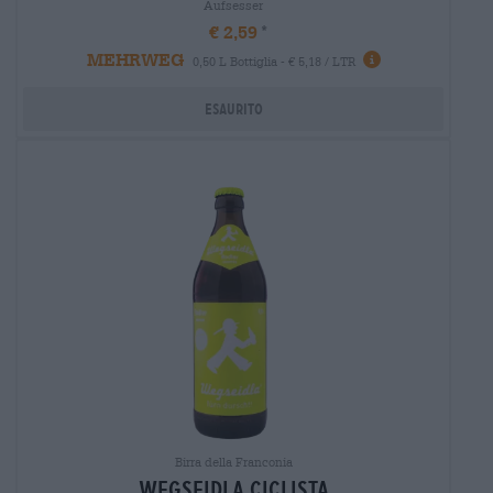
Aufsesser
€ 2,59
MEHRWEG
0,50 L Bottiglia - € 5,18 / LTR
Esaurito
Birra della Franconia
wegseidla Ciclista