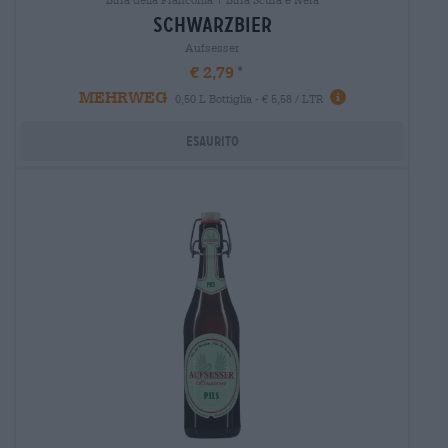
schwarzbier
Aufsesser
€ 2,79
MEHRWEG
0,50 L Bottiglia - € 5,58 / LTR
Esaurito