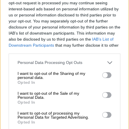
€ 4,39
opt-out request is processed you may continue seeing
MEHRWEG
0,33 L Bottiglia - € 13,30 / LTR
interest-based ads based on personal information utilized by
us or personal information disclosed to third parties prior to
Esaurito
your opt-out. You may separately opt-out of the further
disclosure of your personal information by third parties on the
IAB’s list of downstream participants. This information may
also be disclosed by us to third parties on the
IAB’s List of
Downstream Participants
that may further disclose it to other
third parties.
Personal Data Processing Opt Outs
I want to opt-out of the Sharing of my
personal data.
Opted In
I want to opt-out of the Sale of my
Personal Data.
Opted In
Birra della Franconia
I want to opt-out of processing my
Personal Data for Targeted Advertising.
wegseidla winter edition
Opted In
Aufsesser