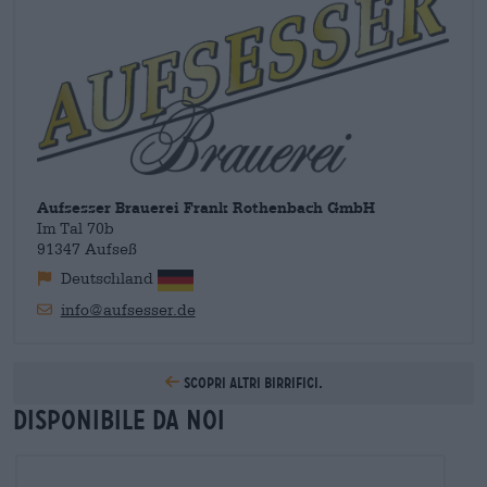
prestigiosi. Le birre della Franconia deliziano i buongustai
vicini e lontani e possono essere gustate anche con la
coscienza pulita. La famiglia Rothenbach apprezza non solo il
gusto eccezionale, ma anche la tutela dell'ambiente e la
conservazione della propria patria della Franconia. Il birrificio
si impegna costantemente a migliorare la propria impronta di
carbonio e ottiene l'elettricità sia dal proprio sistema
fotovoltaico che da altre fonti di energia rinnovabile.
Aufsesser Brauerei Frank Rothenbach GmbH
Im Tal 70b
91347 Aufseß
Deutschland
info@aufsesser.de
Scopri altri birrifici.
Disponibile da noi