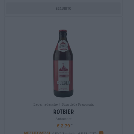
Esaurito
Lager tedesche | Birra della Franconia
rotbier
Aufsesser
€ 2,79
MEHRWEG
0,50 L Bottiglia - € 5,58 / LTR