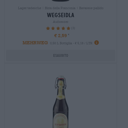
Lager tedesche | Birra della Franconia | Bavarese pallido
wegseidla
Aufsesser
(3)
100%
€ 2,59
MEHRWEG
0,50 L Bottiglia - € 5,18 / LTR
Esaurito