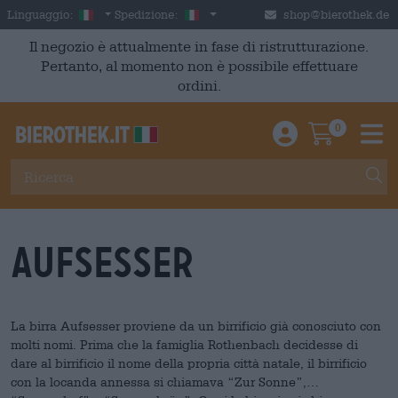
Skip to main content
Italian
Italia
Linguaggio:
Spedizione:
shop@bierothek.de
Il negozio è attualmente in fase di ristrutturazione.
Pertanto, al momento non è possibile effettuare
ordini.
0
Einloggen / An
Warenkor
M
Aufsesser
La birra Aufsesser proviene da un birrificio già conosciuto con
molti nomi. Prima che la famiglia Rothenbach decidesse di
dare al birrificio il nome della propria città natale, il birrificio
con la locanda annessa si chiamava “Zur Sonne”,