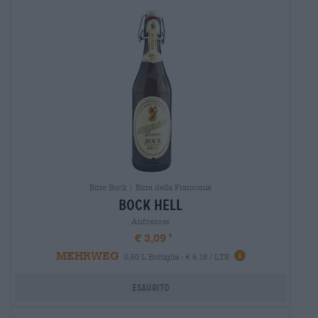
Birre Bock | Birra della Franconia
bock hell
Aufsesser
€ 3,09
MEHRWEG
0,50 L Bottiglia - € 6,18 / LTR
Esaurito