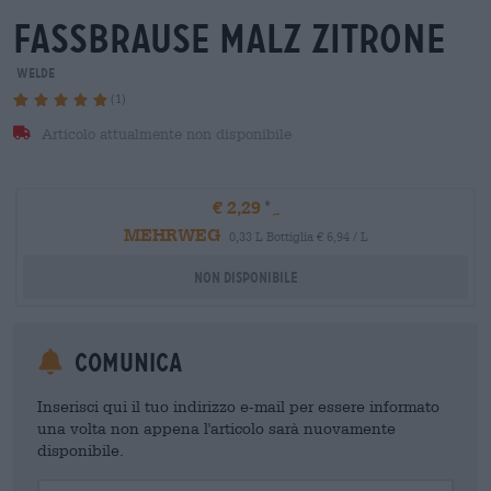
fassbrause malz zitrone
Welde
(1)
Articolo attualmente non disponibile
€ 2,29
MEHRWEG
0,33 L Bottiglia € 6,94 / L
Non disponibile
Comunica
Inserisci qui il tuo indirizzo e-mail per essere informato
una volta non appena l'articolo sarà nuovamente
disponibile.
Your Email