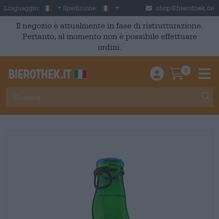
Skip to main content
Italian
Italia
Linguaggio:
Spedizione:
shop@bierothek.de
Il negozio è attualmente in fase di ristrutturazione.
Pertanto, al momento non è possibile effettuare
ordini.
0
Einloggen / An
Warenkor
M