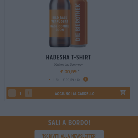
Habesha T-Shirt
Habesha Brewery
€ 20,59
-
1 St. - € 20,59 / St.
Aggiungi al carrello
decrease quantity
increase quantity
Sali a bordo!
'Iscriviti alla newsletter'