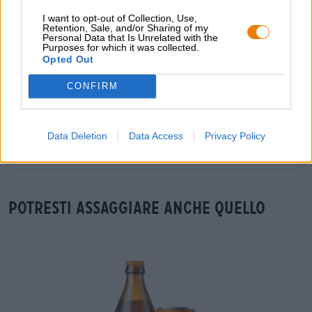
commercianti o ristoratori
I want to opt-out of Collection, Use,
Du willst größere Mengen günstiger einkaufen?
Retention, Sale, and/or Sharing of my
Personal Data that Is Unrelated with the
Purposes for which it was collected.
grosshandel@bierothek.de
Opted Out
CONFIRM
Verifica in loco
È Fassbrause Malz Zitrone Da Welde Disponibile anche nella
mia filiale?
Data Deletion
Data Access
Privacy Policy
Controlla ora
Potresti assaggiare anche quello