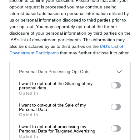
section to confirm your selection. Please note that after your
Dichiarazione nutrizionale per 100 ml:
opt-out request is processed you may continue seeing
interest-based ads based on personal information utilized by
Valore calorico: 161 kj / 38 kcal
us or personal information disclosed to third parties prior to
your opt-out. You may separately opt-out of the further
Grassi: meno di 0,5 g
disclosure of your personal information by third parties on the
di cui acidi grassi saturi: 0,1 g
IAB’s list of downstream participants. This information may
also be disclosed by us to third parties on the
IAB’s List of
Carboidrati: 9,2 g
Downstream Participants
that may further disclose it to other
third parties.
di cui zucchero: 8,1 g
Personal Data Processing Opt Outs
Proteine: meno di 0,5 g
Sale: meno di 0,12 g
I want to opt-out of the Sharing of my
personal data.
Opted In
I want to opt-out of the Sale of my
CONSULENZA GRATUITA SULLA BIRRA
Personal Data.
Opted In
Hai domande su questa birra? Siamo qui per te.
shop@bierothek.de
I want to opt-out of processing my
Personal Data for Targeted Advertising.
Opted In