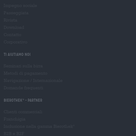
Impegno sociale
Passeggiata
Rivista
Download
Contatto
Corporativo
Ti aiutiamo noi
Seminari sulla birra
Metodi di pagamento
Navigazione
/
Internazionale
Domande frequenti
Bierothek
- Partner
®
Clienti commerciali
Franchigia
Inclusione nella gamma Bierothek
®
B2B e B2F