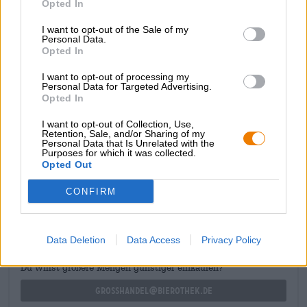
Opted In
chi non si è trasformato in un rospo assaggerà una
deliziosa nota di caramello supportata dalla dolcezza dello
I want to opt-out of the Sale of my
Personal Data.
zucchero di canna e dei frutti scuri. Il luppolo aggiunge
Opted In
una freschezza aspra, un tocco di lime e cannella rendono
perfetta l'esperienza del bere. Un finale luppolato con
I want to opt-out of processing my
buone note amare completa l'esperienza.
Personal Data for Targeted Advertising.
Opted In
Una pozione magica davvero magistrale!
I want to opt-out of Collection, Use,
Retention, Sale, and/or Sharing of my
Personal Data that Is Unrelated with the
Purposes for which it was collected.
Opted Out
CONSULENZA GRATUITA SULLA BIRRA
CONFIRM
Hai domande su questa birra? Siamo qui per te.
shop@bierothek.de
Data Deletion
Data Access
Privacy Policy
commercianti o ristoratori
Du willst größere Mengen günstiger einkaufen?
grosshandel@bierothek.de