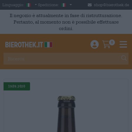
Skip to main content
Italian
Italia
Linguaggio:
Spedizione:
shop@bierothek.de
Il negozio è attualmente in fase di ristrutturazione.
Pertanto, al momento non è possibile effettuare
ordini.
0
Einloggen / An
Warenkor
M
19.09.2020