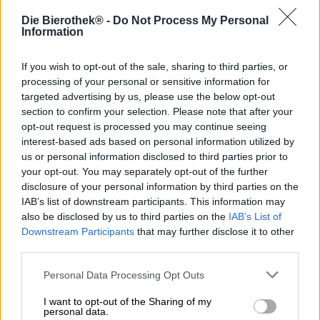
"Cascata, Chinook, Simcoe, Simsalabin!" disse la maga e
Die Bierothek® -
Do Not Process My Personal
gettò ingredienti misteriosi nel suo calderone ribollente.
Information
Dopo diverse settimane di duro lavoro, dal vaso di rame si
levarono profumi celestiali e il gioco fu fatto: una pozione
If you wish to opt-out of the sale, sharing to third parties, or
così deliziosa e potente da affascinare decine di uomini.
processing of your personal or sensitive information for
Non sappiamo se la strega di RavenKraft sia stata
targeted advertising by us, please use the below opt-out
effettivamente prodotta in queste circostanze. Possiamo
section to confirm your selection. Please note that after your
però confermare che la birra rossa ha un sapore così
opt-out request is processed you may continue seeing
seducente che potrebbe benissimo provenire dal ricettario
interest-based ads based on personal information utilized by
segreto di una potente strega. Di norma, non è
us or personal information disclosed to third parties prior to
consigliabile sorseggiare una pozione magica dal
your opt-out. You may separately opt-out of the further
calderone ribollente di una strega, ma si dovrebbe fare
disclosure of your personal information by third parties on the
un'eccezione per la Strega Red Ale. La miscela magica è
IAB’s list of downstream participants. This information may
così deliziosa che saremmo persino disposti a trasformarci
also be disclosed by us to third parties on the
IAB’s List of
in un rospo per averla!
Downstream Participants
that may further disclose it to other
third parties.
L'incantatrice scorre nel bicchiere in un seducente tono
ambrato rosso scuro. Profumi accattivanti di malti tostati
Personal Data Processing Opt Outs
simili al caramello e frutti autunnali scuri e completamente
maturi si mescolano al naso con l'amara sapidità del
I want to opt-out of the Sharing of my
luppolo e le note speziate esotiche. La corposa promessa
personal data.
della fragranza viene confermata nella prova del gusto: