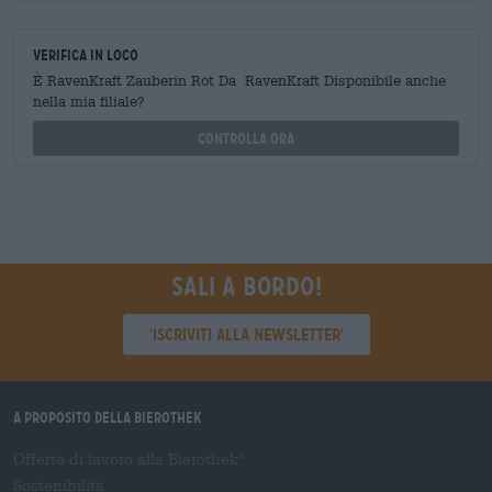
Verifica in loco
È RavenKraft Zauberin Rot Da RavenKraft Disponibile anche
nella mia filiale?
Controlla ora
Sali a bordo!
'Iscriviti alla newsletter'
A proposito della Bierothek
Offerte di lavoro alla Bierothek
®
Sostenibilità