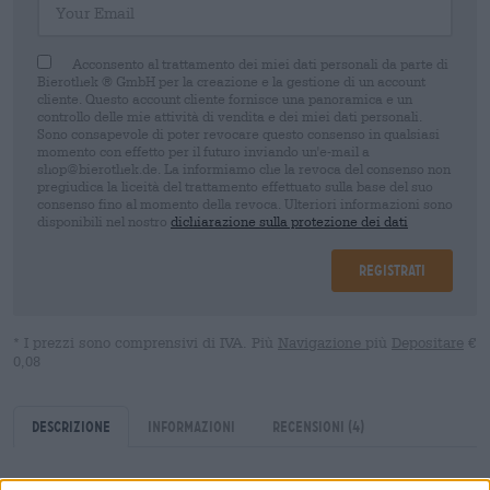
Acconsento al trattamento dei miei dati personali da parte di
Bierothek ® GmbH per la creazione e la gestione di un account
cliente. Questo account cliente fornisce una panoramica e un
controllo delle mie attività di vendita e dei miei dati personali.
Sono consapevole di poter revocare questo consenso in qualsiasi
momento con effetto per il futuro inviando un'e-mail a
shop@bierothek.de. La informiamo che la revoca del consenso non
pregiudica la liceità del trattamento effettuato sulla base del suo
consenso fino al momento della revoca. Ulteriori informazioni sono
disponibili nel nostro
dichiarazione sulla protezione dei dati
Registrati
* I prezzi sono comprensivi di IVA. Più
Navigazione
più
Depositare
€
0,08
Descrizione
Informazioni
Recensioni
(4)