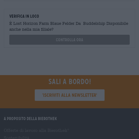
Verifica in loco
È Lost Horizon Farm Blaue Felder Da Buddelship Disponibile
anche nella mia filiale?
Controlla ora
Sali a bordo!
'Iscriviti alla newsletter'
A proposito della Bierothek
Offerte di lavoro alla Bierothek
®
Sostenibilità