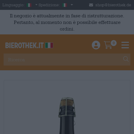
Skip to main content
Italian
Italia
Linguaggio:
Spedizione:
shop@bierothek.de
Il negozio è attualmente in fase di ristrutturazione.
Pertanto, al momento non è possibile effettuare
ordini.
0
Einloggen / An
Warenkor
M