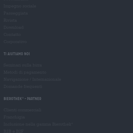
Impegno sociale
Passeggiata
Rivista
Download
Contatto
Corporativo
Ti aiutiamo noi
Seminari sulla birra
Metodi di pagamento
Navigazione
/
Internazionale
Domande frequenti
Bierothek
- Partner
®
Clienti commerciali
Franchigia
Inclusione nella gamma Bierothek
®
B2B e B2F