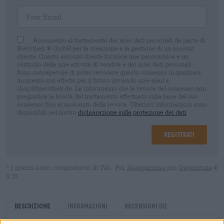
Your Email
Acconsento al trattamento dei miei dati personali da parte di
Bierothek ® GmbH per la creazione e la gestione di un account
cliente. Questo account cliente fornisce una panoramica e un
controllo delle mie attività di vendita e dei miei dati personali.
Sono consapevole di poter revocare questo consenso in qualsiasi
momento con effetto per il futuro inviando un'e-mail a
shop@bierothek.de. La informiamo che la revoca del consenso non
pregiudica la liceità del trattamento effettuato sulla base del suo
consenso fino al momento della revoca. Ulteriori informazioni sono
disponibili nel nostro
dichiarazione sulla protezione dei dati
Registrati
* I prezzi sono comprensivi di IVA. Più
Navigazione
più
Depositare
€
0,15
Descrizione
Informazioni
Recensioni
(0)