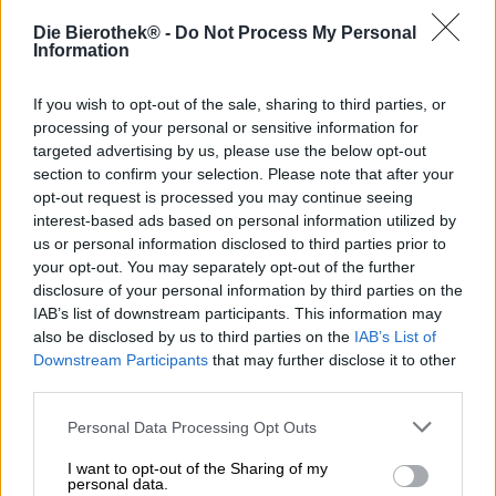
Die Bierothek® -
Do Not Process My Personal
Blue Fields è un sogno febbrile fruttato offertoci da Lost
Information
Horizon Farm: la loro Wild Ale non contiene solo luppolo,
orzo e malto di frumento, ma anche un grande carico di
If you wish to opt-out of the sale, sharing to third parties, or
bacche diverse. Mirtilli e mirtilli appena raccolti, coltivati e
processing of your personal or sensitive information for
raccolti non lontano dal birrificio da amici contadini,
rendono questa birra qualcosa di molto speciale, ma
targeted advertising by us, please use the below opt-out
anche la birra stessa è speciale: una gamma di birre
section to confirm your selection. Please note that after your
invecchiate tra i 3 e i 5 anni è stata sposata in un unico
opt-out request is processed you may continue seeing
capolavoro.
interest-based ads based on personal information utilized by
us or personal information disclosed to third parties prior to
Il risultato finale è che scorre nel bicchiere con il colore
your opt-out. You may separately opt-out of the further
del succo di mirtillo fresco e ha lo stesso odore. L’aroma
disclosure of your personal information by third parties on the
esuberante dei frutti scaldati dal sole è accompagnato da
IAB’s list of downstream participants. This information may
un pizzico di yogurt naturale. La bevuta iniziale rivela un
also be disclosed by us to third parties on the
IAB’s List of
corpo potente con una vivace gradazione alcolica del
Downstream Participants
that may further disclose it to other
6,7%. Il duo di malti fornisce una base morbida che si
third parties.
sposa perfettamente con le note succose dei frutti di
bosco. Blaue Felder ha il sapore di cereali delicatamente
Personal Data Processing Opt Outs
tostati, mirtilli, aceto di more, lievito speziato, quercia e
vaniglia. Un acido fruttato completa armoniosamente gli
I want to opt-out of the Sharing of my
aromi.
personal data.