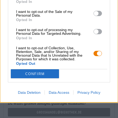
Opted In
Lost Horizon Farm Blaue Felder 2024 è una delizia a base
di frutta che combina la profonda gravità di una birra
I want to opt-out of the Sale of my
Personal Data.
invecchiata in botte con l’elegante giocosità e la
Opted In
leggerezza estiva di una birra alla frutta. La magnifica
bottiglia grande con tappo in sughero e capacità di 0,75
I want to opt-out of processing my
litri ti invita a goderti questo pregiato vino insieme agli
Personal Data for Targeted Advertising.
amici.
Opted In
I want to opt-out of Collection, Use,
Retention, Sale, and/or Sharing of my
Personal Data that Is Unrelated with the
Purposes for which it was collected.
Opted Out
CONSULENZA GRATUITA SULLA BIRRA
CONFIRM
Hai domande su questa birra? Siamo qui per te.
shop@bierothek.de
Data Deletion
Data Access
Privacy Policy
commercianti o ristoratori
Du willst größere Mengen günstiger einkaufen?
grosshandel@bierothek.de