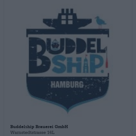
la
Steelyard,
il birraio esprime il suo lato sperimentale e
internazionale e mostra la ricchezza di esperienze che gli ha
regalato il periodo trascorso in Canada, Inghilterra e Cina. Birre
come la
Kohlentrimmer
o la
Mitschnagger Pilsener
, che vanno
sotto l'etichetta Heimathafen, parlano della sua giovinezza ad
Amburgo e del grande legame con la città anseatica. E anche
se Fettes Brot canta “Non essere un nordico, è difficile da
capire”, capiamo abbastanza bene la filosofia di Simon. La
birra è una lingua che tutti capiscono.
Buddelship Brauerei GmbH
Warnstedtstrasse 16L