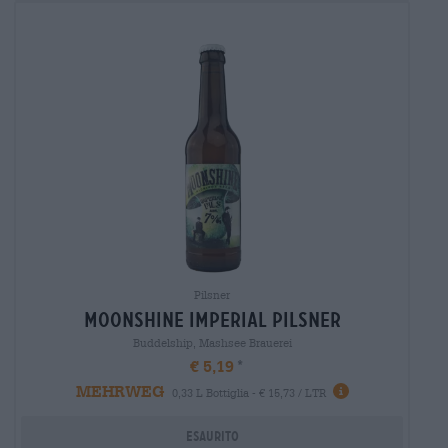
Pilsner
moonshine imperial Pilsner
Buddelship, Mashsee Brauerei
€ 5,19
MEHRWEG
0,33 L Bottiglia - € 15,73 / LTR
Esaurito