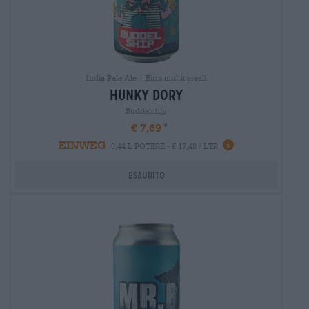
India Pale Ale | Birra multicereali
hunky dory
Buddelship
€ 7,69
EINWEG
0,44 L POTERE - € 17,48 / LTR
Esaurito