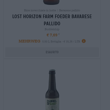
Birre invecchiate in botte | Bavarese pallido
lost horizon farm foeder Bavarese
pallido
Buddelship
€ 7,69
MEHRWEG
0,50 L Bottiglia - € 15,38 / LTR
Esaurito