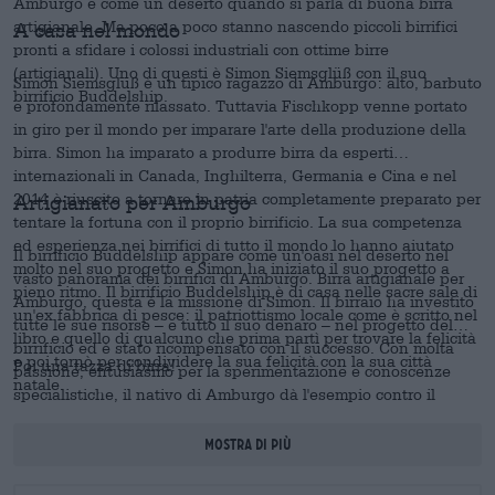
Amburgo è come un deserto quando si parla di buona birra
artigianale. Ma poco a poco stanno nascendo piccoli birrifici
A casa nel mondo
pronti a sfidare i colossi industriali con ottime birre
(artigianali). Uno di questi è Simon Siemsglüß con il suo
Simon Siemsglüß è un tipico ragazzo di Amburgo: alto, barbuto
birrificio Buddelship.
e profondamente rilassato. Tuttavia Fischkopp venne portato
in giro per il mondo per imparare l'arte della produzione della
birra. Simon ha imparato a produrre birra da esperti
internazionali in Canada, Inghilterra, Germania e Cina e nel
2014 è riuscito a tornare in patria completamente preparato per
Artigianato per Amburgo
tentare la fortuna con il proprio birrificio. La sua competenza
ed esperienza nei birrifici di tutto il mondo lo hanno aiutato
Il birrificio Buddelship appare come un'oasi nel deserto nel
molto nel suo progetto e Simon ha iniziato il suo progetto a
vasto panorama dei birrifici di Amburgo. Birra artigianale per
pieno ritmo. Il birrificio Buddelship è di casa nelle sacre sale di
Amburgo, questa è la missione di Simon. Il birraio ha investito
un'ex fabbrica di pesce: il patriottismo locale come è scritto nel
tutte le sue risorse – e tutto il suo denaro – nel progetto del
libro e quello di qualcuno che prima partì per trovare la felicità
birrificio ed è stato ricompensato con il successo. Con molta
e poi tornò per condividere la sua felicità con la sua città
Poi una tazza di birra!
passione, entusiasmo per la sperimentazione e conoscenze
natale.
specialistiche, il nativo di Amburgo dà l'esempio contro il
mainstream e per questo ha già ricevuto numerosi premi. Ciò
che però è molto più importante è che il risultato sia una birra
Mostra di più
incredibilmente buona, che siamo lieti di avere
nell'assortimento Bierothek
. Con birre come la
Great Escape
o
®