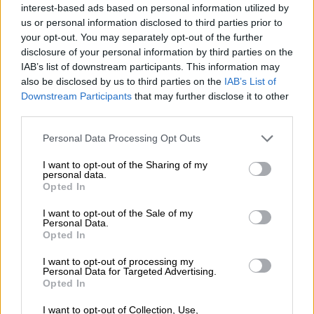
interest-based ads based on personal information utilized by
us or personal information disclosed to third parties prior to
your opt-out. You may separately opt-out of the further
disclosure of your personal information by third parties on the
IAB’s list of downstream participants. This information may
also be disclosed by us to third parties on the
IAB’s List of
Downstream Participants
that may further disclose it to other
third parties.
Personal Data Processing Opt Outs
Birre invecchiate in botte | Birre inglesi/americane | Birra multicereali
lost horizon blackwell 2025 - wild ale
I want to opt-out of the Sharing of my
personal data.
port ba
Opted In
Buddelship
I want to opt-out of the Sale of my
€ 21,09
Personal Data.
Opted In
MEHRWEG
0,75 L Bottiglia - € 28,12 / LTR
I want to opt-out of processing my
Esaurito
Personal Data for Targeted Advertising.
Opted In
I want to opt-out of Collection, Use,