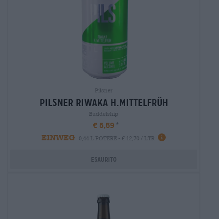
Pilsner
Pilsner riwaka h.mittelfrüh
Buddelship
€ 5,59
EINWEG
0,44 L POTERE - € 12,70 / LTR
Esaurito