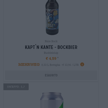
Birre Bock
kapt´n kante - bockbier
Buddelship
€ 4,59
MEHRWEG
0,33 L Bottiglia - € 13,91 / LTR
Esaurito
UNTAPPD: 3,7