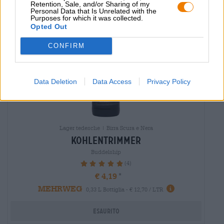
Retention, Sale, and/or Sharing of my
Personal Data that Is Unrelated with the
Purposes for which it was collected.
Opted Out
CONFIRM
Data Deletion
Data Access
Privacy Policy
Lager tedesche | Birra Scura e Nera
kohlentrimmer
Buddelship
(4)
100%
€ 4,19
MEHRWEG
0,33 L Bottiglia - € 12,70 / LTR
Esaurito