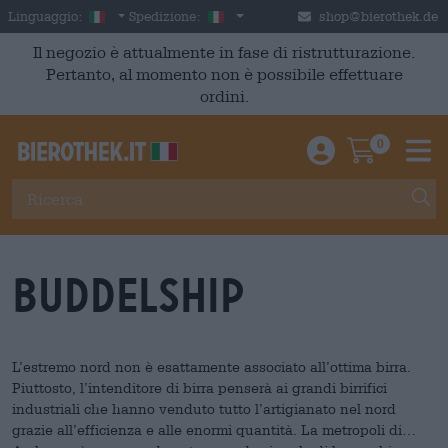
Skip to main content
Italian
Italia
Linguaggio:
Spedizione:
shop@bierothek.de
Il negozio è attualmente in fase di ristrutturazione.
Pertanto, al momento non è possibile effettuare
ordini.
0
Einloggen / An
Warenkor
M
Buddelship
L’estremo nord non è esattamente associato all’ottima birra.
Piuttosto, l’intenditore di birra penserà ai grandi birrifici
industriali che hanno venduto tutto l’artigianato nel nord
grazie all’efficienza e alle enormi quantità. La metropoli di