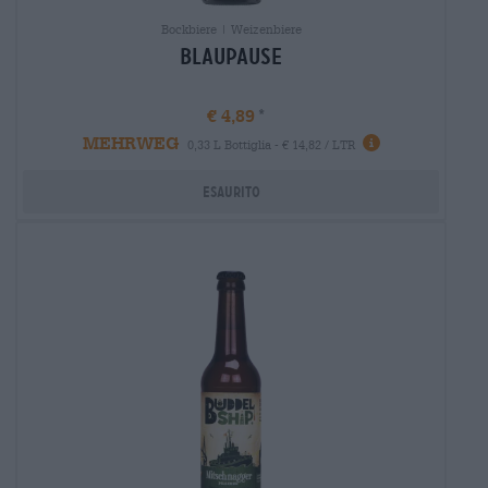
Bockbiere | Weizenbiere
Blaupause
€ 4,89
MEHRWEG
Informazioni
0,33 L Bottiglia - € 14,82 / LTR
Esaurito