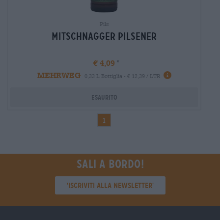
Pils
Mitschnagger Pilsener
€ 4,09
MEHRWEG
Informazioni
0,33 L Bottiglia - € 12,39 / LTR
Esaurito
1
Sali a bordo!
'Iscriviti alla newsletter'