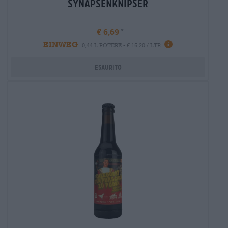
Synapsenknipser
€ 6,69
EINWEG
Informazioni
0,44 L POTERE - € 15,20 / LTR
Esaurito