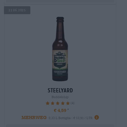
22.06.2025
steelyard
Buddelship
(4)
100%
€ 4,59
MEHRWEG
0,33 L Bottiglia - € 13,91 / LTR