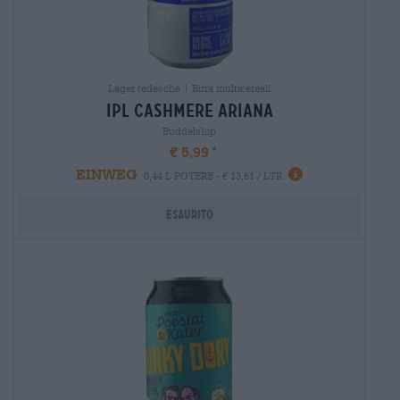
Lager tedesche | Birra multicereali
ipl cashmere ariana
Buddelship
€ 5,99
EINWEG
0,44 L POTERE - € 13,61 / LTR
Esaurito