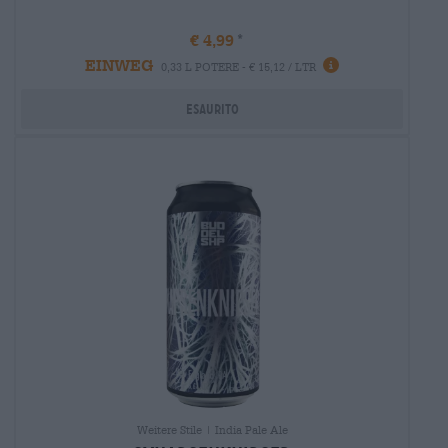
€ 4,99
EINWEG
Informazioni
0,33 L POTERE - € 15,12 / LTR
Esaurito
Weitere Stile | India Pale Ale