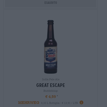
Esaurito
India Pale Ale
great escape
Buddelship
€ 4,59
MEHRWEG
0,33 L Bottiglia - € 13,91 / LTR