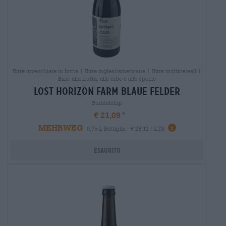
Birre invecchiate in botte | Birre inglesi/americane | Birra multicereali |
Birre alla frutta, alle erbe e alle spezie
lost horizon farm blaue felder
Buddelship
€ 21,09
MEHRWEG
0,75 L Bottiglia - € 28,12 / LTR
Esaurito