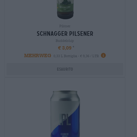
Pilsner
schnagger pilsener
Buddelship
€ 3,09
MEHRWEG
0,33 L Bottiglia - € 9,36 / LTR
Esaurito