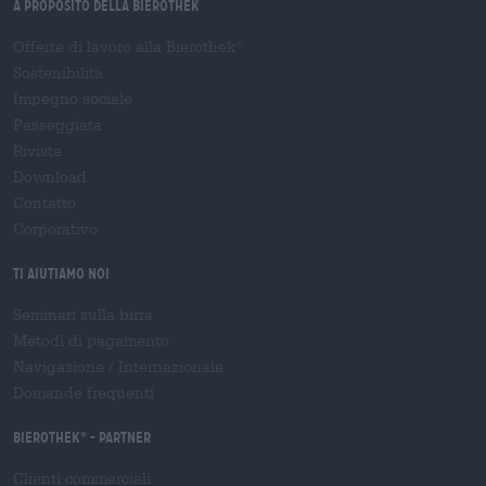
A proposito della Bierothek
Offerte di lavoro alla Bierothek
®
Sostenibilità
Impegno sociale
Passeggiata
Rivista
Download
Contatto
Corporativo
Ti aiutiamo noi
Seminari sulla birra
Metodi di pagamento
Navigazione
/
Internazionale
Domande frequenti
Bierothek
- Partner
®
Clienti commerciali