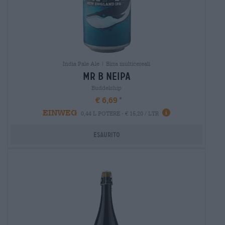
India Pale Ale | Birra multicereali
mr b neipa
Buddelship
€ 6,69
EINWEG
0,44 L POTERE - € 15,20 / LTR
Esaurito