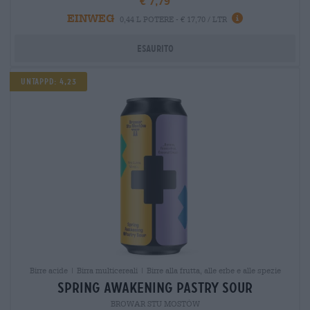
€ 7,79
EINWEG
0,44 L POTERE - € 17,70 / LTR
Esaurito
Untappd: 4,23
Birre acide | Birra multicereali | Birre alla frutta, alle erbe e alle spezie
spring awakening pastry sour
BROWAR STU MOSTÓW