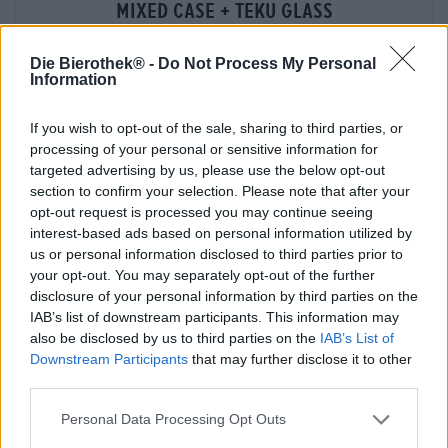
mixed case + teku glass
Vault City
€ 58,59
€ 68,89
Die Bierothek® -
Do Not Process My Personal
Information
EINWEG
1 St. - € 58,59 / St.
Esaurito
If you wish to opt-out of the sale, sharing to third parties, or
processing of your personal or sensitive information for
targeted advertising by us, please use the below opt-out
Ridotto
section to confirm your selection. Please note that after your
opt-out request is processed you may continue seeing
interest-based ads based on personal information utilized by
us or personal information disclosed to third parties prior to
your opt-out. You may separately opt-out of the further
disclosure of your personal information by third parties on the
IAB’s list of downstream participants. This information may
also be disclosed by us to third parties on the
IAB’s List of
Downstream Participants
that may further disclose it to other
third parties.
Personal Data Processing Opt Outs
Birre acide