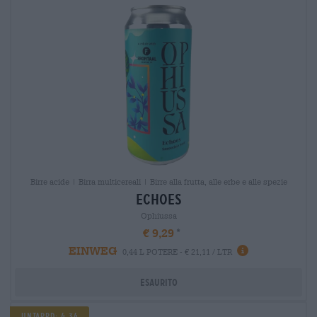
Birre acide | Birra multicereali | Birre alla frutta, alle erbe e alle spezie
echoes
Ophiussa
€ 9,29
EINWEG
0,44 L POTERE - € 21,11 / LTR
Esaurito
UNTAPPD: 4,34