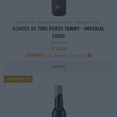
Porter e Stout | Birre invecchiate in botte | Birra Scura e Nera
echoes of time porto tawny - imperial
stout
Blue Coast
€ 12,89
EINWEG
0,33 L Bottiglia - € 39,06 / LTR
Esaurito
Untappd: 4,51