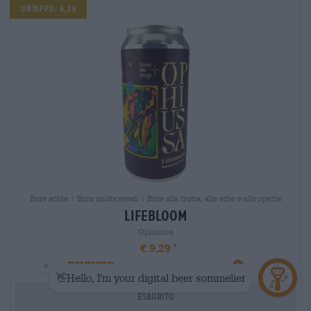
Untappd: 4,19
Birre acide | Birra multicereali | Birre alla frutta, alle erbe e alle spezie
lifebloom
Ophiussa
€ 9,29
EINWEG
0,44 L POTERE - € 21,11 / LTR
Esaurito