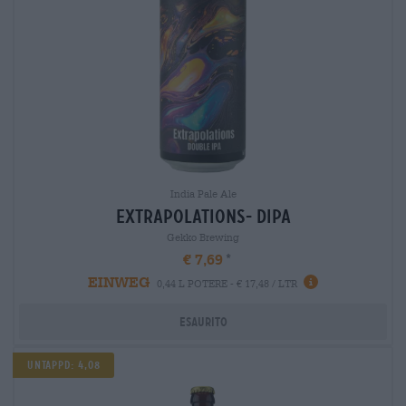
India Pale Ale
extrapolations- dipa
Gekko Brewing
€ 7,69
EINWEG
0,44 L POTERE - € 17,48 / LTR
Esaurito
Untappd: 4,08