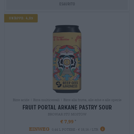
Esaurito
Untappd: 4,09
Birre acide | Birra multicereali | Birre alla frutta, alle erbe e alle spezie
fruit portal arkane pastry sour
BROWAR STU MOSTÓW
€ 7,99
EINWEG
0,44 L POTERE - € 18,16 / LTR