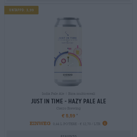
UNTAPPD: 3,99
India Pale Ale | Birra multicereali
just in time - hazy pale ale
Cierzo Brewing
€ 5,59
EINWEG
0,44 L POTERE - € 12,70 / LTR
Esaurito