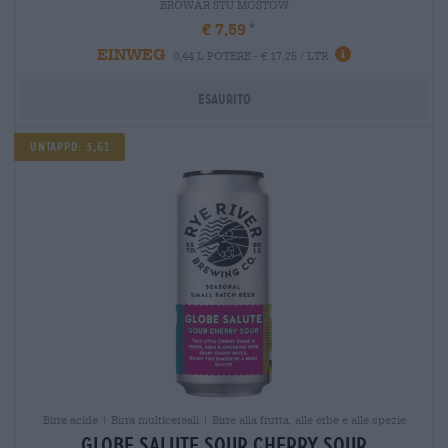
BROWAR STU MOSTÓW
€ 7,59
EINWEG
0,44 L POTERE - € 17,25 / LTR
Esaurito
UNTAPPD: 3,61
Birre acide | Birra multicereali | Birre alla frutta, alle erbe e alle spezie
globe salute sour cherry sour