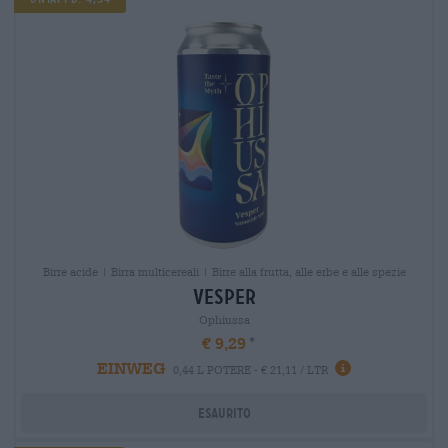
Birre acide | Birra multicereali | Birre alla frutta, alle erbe e alle spezie
vesper
Ophiussa
€ 9,29
EINWEG
0,44 L POTERE - € 21,11 / LTR
Esaurito