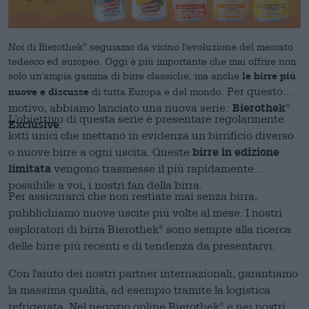
Noi di Bierothek
seguiamo da vicino l'evoluzione del mercato
®
tedesco ed europeo. Oggi è più importante che mai offrire non
solo un'ampia gamma di birre classiche, ma anche
le birre più
Per questo
nuove e discusse
di tutta Europa e del mondo.
Bierothek
motivo, abbiamo lanciato una nuova serie:
®
L'obiettivo di questa serie è presentare regolarmente
Exclusive
.
lotti unici che mettano in evidenza un birrificio diverso
birre in edizione
o nuove birre a ogni uscita. Queste
limitata
vengono trasmesse il più rapidamente
possibile a voi, i nostri fan della birra.
Per assicurarci che non restiate mai senza birra,
pubblichiamo nuove uscite più volte al mese. I nostri
esploratori di birra Bierothek
sono sempre alla ricerca
®
delle birre più recenti e di tendenza da presentarvi.
Con l'aiuto dei nostri partner internazionali, garantiamo
la massima qualità, ad esempio tramite la logistica
refrigerata. Nel negozio online Bierothek
e nei nostri
®