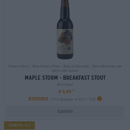
Porter e Stout | Birra Scura e Nera | Birra multicereali | Birre alla frutta, alle
erbe e alle spezie
maple storm - breakfast stout
Blue Coast
€ 6,69
EINWEG
0,33 L Bottiglia - € 20,27 / LTR
Esaurito
UNTAPPD: 4,3