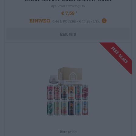
Rye River Brewing Co.
€ 7,59
EINWEG
0,44 L POTERE - € 17,25 / LTR
Esaurito
FREE GLASS
Birre acide