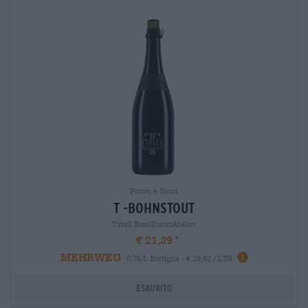
Porter e Stout
t -bohnstout
Tyrell BrauKunstAtelier
€ 21,39
MEHRWEG
0,75 L Bottiglia - € 28,52 / LTR
Esaurito