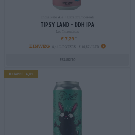
India Pale Ale | Birra multicereali
tipsy land - ddh ipa
Les Intenables
€ 7,29
EINWEG
0,44 L POTERE - € 16,57 / LTR
Esaurito
UNTAPPD: 4,09