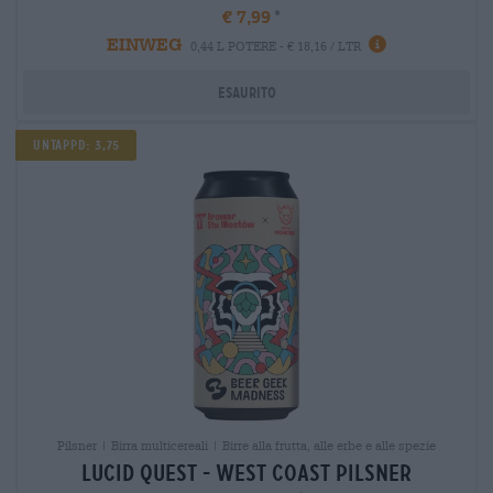
€ 7,99
EINWEG
0,44 L POTERE - € 18,16 / LTR
Esaurito
Untappd: 3,75
Pilsner | Birra multicereali | Birre alla frutta, alle erbe e alle spezie
lucid quest - west coast pilsner