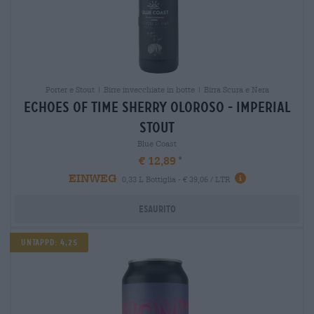
Porter e Stout | Birre invecchiate in botte | Birra Scura e Nera
echoes of time sherry oloroso - imperial
stout
Blue Coast
€ 12,89
EINWEG
0,33 L Bottiglia - € 39,06 / LTR
Esaurito
Untappd: 4,25