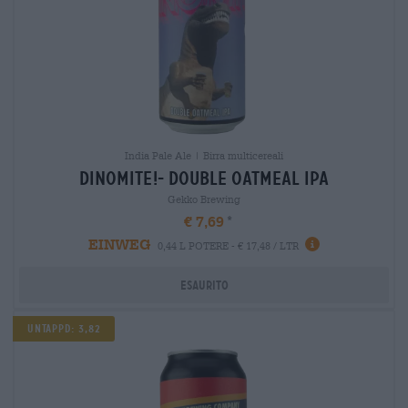
India Pale Ale | Birra multicereali
dinomite!- double oatmeal ipa
Gekko Brewing
€ 7,69
EINWEG
0,44 L POTERE - € 17,48 / LTR
Esaurito
Untappd: 3,82