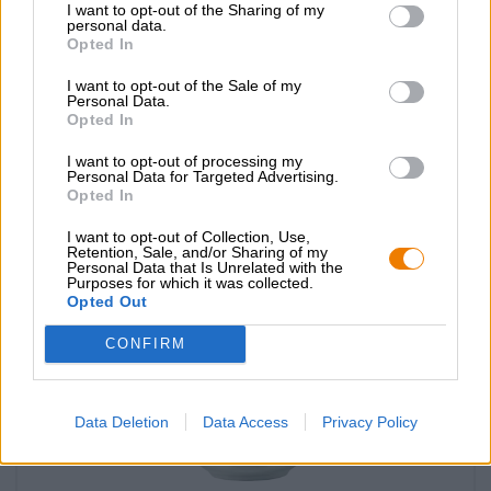
I want to opt-out of the Sharing of my
marvellous liquids gift box
personal data.
Opted In
Vault City
€ 39,19
€ 44,29
I want to opt-out of the Sale of my
Personal Data.
EINWEG
1 St. - € 39,19 / St.
Opted In
Esaurito
I want to opt-out of processing my
Personal Data for Targeted Advertising.
Opted In
UNTAPPD: 4,04
I want to opt-out of Collection, Use,
Retention, Sale, and/or Sharing of my
Personal Data that Is Unrelated with the
Purposes for which it was collected.
Opted Out
CONFIRM
Data Deletion
Data Access
Privacy Policy