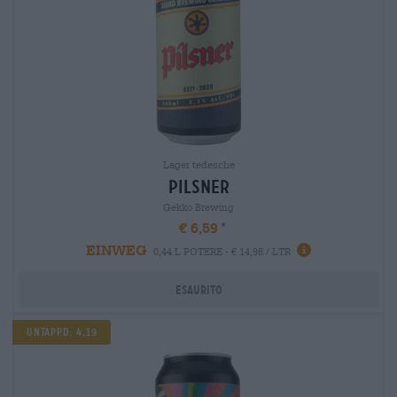
Lager tedesche
pilsner
Gekko Brewing
€ 6,59
EINWEG
0,44 L POTERE - € 14,98 / LTR
Esaurito
Untappd: 4,19