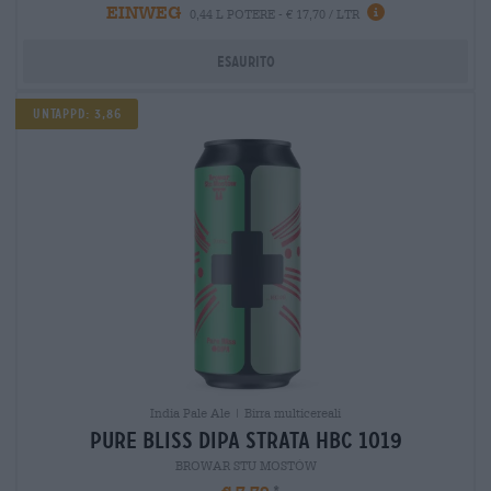
EINWEG
0,44 L POTERE - € 17,70 / LTR
Esaurito
Untappd: 3,86
India Pale Ale | Birra multicereali
pure bliss dipa strata hbc 1019
BROWAR STU MOSTÓW