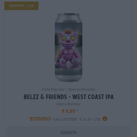
UNTAPPD: 3,98
India Pale Ale | Birra multicereali
belzz & friends - west coast ipa
Cierzo Brewing
€ 6,69
EINWEG
0,44 L POTERE - € 15,20 / LTR
Esaurito