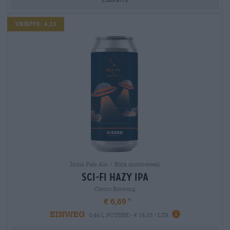
UNTAPPD: 4,13
India Pale Ale | Birra multicereali
sci-fi hazy ipa
Cierzo Brewing
€ 6,69
EINWEG
0,44 L POTERE - € 15,20 / LTR