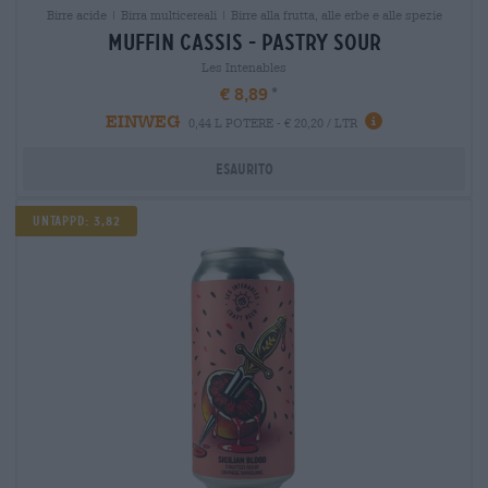
Birre acide | Birra multicereali | Birre alla frutta, alle erbe e alle spezie
muffin cassis - pastry sour
Les Intenables
€ 8,89
EINWEG
0,44 L POTERE - € 20,20 / LTR
Esaurito
UNTAPPD: 3,82