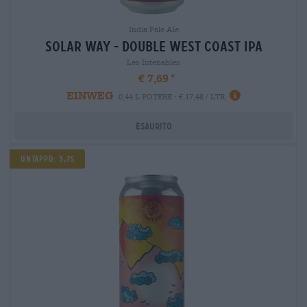
India Pale Ale
solar way - double west coast ipa
Les Intenables
€ 7,69
EINWEG
0,44 L POTERE - € 17,48 / LTR
Esaurito
UNTAPPD: 3,75