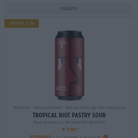
Esaurito
Untappd: 4,08
Birre acide | Birra multicereali | Birre alla frutta, alle erbe e alle spezie
tropical riot pastry sour
Ārpus Brewing Co., BROWAR STU MOSTÓW
€ 7,99
EINWEG
0,44 L POTERE - € 18,16 / LTR