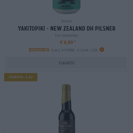
Pilsner
yakitopiki - new zealand dh pilsner
Les Intenables
€ 6,59
EINWEG
0,44 L POTERE - € 14,98 / LTR
Esaurito
Untappd: 4,49