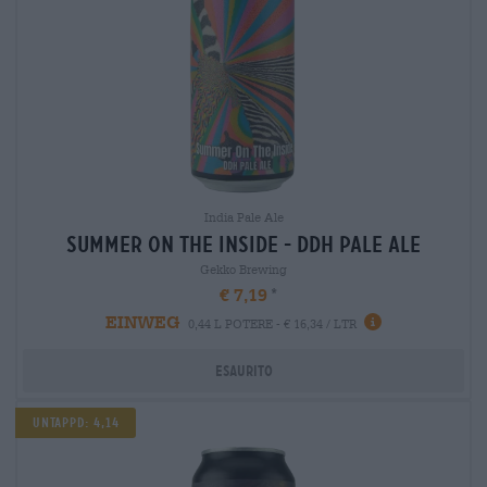
India Pale Ale
summer on the inside - ddh pale ale
Gekko Brewing
€ 7,19
EINWEG
0,44 L POTERE - € 16,34 / LTR
Esaurito
Untappd: 4,14