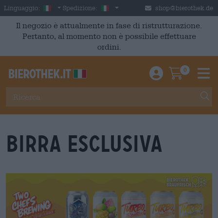
Skip to main content
Italian
Italia
Linguaggio:
Spedizione:
shop@bierothek.de
Il negozio è attualmente in fase di ristrutturazione.
Pertanto, al momento non è possibile effettuare
ordini.
0
Einloggen / An
Warenkor
M
Birra Esclusiva