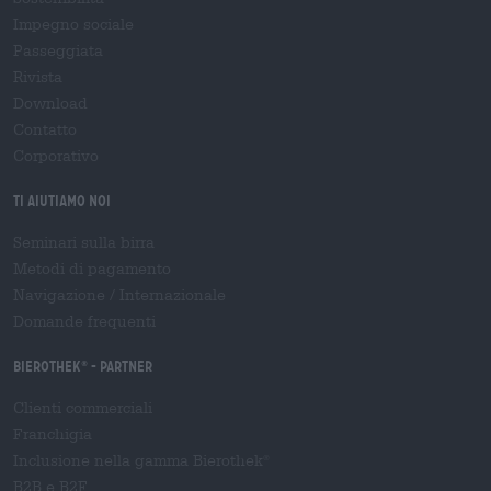
Impegno sociale
Passeggiata
Rivista
Download
Contatto
Corporativo
Ti aiutiamo noi
Seminari sulla birra
Metodi di pagamento
Navigazione
/
Internazionale
Domande frequenti
Bierothek
- Partner
®
Clienti commerciali
Franchigia
Inclusione nella gamma Bierothek
®
B2B e B2F