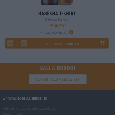
Habesha T-Shirt
Habesha Brewery
€ 20,59
-
1 St. - € 20,59 / St.
Aggiungi al carrello
decrease quantity
increase quantity
Sali a bordo!
'Iscriviti alla newsletter'
A proposito della Bierothek
Offerte di lavoro alla Bierothek
®
Sostenibilità