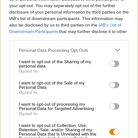
birrificio e dà una buona idea di ciò che i birrai possono
your opt-out. You may separately opt-out of the further
fare e amare. Con la birra snack, la birra leggera, la birra
disclosure of your personal information by third parties on the
di frumento e la birra shandy, hai una birra per tutti i
IAB’s list of downstream participants. This information may
gusti. Come piccolo regalo c'è anche il bellissimo
also be disclosed by us to third parties on the
IAB’s List of
apribottiglie del birrificio con manico in legno.
Downstream Participants
that may further disclose it to other
third parties.
Personal Data Processing Opt Outs
I want to opt-out of the Sharing of my
personal data.
CONSULENZA GRATUITA SULLA BIRRA
Opted In
Hai domande su questa birra? Siamo qui per te.
shop@bierothek.de
I want to opt-out of the Sale of my
Personal Data.
Opted In
commercianti o ristoratori
I want to opt-out of processing my
Du willst größere Mengen günstiger einkaufen?
Personal Data for Targeted Advertising.
Opted In
grosshandel@bierothek.de
I want to opt-out of Collection, Use,
Retention, Sale, and/or Sharing of my
Personal Data that Is Unrelated with the