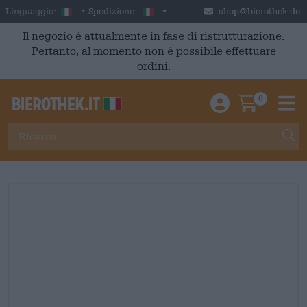
Skip to main content
Italian
Italia
Linguaggio:
Spedizione:
shop@bierothek.de
Il negozio è attualmente in fase di ristrutturazione.
Pertanto, al momento non è possibile effettuare
ordini.
0
Einloggen / An
Warenkor
M