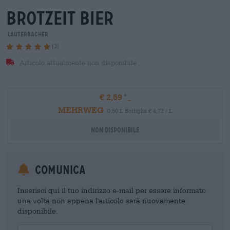
brotzeit bier
Lauterbacher
(3)
Articolo attualmente non disponibile
€ 2,59
MEHRWEG
0,50 L Bottiglia € 4,72 / L
Non disponibile
Comunica
Inserisci qui il tuo indirizzo e-mail per essere informato
una volta non appena l'articolo sarà nuovamente
disponibile.
Your Email