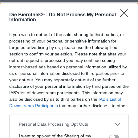
Questo abbondante spuntino fa parte del patrimonio
Die Bierothek® -
Do Not Process My Personal
culturale della Baviera tanto quanto i magnifici centri
Information
storici, le venerabili cupole e cattedrali, il cielo azzurro
brillante e la travolgente musica degli ottoni. Un vero
spuntino comprende oltre al pane fresco cotto nel forno a
If you wish to opt-out of the sale, sharing to third parties, or
legna con la crosta croccante, del buon burro, del
processing of your personal or sensitive information for
formaggio abbondante, degli affettati o della salsiccia di
targeted advertising by us, please use the below opt-out
fegato, Ziebeleskäs fatti in casa, un buon prosciutto,
section to confirm your selection. Please note that after your
qualche sottaceto e magari un po' di erba cipollina o un
opt-out request is processed you may continue seeing
formaggio con musica. Per inciso, quest'ultimo non è un
interest-based ads based on personal information utilized by
formaggio con accompagnamento musicale, ma piuttosto
us or personal information disclosed to third parties prior to
un formaggio marinato nell'aceto, solitamente Limburger o
your opt-out. You may separately opt-out of the further
formaggio fatto a mano, con cipolle crude e cumino.
disclosure of your personal information by third parties on the
IAB’s list of downstream participants. This information may
Tuttavia, ciò che è molto più importante del formaggio e
also be disclosed by us to third parties on the
IAB’s List of
della musica è la birra!
Downstream Participants
that may further disclose it to other
Nessuno spuntino è perfetto senza birra. Affinché questo
third parties.
non vi succeda, abbiamo una birra pensata
appositamente per gli spuntini: la birra Brotzeit di
Personal Data Processing Opt Outs
Lauterbacher è una classica birra chiara dal carattere
I want to opt-out of the Sharing of my
beverino, semplice e veramente bavarese.