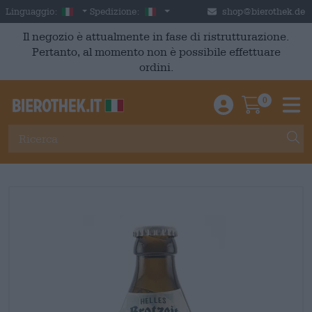
Skip to main content
Italian
Italia
Linguaggio:
Spedizione:
shop@bierothek.de
Il negozio è attualmente in fase di ristrutturazione.
Pertanto, al momento non è possibile effettuare
ordini.
0
Einloggen / An
Warenkor
M