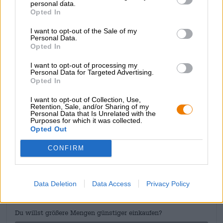
personal data.
Opted In
La specialità Lauterbacher si presenta nel bicchiere in un
colore oro cristallino e lucente ed è ornata da
I want to opt-out of the Sale of my
un'imponente corona di schiuma bianca. La birra
Personal Data.
tradizionale profuma di grano maturato al sole, erba
Opted In
appena falciata e fiori estivi. L'assaggio iniziale rivela un
I want to opt-out of processing my
corpo corposo con l'aroma della crosta di pane, che si
Personal Data for Targeted Advertising.
unisce al malto, ai fiori di luppolo e alle delicate note
Opted In
agrumate al palato. La birra Brotzeit è una prelibatezza
delicatamente equilibrata che non può mancare al vostro
I want to opt-out of Collection, Use,
prossimo spuntino!
Retention, Sale, and/or Sharing of my
Personal Data that Is Unrelated with the
Purposes for which it was collected.
Opted Out
CONSULENZA GRATUITA SULLA BIRRA
CONFIRM
Hai domande su questa birra? Siamo qui per te.
shop@bierothek.de
Data Deletion
Data Access
Privacy Policy
commercianti o ristoratori
Du willst größere Mengen günstiger einkaufen?