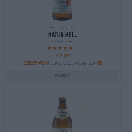
Bavarese pallido
natur hell
Lauterbacher
(4)
100%
€ 2,59
MEHRWEG
0,50 L Bottiglia - € 5,18 / LTR
Esaurito