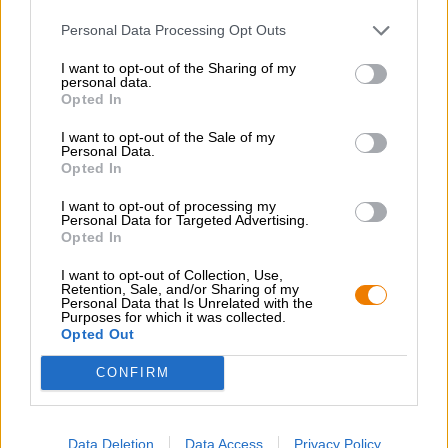
Altri stili
Personal Data Processing Opt Outs
natur Ciclista
Lauterbacher
I want to opt-out of the Sharing of my
personal data.
(1)
100%
Opted In
€ 2,29
MEHRWEG
I want to opt-out of the Sale of my
0,50 L Bottiglia - € 4,58 / LTR
Personal Data.
Opted In
Esaurito
I want to opt-out of processing my
Personal Data for Targeted Advertising.
Opted In
I want to opt-out of Collection, Use,
Retention, Sale, and/or Sharing of my
Personal Data that Is Unrelated with the
Purposes for which it was collected.
Opted Out
CONFIRM
Data Deletion
Data Access
Privacy Policy