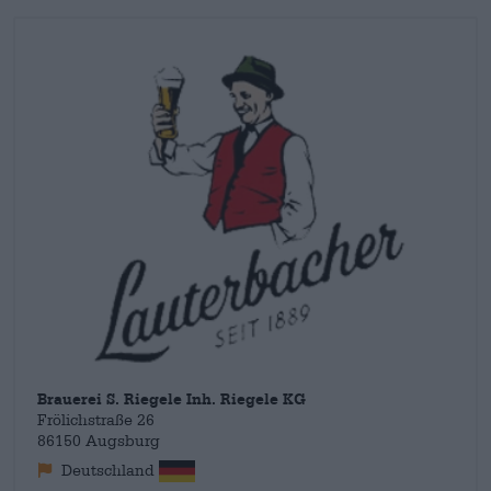
Dengler. L'ospite abituale del pub non lontano dalla birreria
era noto per la sua lingua raffinata e la sua qualità. I bavaresi
avevano anche la reputazione di essere grandi lavoratori, con i
piedi per terra e vicini alla natura: tutto ciò che dovrebbe
essere una buona birra. Il Lauterbacher Landmann è stato
nominato custode della qualità e del gusto e la sua memoria
assicura ancora oggi che le birre Lauterbacher siano bavaresi,
naturali e con i piedi per terra.
Brauerei S. Riegele Inh. Riegele KG
Frölichstraße 26
86150 Augsburg
Deutschland