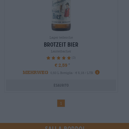
Lager tedesche
brotzeit bier
Lauterbacher
(3)
100%
€ 2,59
MEHRWEG
0,50 L Bottiglia - € 5,18 / LTR
Esaurito
1
Sali a bordo!