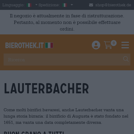
Skip to main content
Italian
Italia
Linguaggio:
Spedizione:
shop@bierothek.de
Il negozio è attualmente in fase di ristrutturazione.
Pertanto, al momento non è possibile effettuare
ordini.
0
Einloggen / An
Warenkor
M
Lauterbacher
Come molti birrifici bavaresi, anche Lauterbacher vanta una
lunga storia birraria: il birrificio di Augusta è stato fondato nel
1651, ma vanta una data completamente diversa.