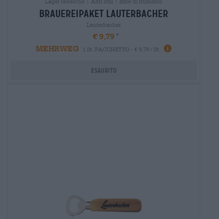
Lager tedesche | Altri stili | Birre di frumento
brauereipaket lauterbacher
Lauterbacher
€ 9,79
MEHRWEG
1 St. PACCHETTO - € 9,79 / St.
Esaurito