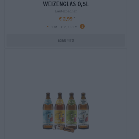
weizenglas 0,5l
Lauterbacher
€ 2,99
-
1 St. - € 2,99 / St.
Esaurito