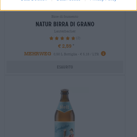
Birre di frumento
natur Birra di grano
Lauterbacher
(2)
100%
€ 2,59
MEHRWEG
0,50 L Bottiglia - € 5,18 / LTR
Esaurito