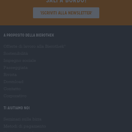
'Iscriviti alla newsletter'
A proposito della Bierothek
Offerte di lavoro alla Bierothek
®
Sostenibilità
Impegno sociale
Passeggiata
Rivista
Download
Contatto
Corporativo
Ti aiutiamo noi
Seminari sulla birra
Metodi di pagamento