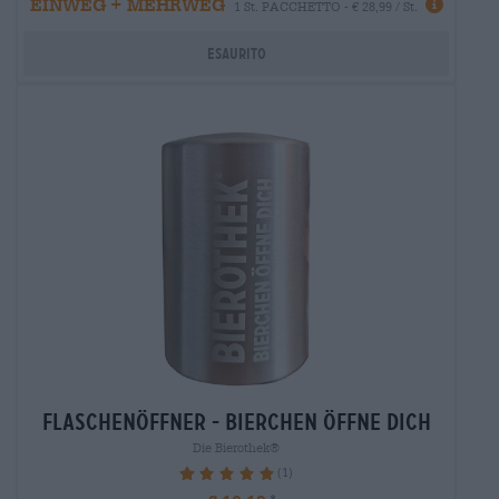
EINWEG + MEHRWEG
1 St. PACCHETTO - € 28,99 / St.
Esaurito
flaschenöffner - bierchen öffne dich
Die Bierothek®
(1)
100%