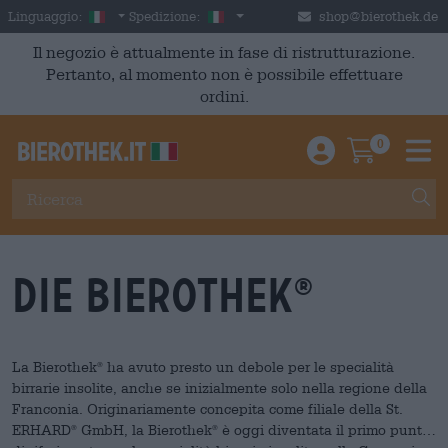
Skip to main content
Italian
Italia
Linguaggio:
Spedizione:
shop@bierothek.de
Il negozio è attualmente in fase di ristrutturazione.
Pertanto, al momento non è possibile effettuare
ordini.
0
Einloggen / An
Warenkor
M
Die Bierothek
®
La Bierothek
ha avuto presto un debole per le specialità
®
birrarie insolite, anche se inizialmente solo nella regione della
Franconia. Originariamente concepita come filiale della St.
ERHARD
GmbH, la Bierothek
è oggi diventata il primo punto
®
®