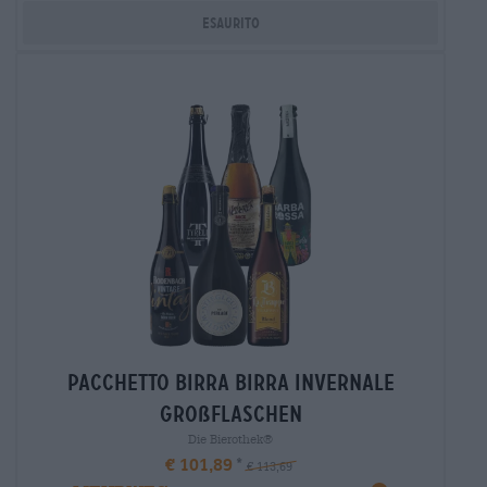
Esaurito
Pacchetto birra Birra invernale
großflaschen
Die Bierothek®
€ 101,89
€ 113,69