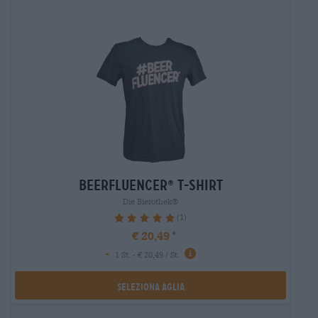
beerfluencer
t-shirt
®
Die Bierothek®
(1)
100%
€ 20,49
-
1 St. - € 20,49 / St.
Seleziona Aglia