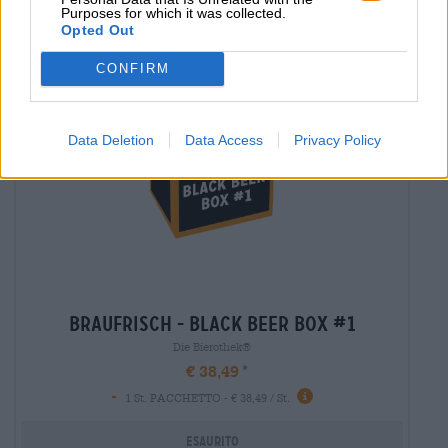
Purposes for which it was collected.
Opted Out
Braufrisch
CONFIRM
Data Deletion
Data Access
Privacy Policy
braufrisch - black beer box #1
Die Bierothek®
€ 38,49
-
1 St. PACCHETTO - € 38,49 / St.
Esaurito