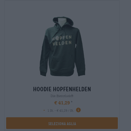
hoodie hopfenhelden
Die Bierothek®
€ 41,29
-
1 St. - € 41,29 / St.
Seleziona Aglia