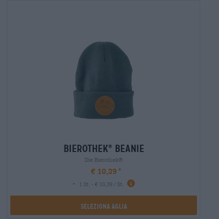
bierothek
beanie
®
Die Bierothek®
€ 10,39
-
1 St. - € 10,39 / St.
Seleziona Aglia