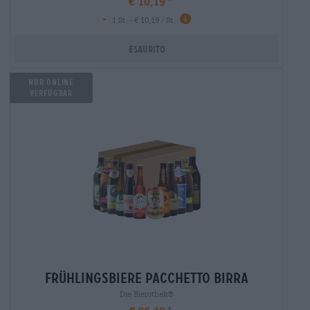
€ 10,19
-
1 St. - € 10,19 / St.
Esaurito
Nur Online
verfügbar
frühlingsbiere Pacchetto birra
Die Bierothek®