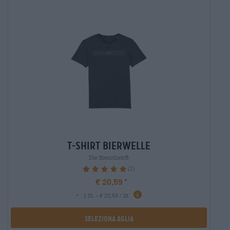
t-shirt bierwelle
Die Bierothek®
(2)
100%
€ 20,59
-
1 St. - € 20,59 / St.
Seleziona Aglia