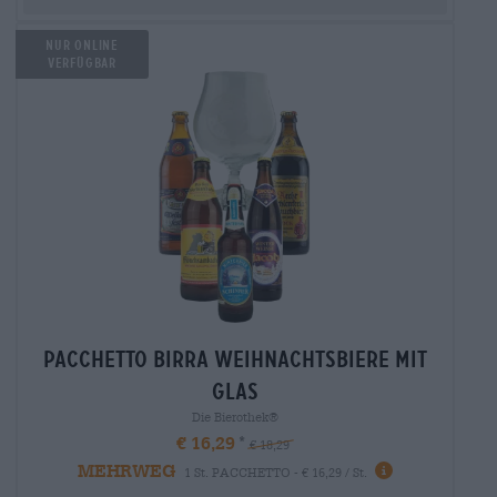
NUR ONLINE
VERFÜGBAR
Pacchetto birra weihnachtsbiere mit
glas
Die Bierothek®
€ 16,29
€ 18,29
MEHRWEG
1 St. PACCHETTO - € 16,29 / St.