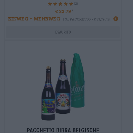
(2)
100%
€ 33,79
EINWEG + MEHRWEG
1 St. PACCHETTO - € 33,79 / St.
Esaurito
Pacchetto birra belgische