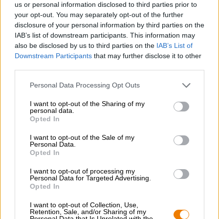
us or personal information disclosed to third parties prior to
Braufrisch
your opt-out. You may separately opt-out of the further
disclosure of your personal information by third parties on the
IAB’s list of downstream participants. This information may
also be disclosed by us to third parties on the
IAB’s List of
Downstream Participants
that may further disclose it to other
third parties.
Personal Data Processing Opt Outs
I want to opt-out of the Sharing of my
personal data.
Opted In
I want to opt-out of the Sale of my
Personal Data.
braufrisch - black beer box #2
Opted In
Die Bierothek®
(1)
100%
I want to opt-out of processing my
Personal Data for Targeted Advertising.
€ 66,99
Opted In
-
1 St. PACCHETTO - € 66,99 / St.
I want to opt-out of Collection, Use,
Retention, Sale, and/or Sharing of my
Esaurito
Personal Data that Is Unrelated with the