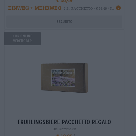
€ 36,49
EINWEG + MEHRWEG
1 St. PACCHETTO - € 36,49 / St.
Esaurito
Nur Online
Verfügbar
frühlingsbiere Pacchetto regalo
Die Bierothek®
€ 18,39