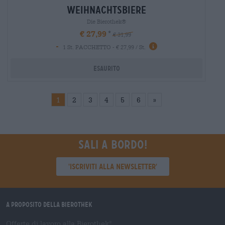
weihnachtsbiere
Die Bierothek®
€ 27,99
€ 31,99
-
1 St. PACCHETTO - € 27,99 / St.
Esaurito
1
2
3
4
5
6
»
Sali a bordo!
'Iscriviti alla newsletter'
A proposito della Bierothek
Offerte di lavoro alla Bierothek
®