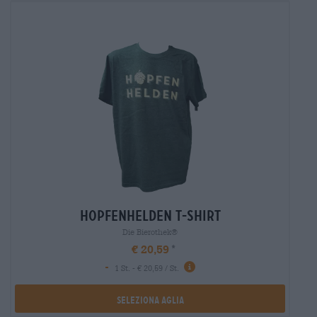
hopfenhelden t-shirt
Die Bierothek®
€ 20,59
-
1 St. - € 20,59 / St.
Seleziona Aglia