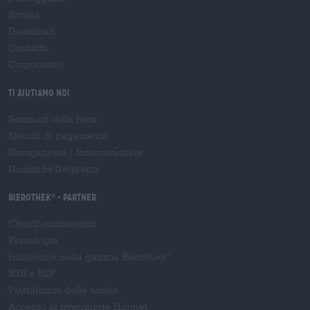
Rivista
Download
Contatto
Corporativo
Ti aiutiamo noi
Seminari sulla birra
Metodi di pagamento
Navigazione
/
Internazionale
Domande frequenti
Bierothek
- Partner
®
Clienti commerciali
Franchigia
Inclusione nella gamma Bierothek
®
B2B e B2F
Piattaforma delle accise
Accesso al rivenditore Hopnet