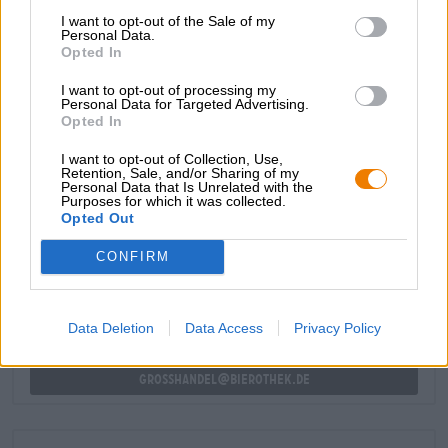
dolcezza estiva, acidità fruttata e un tocco di piccantezza
I want to opt-out of the Sale of my
ardente. Tre diversi malti conferiscono alla birra la sua
Personal Data.
Opted In
consistenza morbida e vellutata, mentre il luppolo rimane
discretamente in secondo piano e contribuisce solo con
I want to opt-out of processing my
un’elegante amarezza.
Personal Data for Targeted Advertising.
Opted In
I want to opt-out of Collection, Use,
Retention, Sale, and/or Sharing of my
Personal Data that Is Unrelated with the
Purposes for which it was collected.
CONSULENZA GRATUITA SULLA BIRRA
Opted Out
Hai domande su questa birra? Siamo qui per te.
shop@bierothek.de
CONFIRM
commercianti o ristoratori
Data Deletion
Data Access
Privacy Policy
Du willst größere Mengen günstiger einkaufen?
grosshandel@bierothek.de