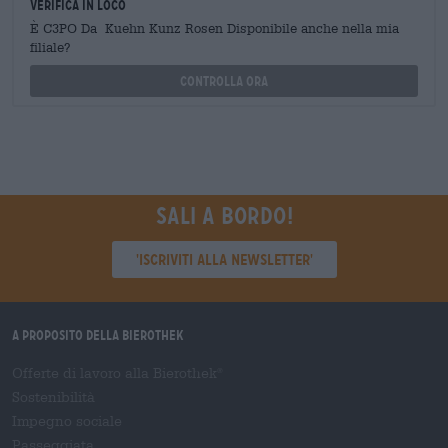
Verifica in loco
È C3PO Da Kuehn Kunz Rosen Disponibile anche nella mia
filiale?
Controlla ora
Sali a bordo!
'Iscriviti alla newsletter'
A proposito della Bierothek
Offerte di lavoro alla Bierothek
®
Sostenibilità
Impegno sociale
Passeggiata