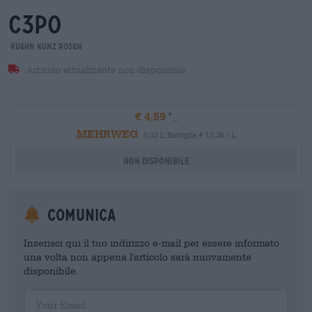
c3po
Kuehn Kunz Rosen
Articolo attualmente non disponibile
€ 4,59
MEHRWEG
0,33 L Bottiglia € 13,36 / L
Non disponibile
Comunica
Inserisci qui il tuo indirizzo e-mail per essere informato
una volta non appena l'articolo sarà nuovamente
disponibile.
Your Email