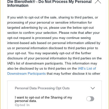
Die Bierothek® -
Do Not Process My Personal
C3PO è un termine che gli appassionati di fantascienza
Information
associano immediatamente a un androide. Il robot dalle
sembianze umane vestito d’oro parla praticamente ogni
lingua esistente nella nostra e in tutte le altre galassie e
If you wish to opt-out of the sale, sharing to third parties, or
vanta un’etichetta impeccabile. Nella serie
processing of your personal or sensitive information for
cinematografica più epica del genere, era il fedele
targeted advertising by us, please use the below opt-out
compagno di uno dei personaggi chiave.
section to confirm your selection. Please note that after your
opt-out request is processed you may continue seeing
Anche il team del birrificio Kuehn Kunz Rosen è un
interest-based ads based on personal information utilized by
appassionato di avventure intergalattiche. Quando hanno
us or personal information disclosed to third parties prior to
progettato una porter con ciliegie, cioccolato e
your opt-out. You may separately opt-out of the further
peperoncino, hanno notato un piccolo gioco di parole: se
disclosure of your personal information by third parties on the
traduci gli ingredienti speciali della birra in inglese,
IAB’s list of downstream participants. This information may
ottieni un’allitterazione con le tre parole ciliegia,
also be disclosed by us to third parties on the
IAB’s List of
cioccolato e peperoncino - combinate con lo stile della
Downstream Participants
that may further disclose it to other
birra, ciò fa tre C e un portiere, che può essere abbreviato
third parties.
in “PO”. Per farla breve: C3PO di Kühn Kunz Rosen non
ha nulla a che fare con gli androidi. Il piccolo robot
Personal Data Processing Opt Outs
sull’etichetta e il titolo rivelano ancora i geek dietro i
bollitori.
I want to opt-out of the Sharing of my
personal data.
La birra spaziale è una sinfonia color caffè di forti aromi
Opted In
tostati, cioccolato delicatamente sciolto, cacao fine,