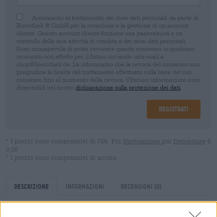
Acconsento al trattamento dei miei dati personali da parte di
Bierothek ® GmbH per la creazione e la gestione di un account
cliente. Questo account cliente fornisce una panoramica e un
controllo delle mie attività di vendita e dei miei dati personali.
Sono consapevole di poter revocare questo consenso in qualsiasi
momento con effetto per il futuro inviando un'e-mail a
shop@bierothek.de. La informiamo che la revoca del consenso non
pregiudica la liceità del trattamento effettuato sulla base del suo
consenso fino al momento della revoca. Ulteriori informazioni sono
disponibili nel nostro
dichiarazione sulla protezione dei dati
Registrati
* I prezzi sono comprensivi di IVA. Più
Navigazione
più
Depositare
€
0,08
* I prezzi sono comprensivi di accisa
Descrizione
Informazioni
Recensioni
(0)