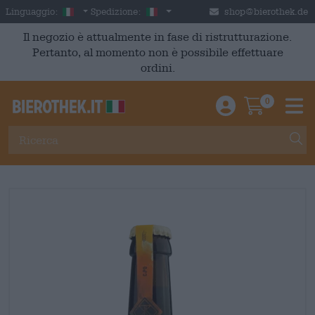
Skip to main content
Italian
Italia
Linguaggio:
Spedizione:
shop@bierothek.de
Il negozio è attualmente in fase di ristrutturazione.
Pertanto, al momento non è possibile effettuare
ordini.
0
Einloggen / An
Warenkor
M