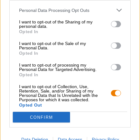
leggermente floreale. La Chimay 150 colpisce per il suo
Personal Data Processing Opt Outs
gusto equilibrato e i tanti aromi pregiati, che vanno dalle
note fruttate a quelle speziate. Una sottile amarezza del
I want to opt-out of the Sharing of my
luppolo accompagna la frutta secca dolce e le erbe
personal data.
pregiate. L’interazione tra la dolcezza fruttata e la
Opted In
piccantezza pepata delle spezie utilizzate rendono la
Chimay 150 un piacere davvero speciale. La
I want to opt-out of the Sale of my
combinazione delle due varietà di luppolo Saar e
Personal Data.
Opted In
Hallertau Mittel Früh completa perfettamente il gusto. Il
finale leggermente amaro e piccante completa
I want to opt-out of processing my
perfettamente la dolcezza del frutto. Anche il coriandolo e
Personal Data for Targeted Advertising.
il cardamomo completano il gusto piccante.
Opted In
La Chimay 150 è il risultato dell’esperienza birraria di
I want to opt-out of Collection, Use,
diverse generazioni di birrai che perseguono questa
Retention, Sale, and/or Sharing of my
Personal Data that Is Unrelated with the
tradizione birraria nell’Abbazia di Scourmont da oltre 150
Purposes for which it was collected.
anni. Questa cura la rende una Strong Ale belga
Opted Out
meravigliosamente autentica.
CONFIRM
Data Deletion
Data Access
Privacy Policy