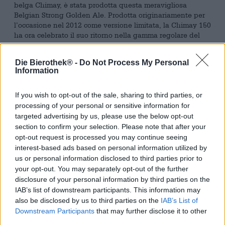
belga Chimay, è stata prodotta questa meravigliosa
Belgian Strong Golden Ale. Prodotta originariamente per
l’occasione nel 2012 come versione limitata, la Chimay 150
ha ora celebrato il suo ritorno nella gamma regolare del
birrificio nel 2021.
Die Bierothek® -
Do Not Process My Personal
La birra trappista belga, famosa in tutto il mondo, è
Information
prodotta dai monaci del monastero Notre Dame de
Scourmont, nel comune di Chimay, dal 1862. Il tradizionale
processo di produzione della birra utilizzato dai monaci
If you wish to opt-out of the sale, sharing to third parties, or
all’interno del monastero e la rifermentazione in bottiglia
processing of your personal or sensitive information for
caratterizzano la birra trappista. A causa di questa
targeted advertising by us, please use the below opt-out
produzione speciale, solo undici birrifici in tutto il mondo
section to confirm your selection. Please note that after your
(a gennaio 2021) possono ora considerarsi birrifici
opt-out request is processed you may continue seeing
trappisti. Aggiungendo una piccola quantità di zucchero
interest-based ads based on personal information utilized by
di roccia, la Belgian Strong Golden Ale subisce una
us or personal information disclosed to third parties prior to
seconda fermentazione all’interno della bottiglia, creando
your opt-out. You may separately opt-out of the further
il gusto speciale della Chimay 150.
disclosure of your personal information by third parties on the
IAB’s list of downstream participants. This information may
La Chimay 150 scorre piacevolmente nel bicchiere con un
also be disclosed by us to third parties on the
IAB’s List of
colore dorato chiaro e colpisce per la sua stabile schiuma
Downstream Participants
that may further disclose it to other
bianca. Il profumo invitante di pregiata frutta secca sale al
naso attraverso la schiuma, così come una nota
third parties.