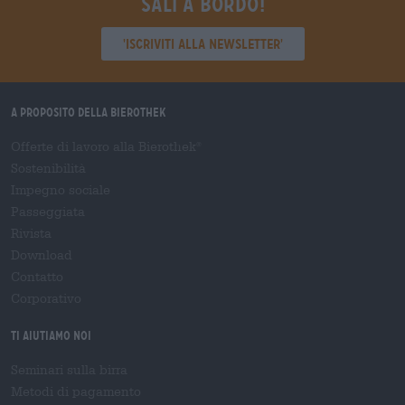
Sali a bordo!
'Iscriviti alla newsletter'
A proposito della Bierothek
Offerte di lavoro alla Bierothek
®
Sostenibilità
Impegno sociale
Passeggiata
Rivista
Download
Contatto
Corporativo
Ti aiutiamo noi
Seminari sulla birra
Metodi di pagamento