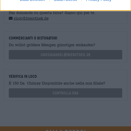
CONSULENZA GRATUITA SULLA BIRRA
Hai domande su questa birra? Siamo qui per te.
shop@bierothek.de
commercianti o ristoratori
Du willst größere Mengen günstiger einkaufen?
grosshandel@bierothek.de
Verifica in loco
È 150 Da Chimay Disponibile anche nella mia filiale?
Controlla ora