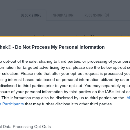
Descrizione
Informazioni
Recensioni
(0)
La migliore birra scura è in Irlanda. Almeno questo è ciò 
Lo stile classico della birra è il loro orgoglio e la loro g
thek® -
Do Not Process My Personal Information
ora un nuovo arrivato sfacciato sta entrando in scena e sf
birrificio BrewDog vuole detronizzare la birra irlandese 
attira l’attenzione con il suo profondo colore mogano, la
to opt-out of the sale, sharing to third parties, or processing of your per
complesso.
formation for targeted advertising by us, please use the below opt-out s
r selection. Please note that after your opt-out request is processed y
Utilizzando tecnologie di produzione della birra all’ava
eing interest-based ads based on personal information utilized by us or
birrificio vuole catapultare il classico nel 21° secolo. Un
disclosed to third parties prior to your opt-out. You may separately opt-
Crystal fortemente tostati conferiscono alla birra la sua 
losure of your personal information by third parties on the IAB’s list of
vellutata.
. This information may also be disclosed by us to third parties on the
IA
Black Heart scorre nel bicchiere in marrone caffè scuro 
Participants
that may further disclose it to other third parties.
schiuma avorio. Un lussuoso bouquet di chicchi di caffè 
riempie l’aria e ti invita a bere. L’esame gustativo rivel
cioccolato fondente, cacao caldo, espresso agrodolce e c
l Data Processing Opt Outs
sorprendentemente mite del 4,1% è abilmente integrata 