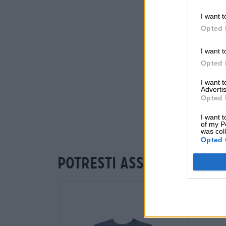
I want t
Opted 
I want t
Opted 
I want 
Advertis
Opted 
I want t
of my P
was col
Opted 
Potresti assaggiare an