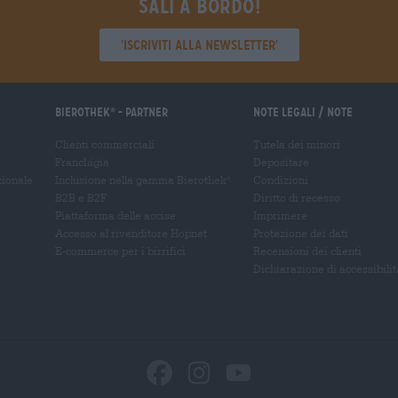
Sali a bordo!
'Iscriviti alla newsletter'
Bierothek
- Partner
Note legali / Note
®
Clienti commerciali
Tutela dei minori
Franchigia
Depositare
zionale
Inclusione nella gamma Bierothek
Condizioni
®
B2B e B2F
Diritto di recesso
Piattaforma delle accise
Imprimere
Accesso al rivenditore Hopnet
Protezione dei dati
E-commerce per i birrifici
Recensioni dei clienti
Dichiarazione di accessibilit