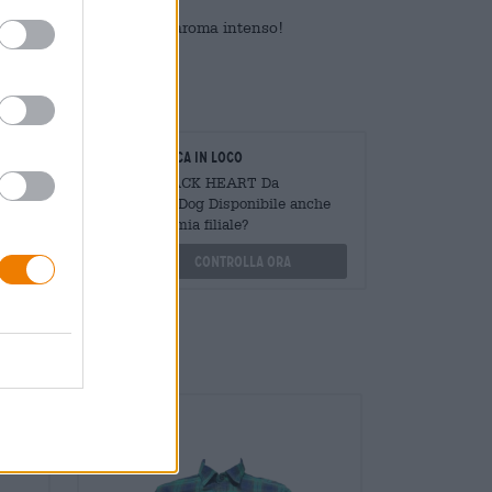
he rivaleggia con il suo aroma intenso!
oratori
Verifica in loco
Mengen
È BLACK HEART Da
?
BrewDog Disponibile anche
nella mia filiale?
othek.de
Controlla ora