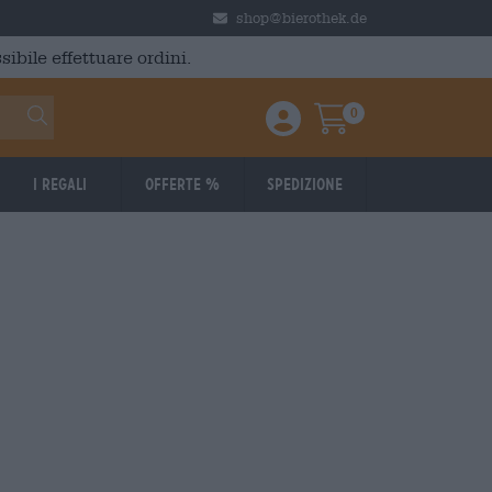
shop@bierothek.de
ibile effettuare ordini.
0
Einloggen / Anmelden
Warenkorb
I regali
Offerte %
Spedizione