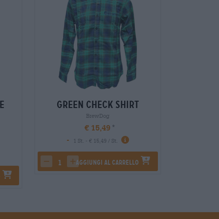
e
Green check Shirt
Cha
BrewDog
€ 15,49
-
-
1 St. - € 15,49 / St.
1 S
Aggiungi al carrello
A
decrease quantity
increase quantity
decrease 
in
o