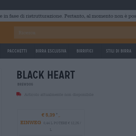
e in fase di ristrutturazione. Pertanto, al momento non è poss
Pacchetti
Birra Esclusiva
Birrifici
Stili di birra
black heart
BrewDog
Articolo attualmente non disponibile
€ 5,39
EINWEG
0,44 L POTERE € 12,25 /
L