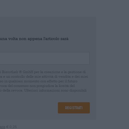
o una volta non appena l'articolo sarà
di Bierothek ® GmbH per la creazione e la gestione di
 e un controllo delle mie attività di vendita e dei miei
o in qualsiasi momento con effetto per il futuro
oca del consenso non pregiudica la liceità del
 della revoca. Ulteriori informazioni sono disponibili
Registrati
are
€ 0,25