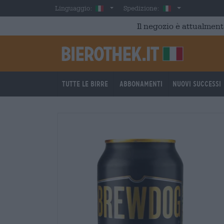
Skip to main content
Italian
Italia
Linguaggio:
Spedizione:
Il negozio è attualment
Tutte le birre
Abbonamenti
Nuovi successi