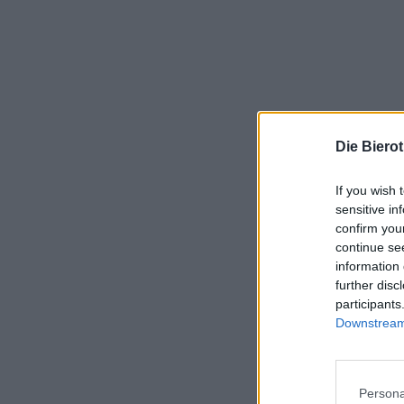
Die Biero
If you wish 
sensitive in
confirm you
continue se
information 
further disc
participants
Downstream 
Persona