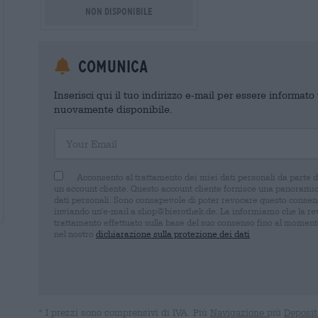
Non disponibile
Comunica
Inserisci qui il tuo indirizzo e-mail per essere informat
nuovamente disponibile.
Your Email
Acconsento al trattamento dei miei dati personali da parte 
un account cliente. Questo account cliente fornisce una panoramica
dati personali. Sono consapevole di poter revocare questo consens
inviando un'e-mail a shop@bierothek.de. La informiamo che la rev
trattamento effettuato sulla base del suo consenso fino al momento
nel nostro
dichiarazione sulla protezione dei dati
* I prezzi sono comprensivi di IVA. Più
Navigazione
più
Deposit