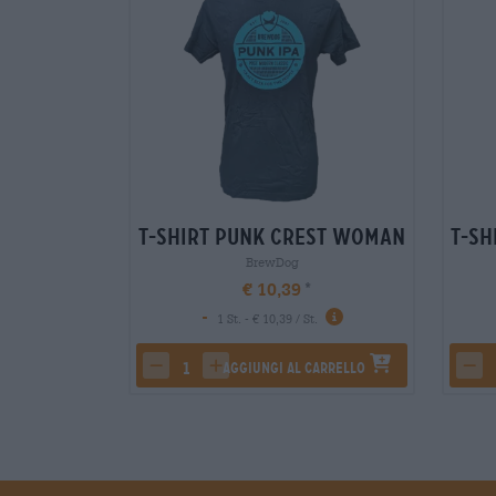
T-Shirt Punk Crest Woman
T-Sh
BrewDog
€ 10,39
-
1 St. - € 10,39 / St.
Aggiungi al carrello
decrease quantity
increase quantity
dec