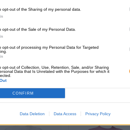
Guinness
& Co. possono scaldarsi, ecco una slim stout c
o opt-out of the Sharing of my personal data.
In
o opt-out of the Sale of my Personal Data.
In
CONSULENZA GRATUITA SULLA
commercianti o rist
to opt-out of processing my Personal Data for Targeted
BIRRA
Du willst größere 
ing.
günstiger einkaufen
Hai domande su questa birra?
In
Siamo qui per te.
grosshandel@bier
shop@bierothek.de
o opt-out of Collection, Use, Retention, Sale, and/or Sharing
ersonal Data that Is Unrelated with the Purposes for which it
lected.
Out
che quello
CONFIRM
Data Deletion
Data Access
Privacy Policy