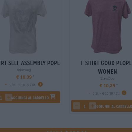
irt self assembly pope
T-Shirt good peopl
BrewDog
women
€ 10,39
BrewDog
-
€ 10,39
1 St. - € 10,39 / St.
-
1 St. - € 10,39 / St.
Aggiungi al carrello
rease quantity
increase quantity
Aggiungi al carrell
decrease quantity
increase quantity