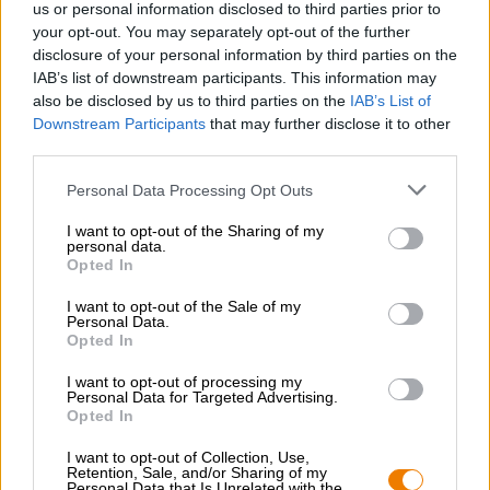
us or personal information disclosed to third parties prior to
your opt-out. You may separately opt-out of the further
L'opera della loro collaborazione sfocia nel bicchiere nella
disclosure of your personal information by third parties on the
tonalità più scura dell'arancio zucca ed è ornata da una
IAB’s list of downstream participants. This information may
corona di ariosa schiuma bianca. Un profumo speziato con
also be disclosed by us to third parties on the
IAB’s List of
sentori di caramello invoglia a bere. Questo rivela una
Downstream Participants
that may further disclose it to other
birra vellutata con calde note di zucca, che si combinano
third parties.
al palato con caramello mou, cannella, noce moscata e un
pizzico di anice per creare una seduzione autunnale.
Personal Data Processing Opt Outs
I want to opt-out of the Sharing of my
personal data.
CONSULENZA GRATUITA SULLA BIRRA
Opted In
Hai domande su questa birra? Siamo qui per te.
I want to opt-out of the Sale of my
shop@bierothek.de
Personal Data.
Opted In
commercianti o ristoratori
I want to opt-out of processing my
Personal Data for Targeted Advertising.
Du willst größere Mengen günstiger einkaufen?
Opted In
grosshandel@bierothek.de
I want to opt-out of Collection, Use,
Retention, Sale, and/or Sharing of my
Personal Data that Is Unrelated with the