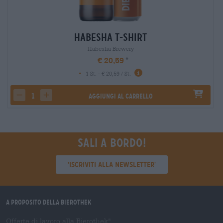
Habesha T-Shirt
Habesha Brewery
€ 20,59
-
1 St. - € 20,59 / St.
Aggiungi al carrello
decrease quantity
increase quantity
Sali a bordo!
'Iscriviti alla newsletter'
A proposito della Bierothek
Offerte di lavoro alla Bierothek
®