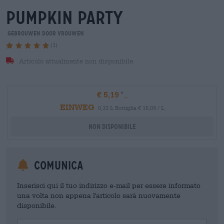
pumpkin party
Gebrouwen Door Vrouwen
(1)
Articolo attualmente non disponibile
€ 5,19
EINWEG
0,33 L Bottiglia € 15,09 / L
Non disponibile
Comunica
Inserisci qui il tuo indirizzo e-mail per essere informato
una volta non appena l'articolo sarà nuovamente
disponibile.
Your Email