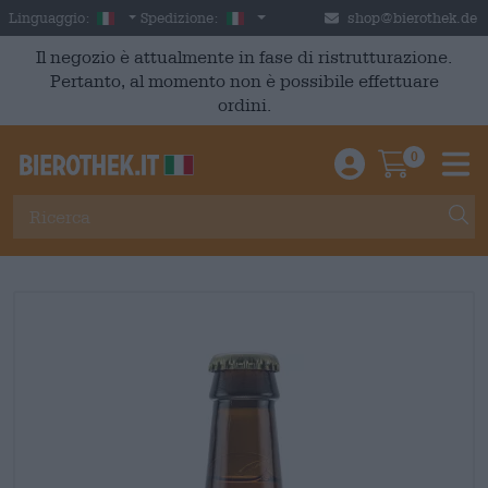
Skip to main content
Italian
Italia
Linguaggio:
Spedizione:
shop@bierothek.de
Il negozio è attualmente in fase di ristrutturazione.
Pertanto, al momento non è possibile effettuare
ordini.
0
Einloggen / An
Warenkor
M