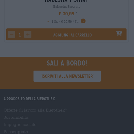
Habesha Brewery
€ 20,59
-
1 St. - € 20,59 / St.
Aggiungi al carrello
decrease quantity
increase quantity
Sali a bordo!
'Iscriviti alla newsletter'
A proposito della Bierothek
Offerte di lavoro alla Bierothek
®
Sostenibilità
Impegno sociale
Passeggiata