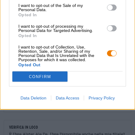
I want to opt-out of the Sale of my
- Carboidrati: 8,5 g, di cui zuccheri: 6,2 g
Personal Data.
Opted In
- Sale: 0,01 g
I want to opt-out of processing my
Personal Data for Targeted Advertising.
Opted In
I want to opt-out of Collection, Use,
Retention, Sale, and/or Sharing of my
CONSULENZA GRATUITA SULLA BIRRA
Personal Data that Is Unrelated with the
Purposes for which it was collected.
Hai domande su questa birra? Siamo qui per te.
Opted Out
shop@bierothek.de
CONFIRM
commercianti o ristoratori
Du willst größere Mengen günstiger einkaufen?
Data Deletion
Data Access
Privacy Policy
grosshandel@bierothek.de
Verifica in loco
È Uwe Alster Ale Da Uwe Disponibile anche nella mia filiale?