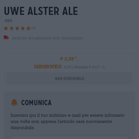
uwe alster ale
Uwe
(3)
Articolo attualmente non disponibile
€ 3,39
MEHRWEG
0,33 L Bottiglia € 10,27 / L
Non disponibile
Comunica
Inserisci qui il tuo indirizzo e-mail per essere informato
una volta non appena l'articolo sarà nuovamente
disponibile.
Your Email