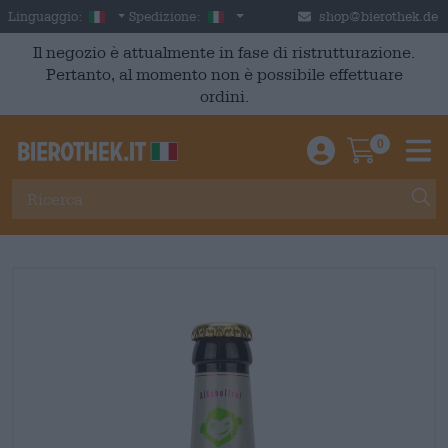
Skip to main content
Italian
Italia
Linguaggio:
Spedizione:
shop@bierothek.de
Il negozio è attualmente in fase di ristrutturazione.
Pertanto, al momento non è possibile effettuare
ordini.
0
Einloggen / An
Warenkor
M