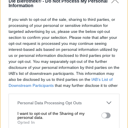
Die Bierothek® -
Do Not Process My Personal
birra naturalmente priva di alcol.
Information
L'Alster Ale analcolica di Uwe scorre nel bicchiere in un
If you wish to opt-out of the sale, sharing to third parties, or
tono ambrato naturalmente torbido e ha bellissimi riflessi
processing of your personal or sensitive information for
verde luppolo quando la luce lo colpisce. Dalla schiuma
targeted advertising by us, please use the below opt-out
fugace emergono profumi seducenti e freschi di luppolo
section to confirm your selection. Please note that after your
floreale e limone maturato al sole. La prima impressione
opt-out request is processed you may continue seeing
fruttata si riflette meravigliosamente nel gusto. La bevuta
interest-based ads based on personal information utilized by
iniziale rivela una meravigliosa freschezza agrumata,
accompagnata da una piacevole acidità fruttata. Una
us or personal information disclosed to third parties prior to
sottile amarezza sottolinea gli aromi di limone.
your opt-out. You may separately opt-out of the further
disclosure of your personal information by third parties on the
Estremamente riuscito!
IAB’s list of downstream participants. This information may
also be disclosed by us to third parties on the
IAB’s List of
Downstream Participants
that may further disclose it to other
third parties.
Contenuto nutrizionale per 100 ml
Personal Data Processing Opt Outs
- Valore calorico: 34 kcal / 142 kJ
I want to opt-out of the Sharing of my
- Grassi: <0,01 g, di cui acidi grassi saturi: <0,01 g
personal data.
Opted In
- Proteine: 0,3 g