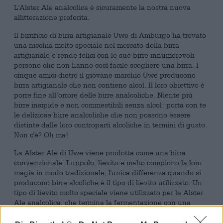
L'Alster Ale analcolica è sicuramente la nostra nuova
allitterazione preferita.
Il birrificio di birra artigianale Uwe di Amburgo ha trovato
una nicchia molto speciale nel mercato della birra
artigianale e rende felici con le sue birre innumerevoli
persone che non hanno così facile scegliere una birra. I
cinque amici dietro il giovane marchio Uwe producono
birra artigianale che non contiene alcol. Il loro obiettivo è
porre fine all’orrore delle birre analcoliche. Niente più
birre insipide e non commestibili senza alcol: porta con te
le deliziose birre analcoliche che non possono essere
distinte dalle loro controparti alcoliche in termini di gusto.
Non c'è? Oh ma!
La Alster Ale di Uwe viene prodotta come una birra
convenzionale. Luppolo, lievito e malto compiono la loro
magia in modo tradizionale, l'unica differenza quando si
producono birre alcoliche è il tipo di lievito utilizzato. Un
tipo di lievito molto speciale viene utilizzato per la Alster
Ale analcolica, che termina la fermentazione con una
gradazione alcolica massima dello 0,5%. Questo speciale
ceppo di lievito consente ai birrai di Uwe di produrre una