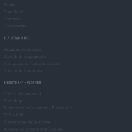
Rivista
Download
Contatto
Corporativo
Ti aiutiamo noi
Seminari sulla birra
Metodi di pagamento
Navigazione
/
Internazionale
Domande frequenti
Bierothek
- Partner
®
Clienti commerciali
Franchigia
Inclusione nella gamma Bierothek
®
B2B e B2F
Piattaforma delle accise
Accesso al rivenditore Hopnet