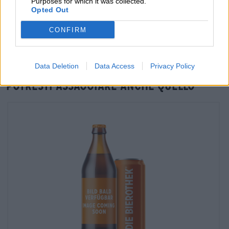
Purposes for which it was collected.
Verifica in loco
Opted Out
È Rosmarin Narrisch Da Narrenfreiheit Disponibile anche
nella mia filiale?
CONFIRM
Controlla ora
Data Deletion
Data Access
Privacy Policy
Potresti assaggiare anche quello