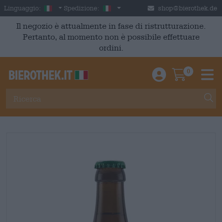
Skip to main content
Italian
Italia
Linguaggio:
Spedizione:
shop@bierothek.de
Il negozio è attualmente in fase di ristrutturazione.
Pertanto, al momento non è possibile effettuare
ordini.
0
Einloggen / An
Warenkor
M