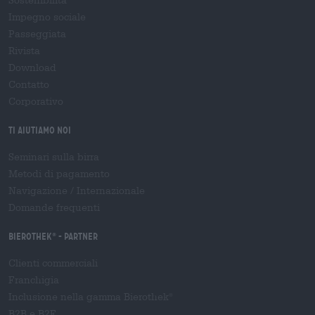
Impegno sociale
Passeggiata
Rivista
Download
Contatto
Corporativo
Ti aiutiamo noi
Seminari sulla birra
Metodi di pagamento
Navigazione
/
Internazionale
Domande frequenti
Bierothek
- Partner
®
Clienti commerciali
Franchigia
Inclusione nella gamma Bierothek
®
B2B e B2F