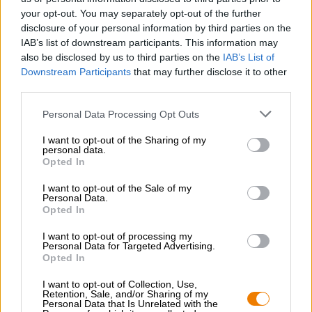
fantasticherie e accarezza il palato con una sinfonia di
your opt-out. You may separately opt-out of the further
birra pregiata e amara, limone aromatico e rosmarino
disclosure of your personal information by third parties on the
appena tagliato. L'acidità rinfrescante, la dolcezza fruttata
IAB’s list of downstream participants. This information may
e l'aroma del rosmarino creano un gusto armonioso.
also be disclosed by us to third parties on the
IAB’s List of
Rosmarin Narrisch è una specialità di birra incomparabile
Downstream Participants
that may further disclose it to other
ed è proprio la scelta giusta per tutti gli appassionati del
third parties.
rosmarino!
Personal Data Processing Opt Outs
I want to opt-out of the Sharing of my
personal data.
CONSULENZA GRATUITA SULLA BIRRA
Opted In
Hai domande su questa birra? Siamo qui per te.
shop@bierothek.de
I want to opt-out of the Sale of my
Personal Data.
Opted In
commercianti o ristoratori
I want to opt-out of processing my
Du willst größere Mengen günstiger einkaufen?
Personal Data for Targeted Advertising.
Opted In
grosshandel@bierothek.de
I want to opt-out of Collection, Use,
Retention, Sale, and/or Sharing of my
Personal Data that Is Unrelated with the