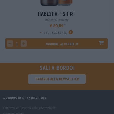
Habesha T-Shirt
Habesha Brewery
€ 20,59
-
1 St. - € 20,59 / St.
Aggiungi al carrello
decrease quantity
increase quantity
Sali a bordo!
'Iscriviti alla newsletter'
A proposito della Bierothek
Offerte di lavoro alla Bierothek
®
Sostenibilità