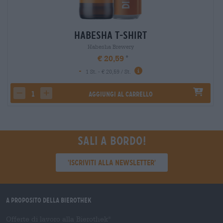
Habesha T-Shirt
Habesha Brewery
€ 20,59
-
1 St. - € 20,59 / St.
Aggiungi al carrello
decrease quantity
increase quantity
Sali a bordo!
'Iscriviti alla newsletter'
A proposito della Bierothek
Offerte di lavoro alla Bierothek
®