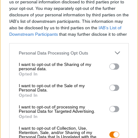
us or personal information disclosed to third parties prior to
sfornati e il gusto puro dei mirtilli celestiali. L'aroma dei
your opt-out. You may separately opt-out of the further
frutti di bosco è accompagnato da una sottile dolcezza e
disclosure of your personal information by third parties on the
dall'acidità fruttata dei limoni baciati dal sole. Un tocco di
IAB’s list of downstream participants. This information may
zucchero di canna aggiunge una nota morbida, mentre il
also be disclosed by us to third parties on the
IAB’s List of
succo di lime fornisce note esotiche.
Downstream Participants
that may further disclose it to other
Stai cercando la vera sferzata di mirtillo? Blueberry Foolish
third parties.
è il tuo drink!
Personal Data Processing Opt Outs
I want to opt-out of the Sharing of my
personal data.
CONSULENZA GRATUITA SULLA BIRRA
Opted In
Hai domande su questa birra? Siamo qui per te.
shop@bierothek.de
I want to opt-out of the Sale of my
Personal Data.
Opted In
commercianti o ristoratori
I want to opt-out of processing my
Personal Data for Targeted Advertising.
Du willst größere Mengen günstiger einkaufen?
Opted In
grosshandel@bierothek.de
I want to opt-out of Collection, Use,
Retention, Sale, and/or Sharing of my
Personal Data that Is Unrelated with the