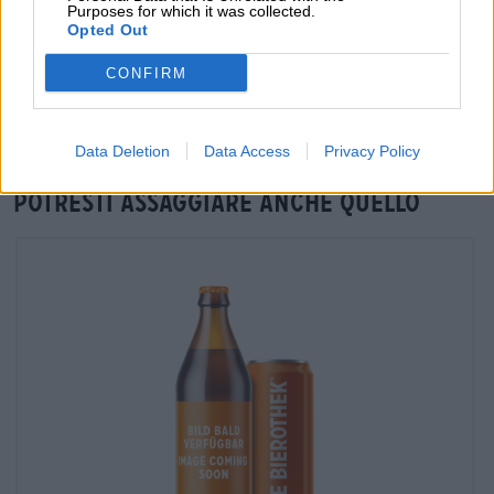
Purposes for which it was collected.
Verifica in loco
Opted Out
È Blaubeer Narrisch Da Narrenfreiheit Disponibile anche nella
CONFIRM
mia filiale?
Controlla ora
Data Deletion
Data Access
Privacy Policy
Potresti assaggiare anche quello