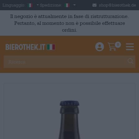
Skip to main content
Italian
Italia
Linguaggio:
Spedizione:
shop@bierothek.de
Il negozio è attualmente in fase di ristrutturazione.
Pertanto, al momento non è possibile effettuare
ordini.
0
Einloggen / An
Warenkor
M