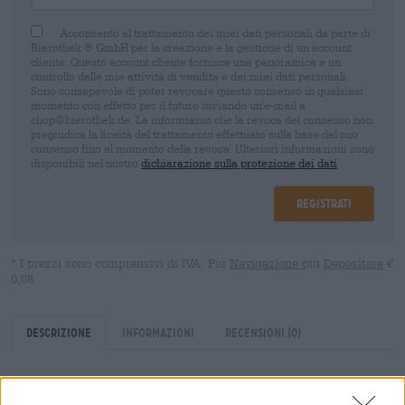
Acconsento al trattamento dei miei dati personali da parte di
Bierothek ® GmbH per la creazione e la gestione di un account
cliente. Questo account cliente fornisce una panoramica e un
controllo delle mie attività di vendita e dei miei dati personali.
Sono consapevole di poter revocare questo consenso in qualsiasi
momento con effetto per il futuro inviando un'e-mail a
shop@bierothek.de. La informiamo che la revoca del consenso non
pregiudica la liceità del trattamento effettuato sulla base del suo
consenso fino al momento della revoca. Ulteriori informazioni sono
disponibili nel nostro
dichiarazione sulla protezione dei dati
Registrati
* I prezzi sono comprensivi di IVA. Più
Navigazione
più
Depositare
€
0,08
Descrizione
Informazioni
Recensioni
(0)
Nel mondo della birra artigianale, spesso è il luppolo a