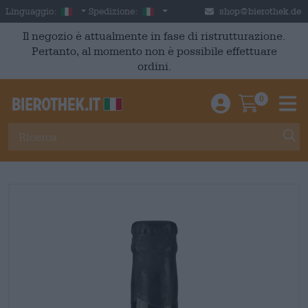
Skip to main content
Italian
Italia
Linguaggio:
Spedizione:
shop@bierothek.de
Il negozio è attualmente in fase di ristrutturazione.
Pertanto, al momento non è possibile effettuare
ordini.
0
Einloggen / An
Warenkor
M