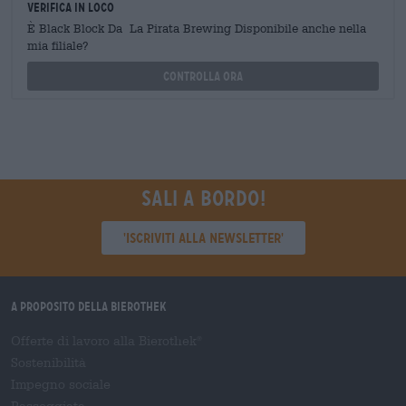
Verifica in loco
È Black Block Da La Pirata Brewing Disponibile anche nella
mia filiale?
Controlla ora
Sali a bordo!
'Iscriviti alla newsletter'
A proposito della Bierothek
Offerte di lavoro alla Bierothek
®
Sostenibilità
Impegno sociale