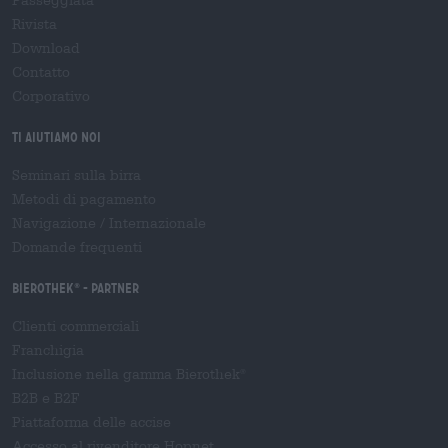
Passeggiata
Rivista
Download
Contatto
Corporativo
Ti aiutiamo noi
Seminari sulla birra
Metodi di pagamento
Navigazione
/
Internazionale
Domande frequenti
Bierothek
- Partner
®
Clienti commerciali
Franchigia
Inclusione nella gamma Bierothek
®
B2B e B2F
Piattaforma delle accise
Accesso al rivenditore Hopnet