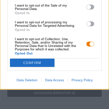
cioccolato delicatamente fuso, caramello, espresso forte e
I want to opt-out of the Sale of my
zucchero di canna caratterizza il profumo e il gusto. Un
Personal Data.
Opted In
pizzico di liquirizia, un piccante contenuto alcolico del
13,0% e ben 72 unità amare danno il tocco finale alla
I want to opt-out of processing my
bevanda.
Personal Data for Targeted Advertising.
Opted In
I want to opt-out of Collection, Use,
Retention, Sale, and/or Sharing of my
Personal Data that Is Unrelated with the
Purposes for which it was collected.
CONSULENZA GRATUITA SULLA BIRRA
Opted Out
Hai domande su questa birra? Siamo qui per te.
shop@bierothek.de
CONFIRM
commercianti o ristoratori
Data Deletion
Data Access
Privacy Policy
Du willst größere Mengen günstiger einkaufen?
grosshandel@bierothek.de