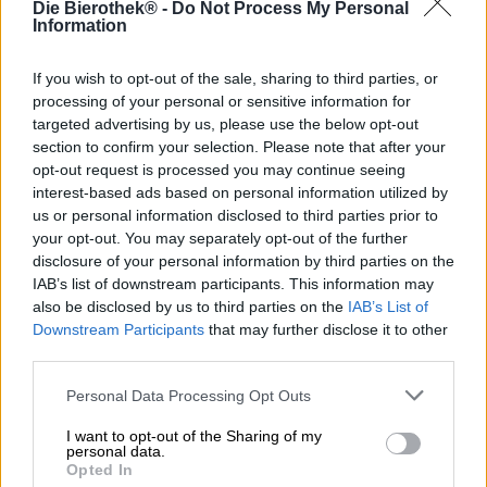
Die Bierothek® -
Do Not Process My Personal
essere al centro dell'attenzione e a essere al centro
Information
dell'attenzione. Gli uomini e le donne che lavorano dietro
ai bollitori sono innamorati dell'oro verde e della sua
ampia varietà di componenti aromatiche. Il luppolo può
If you wish to opt-out of the sale, sharing to third parties, or
trasformare una birra in una vera prelibatezza. Lo stesso
processing of your personal or sensitive information for
vale per il malto, ma in quest'epoca di luppolo il cereale
targeted advertising by us, please use the below opt-out
gioca un ruolo subordinato, pur offrendo tante
section to confirm your selection. Please note that after your
sfaccettature quanto la sua controparte resinosa.
opt-out request is processed you may continue seeing
interest-based ads based on personal information utilized by
Black Block di La Pirata è tutto incentrato sul malto. Il
us or personal information disclosed to third parties prior to
birrificio spagnolo mette il grano al centro e crea
your opt-out. You may separately opt-out of the further
un'esperienza di gusto meravigliosamente intensa che
disclosure of your personal information by third parties on the
non potrebbe essere più maltata. Per ottenere il massimo
IAB’s list of downstream participants. This information may
piacere nel bicchiere, il birrificio ha utilizzato sei diversi
also be disclosed by us to third parties on the
IAB’s List of
tipi di malto e fiocchi d'orzo per la sua Russian Imperial
Downstream Participants
that may further disclose it to other
Stout. Questa pienezza conferisce un aroma potente, una
third parties.
statura maestosa e una consistenza vellutata e morbida in
bocca.
Personal Data Processing Opt Outs
Il Black Block scorre nel bicchiere con il colore del caffè
I want to opt-out of the Sharing of my
appena fatto ed è impreziosito da una maestosa corona di
personal data.
schiuma densa e cremosa color nocciola. Una
Opted In
composizione sensuale di aromi tostati, melassa,