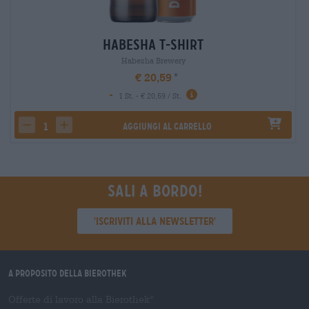
Habesha T-Shirt
Habesha Brewery
€ 20,59
-
1 St. - € 20,59 / St.
Aggiungi al carrello
decrease quantity
increase quantity
Sali a bordo!
'Iscriviti alla newsletter'
A proposito della Bierothek
Offerte di lavoro alla Bierothek
®