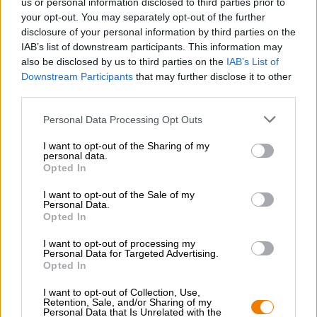
us or personal information disclosed to third parties prior to
pompelmo e frutti esotici. I partner della collaborazione
your opt-out. You may separately opt-out of the further
hanno incrociato proprio questo vino con un vino leggero.
disclosure of your personal information by third parties on the
IAB’s list of downstream participants. This information may
Il risultato insolito porta nel bicchiere una gradazione
also be disclosed by us to third parties on the
IAB’s List of
alcolica del 7,7% e un bock incomparabilmente fruttato ed
Downstream Participants
that may further disclose it to other
elegante.
third parties.
Personal Data Processing Opt Outs
I want to opt-out of the Sharing of my
personal data.
CONSULENZA GRATUITA SULLA BIRRA
Opted In
Hai domande su questa birra? Siamo qui per te.
shop@bierothek.de
I want to opt-out of the Sale of my
Personal Data.
Opted In
commercianti o ristoratori
I want to opt-out of processing my
Personal Data for Targeted Advertising.
Du willst größere Mengen günstiger einkaufen?
Opted In
grosshandel@bierothek.de
I want to opt-out of Collection, Use,
Retention, Sale, and/or Sharing of my
Personal Data that Is Unrelated with the