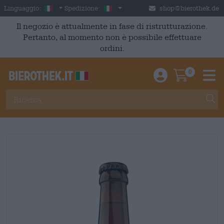
Skip to main content
Italian
Italia
Linguaggio:
Spedizione:
shop@bierothek.de
Il negozio è attualmente in fase di ristrutturazione.
Pertanto, al momento non è possibile effettuare
ordini.
0
Einloggen / An
Warenkor
M