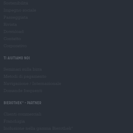
Sostenibilità
Impegno sociale
Passeggiata
Rivista
Download
Contatto
Corporativo
Ti aiutiamo noi
Seminari sulla birra
Metodi di pagamento
Navigazione
/
Internazionale
Domande frequenti
Bierothek
- Partner
®
Clienti commerciali
Franchigia
Inclusione nella gamma Bierothek
®