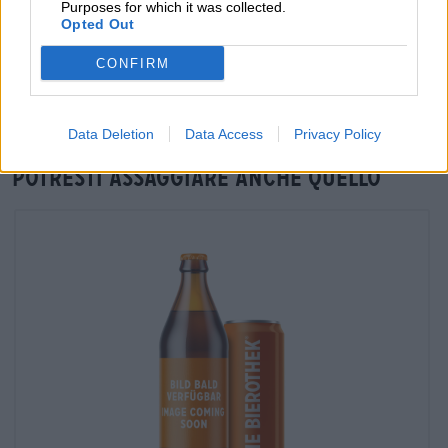
Purposes for which it was collected.
Verifica in loco
Opted Out
È Heller Riesling Bock Da Kraftpaule Disponibile anche nella
CONFIRM
mia filiale?
Controlla ora
Data Deletion
Data Access
Privacy Policy
Potresti assaggiare anche quello