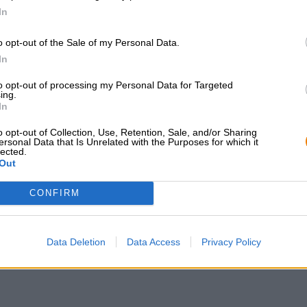
perfettamente con tutti i tipi di piatti a base di formaggi
In
o opt-out of the Sale of my Personal Data.
In
CONSULENZA GRATUITA SULLA
commercianti o rist
BIRRA
Du willst größere 
to opt-out of processing my Personal Data for Targeted
günstiger einkaufen
Hai domande su questa birra?
ing.
In
Siamo qui per te.
grosshandel@bier
shop@bierothek.de
o opt-out of Collection, Use, Retention, Sale, and/or Sharing
ersonal Data that Is Unrelated with the Purposes for which it
lected.
Out
che quello
CONFIRM
Data Deletion
Data Access
Privacy Policy