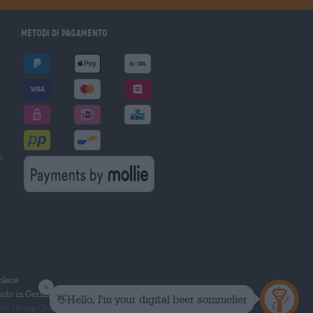
Metodi di pagamento
à
tplace
solo in Germania.
 Group GmbH. Tutti i diritti riservati.