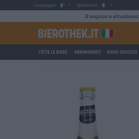
Skip to main content
Italian
Italia
Linguaggio:
Spedizione:
Il negozio è attualment
Tutte le birre
Abbonamenti
Nuovi successi