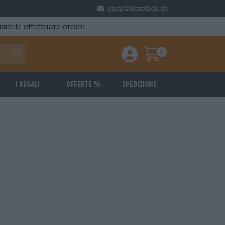
shop@bierothek.de
ibile effettuare ordini.
0
Einloggen / Anmelden
Warenkorb
I regali
Offerte %
Spedizione