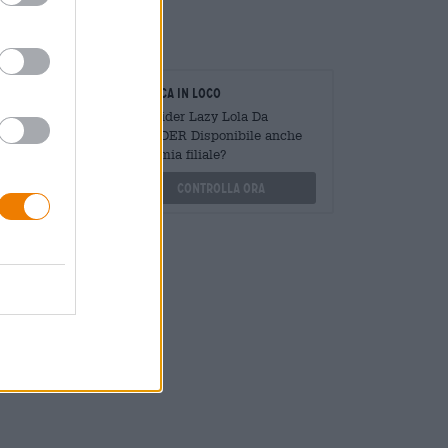
o.
oratori
Verifica in loco
Mengen
È Decider Lazy Lola Da
?
DECIDER Disponibile anche
nella mia filiale?
othek.de
Controlla ora