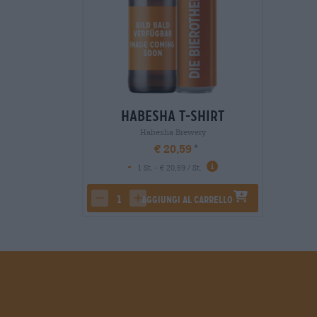
Habesha T-Shirt
Habesha Brewery
€ 20,59
-
1 St. - € 20,59 / St.
Aggiungi al carrello
decrease quantity
increase quantity