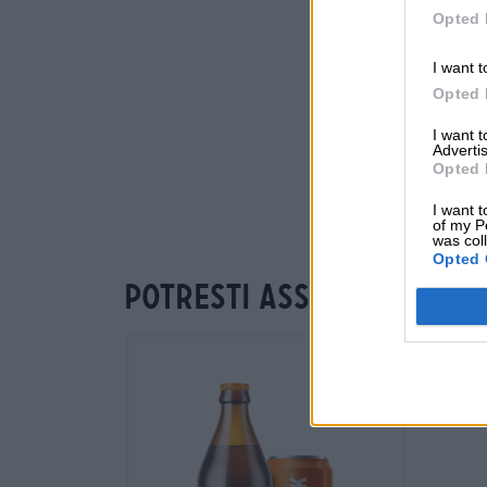
Opted 
I want t
Opted 
I want 
Advertis
Opted 
I want t
of my P
was col
Opted 
Potresti assaggiare an