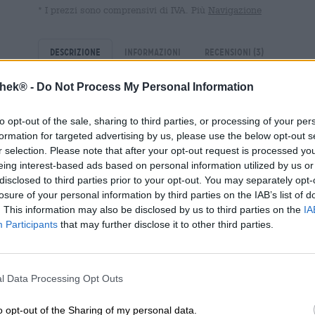
* I prezzi sono comprensivi di IVA. Più
Navigazione
Descrizione
Informazioni
Recensioni
(3)
thek® -
Do Not Process My Personal Information
Lazy Lola è l’esca di DECIDER: sciolto e friabile, delicat
che sidro.
to opt-out of the sale, sharing to third parties, or processing of your per
formation for targeted advertising by us, please use the below opt-out s
Molte persone conoscono il sidro come un succo di mela
r selection. Please note that after your opt-out request is processed y
il suo parente acido, il sidro di mele. Il vero sidro non è
eing interest-based ads based on personal information utilized by us or
per la sua delicata dolcezza, supportata dall’acido della 
disclosed to third parties prior to your opt-out. You may separately opt-
questo sidro è uno spumante alla mela con pere e il mem
losure of your personal information by third parties on the IAB’s list of
della bevanda ricorda le pere mature e ne ha anche un m
. This information may also be disclosed by us to third parties on the
IA
colpisce con un bouquet pieno di pere appena raccolte 
Participants
that may further disclose it to other third parties.
gorgogliante. La piacevole dolcezza della frutta si mesc
sinfonia estiva che convertirà qualsiasi critico del sidro.
Come tutti i prodotti DECIDER, Lazy Lola è privo di zuccher
l Data Processing Opt Outs
spumante alla pera è un prodotto puramente naturale ed 
tedeschi. Lazy Lola è un’esperienza fruttata e fresca di
calde giornate estive. Grazie alla sua acidità naturale e 
o opt-out of the Sharing of my personal data.