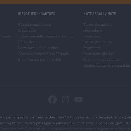
Bierothek
- Partner
Note legali / Note
®
Clienti commerciali
Tutela dei minori
Franchigia
Depositare
zionale
Inclusione nella gamma Bierothek
Condizioni
®
B2B e B2F
Diritto di recesso
Piattaforma delle accise
Imprimere
Accesso al rivenditore Hopnet
Protezione dei dati
E-commerce per i birrifici
Recensioni dei clienti
Dichiarazione di accessibilit
ido per la spedizione tramite Bierothek
e tutti i birrifici partecipanti al marke
®
ono comprensivi di IVA più caparra più spese di spedizione. Spedizione gratuita 
 Bierothek GmbH. Bierothek
è un
marchio denominativo registrato di Bierothek
®
®