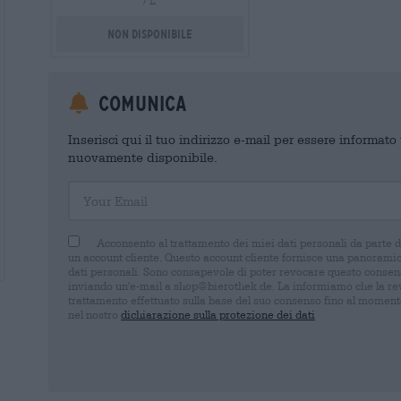
/ L
Non disponibile
Comunica
Inserisci qui il tuo indirizzo e-mail per essere informat
nuovamente disponibile.
Your Email
Acconsento al trattamento dei miei dati personali da parte 
un account cliente. Questo account cliente fornisce una panoramica
dati personali. Sono consapevole di poter revocare questo consens
inviando un'e-mail a shop@bierothek.de. La informiamo che la rev
trattamento effettuato sulla base del suo consenso fino al momento
nel nostro
dichiarazione sulla protezione dei dati