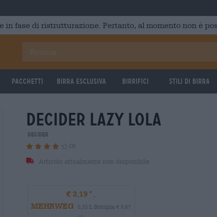
e in fase di ristrutturazione. Pertanto, al momento non è poss
Pacchetti
Birra Esclusiva
Birrifici
Stili di birra
decider lazy lola
DECIDER
(3)
Articolo attualmente non disponibile
€ 3,19
MEHRWEG
0,33 L Bottiglia € 9,67