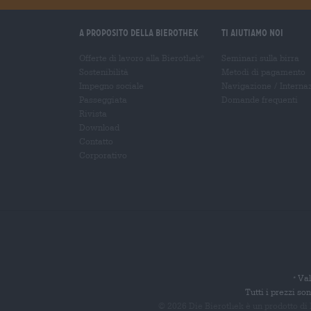
A proposito della Bierothek
Ti aiutiamo noi
Offerte di lavoro alla Bierothek
Seminari sulla birra
®
Sostenibilità
Metodi di pagamento
Impegno sociale
Navigazione
/
Interna
Passeggiata
Domande frequenti
Rivista
Download
Contatto
Corporativo
Val
*
Tutti i prezzi s
© 2026 Die Bierothek
è un prodotto di