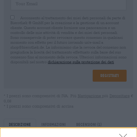
Acconsento al trattamento dei miei dati personali da parte di
Bierothek ® GmbH per la creazione e la gestione di un account
cliente. Questo account cliente fornisce una panoramica e un
controllo delle mie attività di vendita e dei miei dati personali.
Sono consapevole di poter revocare questo consenso in qualsiasi
momento con effetto per il futuro inviando un'e-mail a
shop@bierothek.de. La informiamo che la revoca del consenso non
pregiudica la liceità del trattamento effettuato sulla base del suo
consenso fino al momento della revoca. Ulteriori informazioni sono
disponibili nel nostro
dichiarazione sulla protezione dei dati
Registrati
* I prezzi sono comprensivi di IVA. Più
Navigazione
più
Depositare
€
0,08
* I prezzi sono comprensivi di accisa
Descrizione
Informazioni
Recensioni
(1)