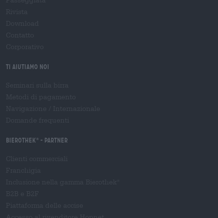
Rivista
Download
Contatto
Corporativo
Ti aiutiamo noi
Seminari sulla birra
Metodi di pagamento
Navigazione
/
Internazionale
Domande frequenti
Bierothek
- Partner
®
Clienti commerciali
Franchigia
Inclusione nella gamma Bierothek
®
B2B e B2F
Piattaforma delle accise
Accesso al rivenditore Hopnet