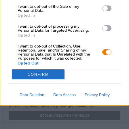
impressione. Lo zenzero apporta una spezia esotica,
I want to opt-out of the Sale of my
supportata dalla piccantezza e dal gusto inconfondibile
Personal Data.
Opted In
dell’habanero. Non per niente Irmi ha il soprannome di
"Hot".
I want to opt-out of processing my
Personal Data for Targeted Advertising.
Consigliamo questo numero piccante a tutti gli
Opted In
appassionati di peperoncino piccante: questa birra vi
delizierà!
I want to opt-out of Collection, Use,
Retention, Sale, and/or Sharing of my
Personal Data that Is Unrelated with the
Purposes for which it was collected.
Opted Out
CONSULENZA GRATUITA SULLA BIRRA
Hai domande su questa birra? Siamo qui per te.
CONFIRM
shop@bierothek.de
Data Deletion
Data Access
Privacy Policy
commercianti o ristoratori
Du willst größere Mengen günstiger einkaufen?
grosshandel@bierothek.de