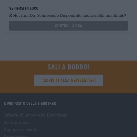
Verifica in loco
È Hot Irmi Da Schneeeule Disponibile anche nella mia filiale?
Controlla ora
Sali a bordo!
'Iscriviti alla newsletter'
A proposito della Bierothek
Offerte di lavoro alla Bierothek
®
Sostenibilità
Impegno sociale
Passeggiata