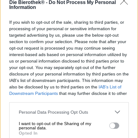
Die Bierothek® -
Do Not Process My Personal
Information
La calda Irmi è la calda sorella di
Irmgard
. E non per il
loro aspetto attraente, ma per gli habanero che venivano
messi nel bollitore insieme ai soliti ingredienti.
If you wish to opt-out of the sale, sharing to third parties, or
processing of your personal or sensitive information for
Come l’Irmgard, l’Hot Irmi è preparato con zenzero,
targeted advertising by us, please use the below opt-out
arance, limoni e melograno. Per la fermentazione, Ulrike
section to confirm your selection. Please note that after your
Genz utilizza le forti proprietà del lievito Brettanomyces e
opt-out request is processed you may continue seeing
evoca nella birra una qualità frizzante e una freschezza
interest-based ads based on personal information utilized by
simili allo champagne. L’ingrediente speciale, però, sono i
us or personal information disclosed to third parties prior to
peperoncini Habanero: i peperoncini piccanti sottolineano
your opt-out. You may separately opt-out of the further
gli aromi piccanti degli agrumi con una piccantezza
disclosure of your personal information by third parties on the
ardente e danno alla Berliner Weisse un vero e proprio
IAB’s list of downstream participants. This information may
calcio.
also be disclosed by us to third parties on the
IAB’s List of
La calda Irmi scorre nel bicchiere in un delicato oro chiaro,
Downstream Participants
that may further disclose it to other
dall’aspetto quasi innocente, e porta sulla testa un velo di
third parties.
schiuma fine e ariosa. La birra torbida emana un profumo
seducente di agrumi aspri, zenzero piccante e
Personal Data Processing Opt Outs
peperoncino. Chiunque osi bere il primo sorso sarà
I want to opt-out of the Sharing of my
ricompensato con un vero fuoco d’artificio di aromi
personal data.
stimolanti. Il limone mette in gioco l’acidità e un fruttato
Opted In
leggero, l’arancia sottolinea sottilmente questa