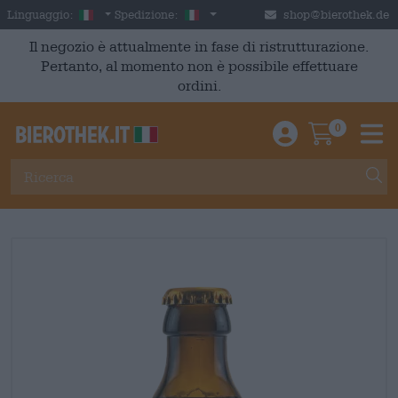
Skip to main content
Italian
Italia
Linguaggio:
Spedizione:
shop@bierothek.de
Il negozio è attualmente in fase di ristrutturazione.
Pertanto, al momento non è possibile effettuare
ordini.
0
Einloggen / An
Warenkor
M