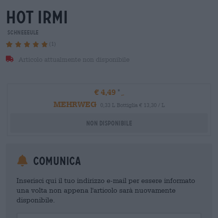
hot irmi
Schneeeule
(1)
Articolo attualmente non disponibile
€ 4,49
MEHRWEG
0,33 L Bottiglia € 13,30 / L
Non disponibile
Comunica
Inserisci qui il tuo indirizzo e-mail per essere informato
una volta non appena l'articolo sarà nuovamente
disponibile.
Your Email