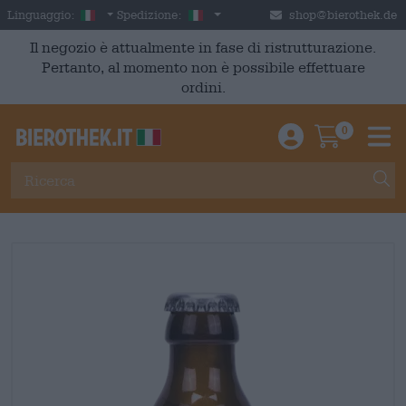
Skip to main content
Italian
Italia
Linguaggio:
Spedizione:
shop@bierothek.de
Il negozio è attualmente in fase di ristrutturazione.
Pertanto, al momento non è possibile effettuare
ordini.
0
Einloggen / An
Warenkor
M