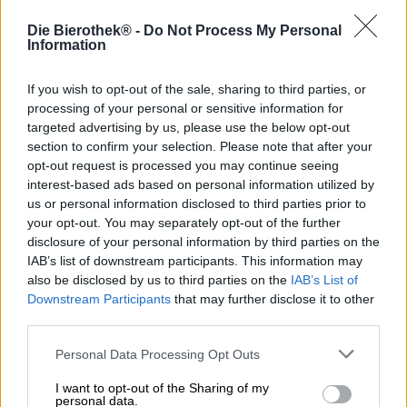
Die Bierothek® -
Do Not Process My Personal
Stile della birra: Berliner Weisse
Information
Berlino è la capitale alla moda della Germania e ha
If you wish to opt-out of the sale, sharing to third parties, or
sempre attratto persone interessanti. Tutti vorrebbero
processing of your personal or sensitive information for
essere berlinesi, come ha confermato l’ex presidente degli
targeted advertising by us, please use the below opt-out
Stati Uniti John F. Kennedy.
section to confirm your selection. Please note that after your
Una birra prende il nome da questo illustre personaggio
opt-out request is processed you may continue seeing
ed è in realtà berlinese con cuore e anima. Kennedy è
interest-based ads based on personal information utilized by
un’originale Berliner Weisse di Schneeeule che non solo
us or personal information disclosed to third parties prior to
viene prodotta nella capitale, ma ne ha anche il sapore.
your opt-out. You may separately opt-out of the further
Oltre ai soliti sospetti, sull’etichetta Weisse ci sono una
disclosure of your personal information by third parties on the
serie di ingredienti insoliti: Saccaromyces, Brettanomyces
IAB’s list of downstream participants. This information may
e Lactobacilli. Quello che sembra un kit chimico sono
also be disclosed by us to third parties on the
IAB’s List of
lieviti speciali e batteri lattici che danno a questa birra
Downstream Participants
that may further disclose it to other
insolita un tocco molto speciale e supportano l’acidità
third parties.
naturale della Berliner Weisse in modo sensazionale.
Personal Data Processing Opt Outs
Kennedy si presenta in un torbido oro ambrato nel
bicchiere ed è coronato da un’impressionante quantità di
I want to opt-out of the Sharing of my
schiuma ariosa. Al naso sale un profumo delicatamente
personal data.