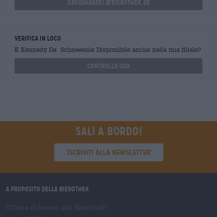
grosshandel@bierothek.de
Verifica in loco
È Kennedy Da Schneeeule Disponibile anche nella mia filiale?
Controlla ora
Sali a bordo!
'Iscriviti alla newsletter'
A proposito della Bierothek
Offerte di lavoro alla Bierothek
®