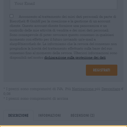
Acconsento al trattamento dei miei dati personali da parte di
Bierothek ® GmbH per la creazione e la gestione di un account
cliente. Questo account cliente fornisce una panoramica e un
controllo delle mie attività di vendita e dei miei dati personali.
Sono consapevole di poter revocare questo consenso in qualsiasi
momento con effetto per il futuro inviando un'e-mail a
shop@bierothek.de. La informiamo che la revoca del consenso non
pregiudica la liceità del trattamento effettuato sulla base del suo
consenso fino al momento della revoca. Ulteriori informazioni sono
disponibili nel nostro
dichiarazione sulla protezione dei dati
Registrati
* I prezzi sono comprensivi di IVA. Più
Navigazione
più
Depositare
€
0,08
* I prezzi sono comprensivi di accisa
Descrizione
Informazioni
Recensioni
(2)