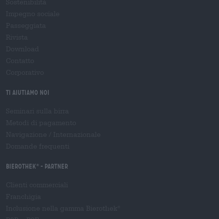
Sostenibilità
Impegno sociale
Passeggiata
Rivista
Download
Contatto
Corporativo
Ti aiutiamo noi
Seminari sulla birra
Metodi di pagamento
Navigazione
/
Internazionale
Domande frequenti
Bierothek
- Partner
®
Clienti commerciali
Franchigia
Inclusione nella gamma Bierothek
®