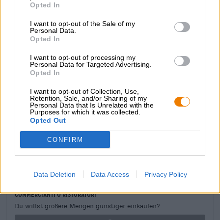
acidulo tipico dello stile birrario. La bevuta iniziale rivela
Opted In
un corpo leggero con frutta rinfrescante e una gradazione
alcolica bevibile di 3,5%. Tanta frizzante anidride
I want to opt-out of the Sale of my
Personal Data.
carbonica fa danzare gli aromi sulla lingua. Ci sono note
Opted In
di mela verde, pompelmo rosa, scorza d’arancia e limone,
brioche appena sfornata e malto leggermente tostato. Una
I want to opt-out of processing my
piacevole acidità e una frizzante acidità accompagnano il
Personal Data for Targeted Advertising.
piacere di bere e completano abilmente il gioco degli
Opted In
aromi.
I want to opt-out of Collection, Use,
Retention, Sale, and/or Sharing of my
Un berlinese in tutto e per tutto!
Personal Data that Is Unrelated with the
Purposes for which it was collected.
Opted Out
CONFIRM
CONSULENZA GRATUITA SULLA BIRRA
Hai domande su questa birra? Siamo qui per te.
shop@bierothek.de
Data Deletion
Data Access
Privacy Policy
commercianti o ristoratori
Du willst größere Mengen günstiger einkaufen?