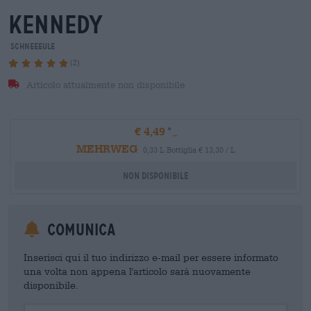
kennedy
Schneeeule
(2)
Articolo attualmente non disponibile
€ 4,49
MEHRWEG
0,33 L Bottiglia € 13,30 / L
Non disponibile
Comunica
Inserisci qui il tuo indirizzo e-mail per essere informato
una volta non appena l'articolo sarà nuovamente
disponibile.
Your Email