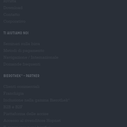
Rivista
Download
Contatto
Corporativo
Ti aiutiamo noi
Seminari sulla birra
Metodi di pagamento
Navigazione
/
Internazionale
Domande frequenti
Bierothek
- Partner
®
Clienti commerciali
Franchigia
Inclusione nella gamma Bierothek
®
B2B e B2F
Piattaforma delle accise
Accesso al rivenditore Hopnet