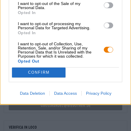
I want to opt-out of the Sale of my
lievito di birra americana. Il risultato è una birra fruttata,
Personal Data.
piacevolmente delicata e infinitamente luppolata.
Opted In
Luppolo, luppolo, luppolo: la Tilman’s Pale Ale è una
I want to opt-out of processing my
meraviglia del luppolo che ha un sapore migliore in
Personal Data for Targeted Advertising.
un’atmosfera accogliente con gli amici!
Opted In
I want to opt-out of Collection, Use,
Retention, Sale, and/or Sharing of my
Personal Data that Is Unrelated with the
Purposes for which it was collected.
CONSULENZA GRATUITA SULLA BIRRA
Opted Out
Hai domande su questa birra? Siamo qui per te.
shop@bierothek.de
CONFIRM
commercianti o ristoratori
Data Deletion
Data Access
Privacy Policy
Du willst größere Mengen günstiger einkaufen?
grosshandel@bierothek.de
Verifica in loco