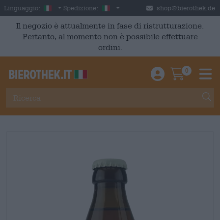
Skip to main content
Italian
Italia
Linguaggio:
Spedizione:
shop@bierothek.de
Il negozio è attualmente in fase di ristrutturazione.
Pertanto, al momento non è possibile effettuare
ordini.
0
Einloggen / An
Warenkor
M