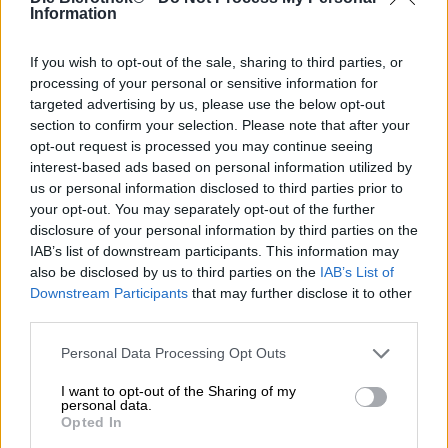
Una birra estremamente accogliente.
Information
Questo è il motto che Tilman aveva in mente quando ha
If you wish to opt-out of the sale, sharing to third parties, or
sviluppato la sua birra chiara. O forse è un piano traditore
processing of your personal or sensitive information for
per impiantarci in testa una melodia orecchiabile di cui
targeted advertising by us, please use the below opt-out
non ci libereremo mai. Con il creativo birraio Tilman non si
section to confirm your selection. Please note that after your
sa mai. Quello che sappiamo è che ogni sua birra è un
opt-out request is processed you may continue seeing
successo.
interest-based ads based on personal information utilized by
Pale Ale è tutta una questione di luppolo. Affonda le sue
us or personal information disclosed to third parties prior to
radici nell’Inghilterra del XVIII secolo ed è
your opt-out. You may separately opt-out of the further
tradizionalmente prodotta con molto luppolo. Ovviamente
disclosure of your personal information by third parties on the
era chiaro che Tilman non si accontentava di imitare uno
IAB’s list of downstream participants. This information may
stile birrario classico. Ecco perché il creativo birrificio
also be disclosed by us to third parties on the
IAB’s List of
bavarese è andato semplicemente oltre. Per la sua Pale
Downstream Participants
that may further disclose it to other
Ale, ha basato il suo stile di birra sulla versione
third parties.
americana, che contiene un po’ più di luppolo rispetto alla
versione britannica. Il punto forte della birra chiara di
Personal Data Processing Opt Outs
Tilmans Biere è che il birraio utilizza un tipo diverso di
luppolo per ogni birra. Così Tilman può sfogarsi e i suoi
I want to opt-out of the Sharing of my
fan sperimentano la loro meraviglia luppolata con ogni
personal data.
Opted In
nuovo lotto di birra chiara. Per aumentare ulteriormente il
fruttato del luppolo, Tilman utilizza anche un ceppo di