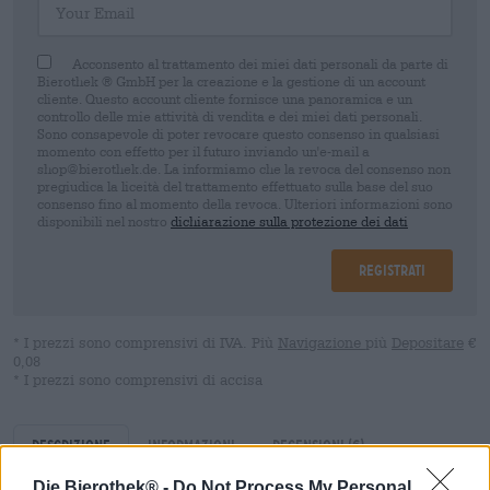
Acconsento al trattamento dei miei dati personali da parte di
Bierothek ® GmbH per la creazione e la gestione di un account
cliente. Questo account cliente fornisce una panoramica e un
controllo delle mie attività di vendita e dei miei dati personali.
Sono consapevole di poter revocare questo consenso in qualsiasi
momento con effetto per il futuro inviando un'e-mail a
shop@bierothek.de. La informiamo che la revoca del consenso non
pregiudica la liceità del trattamento effettuato sulla base del suo
consenso fino al momento della revoca. Ulteriori informazioni sono
disponibili nel nostro
dichiarazione sulla protezione dei dati
Registrati
* I prezzi sono comprensivi di IVA. Più
Navigazione
più
Depositare
€
0,08
* I prezzi sono comprensivi di accisa
Descrizione
Informazioni
Recensioni
(6)
Die Bierothek® -
Do Not Process My Personal