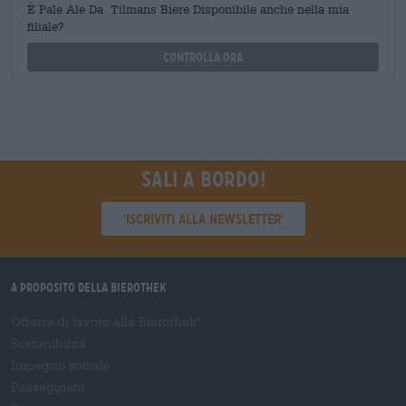
È Pale Ale Da Tilmans Biere Disponibile anche nella mia
filiale?
Controlla ora
Sali a bordo!
'Iscriviti alla newsletter'
A proposito della Bierothek
Offerte di lavoro alla Bierothek
®
Sostenibilità
Impegno sociale
Passeggiata