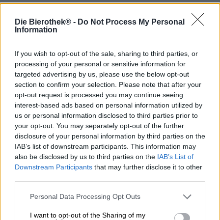
La Brown Ale è uno stile di birra tradizionale inglese
apprezzato per le sue note di malto, nocciolate e
Die Bierothek® -
Do Not Process My Personal
caramellate, e per l’armonioso equilibrio tra una dolcezza
Information
delicata e un amaro contrastante. Mentre un tempo birre
di questo stile si trovavano quasi esclusivamente nei pub
If you wish to opt-out of the sale, sharing to third parties, or
dell’Inghilterra settentrionale, ora si sono fatte strada nel
panorama della birra artigianale e vengono prodotte in
processing of your personal or sensitive information for
entusiasmanti interpretazioni in tutto il mondo.
targeted advertising by us, please use the below opt-out
section to confirm your selection. Please note that after your
Tilman Ludwig ne è un ottimo esempio con la sua
opt-out request is processed you may continue seeing
Tilman’s Brown Ale, una versione contemporanea che
interest-based ads based on personal information utilized by
unisce la tradizione birraria inglese ai luppoli aromatici
us or personal information disclosed to third parties prior to
americani. Un classico ceppo di lievito inglese si lega alle
your opt-out. You may separately opt-out of the further
radici della birra, mentre i luppoli Citra e Centennial della
disclosure of your personal information by third parties on the
regione di Yakima, nello stato di Washington, aggiungono
IAB’s list of downstream participants. This information may
un tocco moderno. Questa birra, con il suo intenso colore
also be disclosed by us to third parties on the
IAB’s List of
marrone dei cappelli dei funghi porcini, unisce
Downstream Participants
that may further disclose it to other
artigianalità tradizionale, creatività e i migliori ingredienti
third parties.
provenienti da fonti regionali e internazionali.
Personal Data Processing Opt Outs
La Tilman’s Brown Ale presenta riflessi bruno-rossastri e
una schiuma a pori fini e leggermente colorata. Al naso si
I want to opt-out of the Sharing of my
dispiegano note fruttate di arancia, limone e un accenno