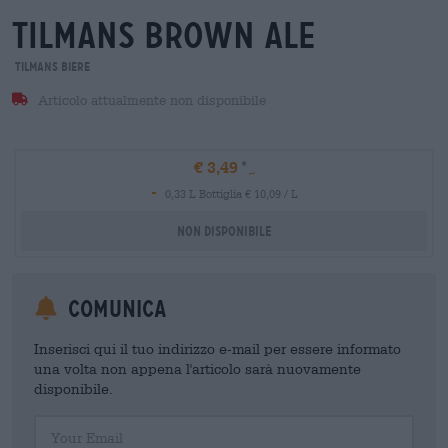
tilmans brown ale
Tilmans Biere
Articolo attualmente non disponibile
€ 3,49
-
0,33 L Bottiglia € 10,09 / L
Non disponibile
Comunica
Inserisci qui il tuo indirizzo e-mail per essere informato
una volta non appena l'articolo sarà nuovamente
disponibile.
Your Email