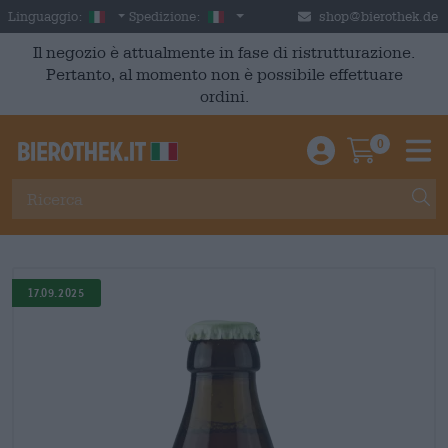
Skip to main content
Italian
Italia
Linguaggio:
Spedizione:
shop@bierothek.de
Il negozio è attualmente in fase di ristrutturazione.
Pertanto, al momento non è possibile effettuare
ordini.
0
Einloggen / An
Warenkor
M
17.09.2025