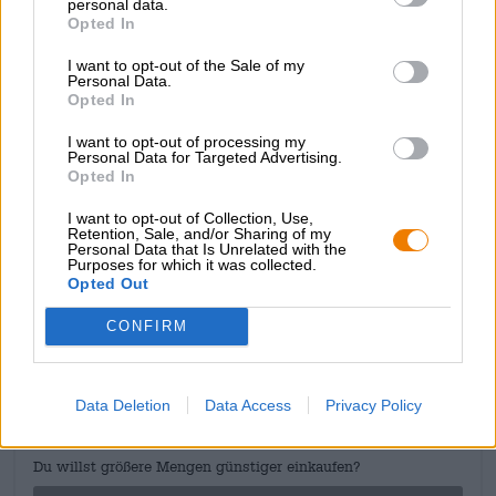
personal data.
di pino. Il sorso iniziale porta al palato una delicata
Opted In
dolcezza di malto con sentori di caramello, uvetta e noci
tostate. Una nota agrumata acidula aggiunge leggerezza
I want to opt-out of the Sale of my
Personal Data.
prima che un’amaro netto e aspro concluda il profilo della
Opted In
birra.
I want to opt-out of processing my
La deliziosa combinazione tra lo stile tradizionale della
Personal Data for Targeted Advertising.
birra, le materie prime moderne e un approccio
Opted In
contemporaneo ci regala una birra piacevole da bere!
I want to opt-out of Collection, Use,
Retention, Sale, and/or Sharing of my
Personal Data that Is Unrelated with the
Purposes for which it was collected.
Opted Out
CONSULENZA GRATUITA SULLA BIRRA
CONFIRM
Hai domande su questa birra? Siamo qui per te.
shop@bierothek.de
Data Deletion
Data Access
Privacy Policy
commercianti o ristoratori
Du willst größere Mengen günstiger einkaufen?