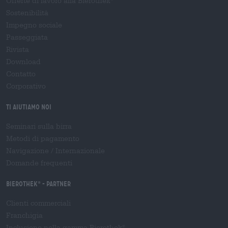
Offerte di lavoro alla Bierothek
Sostenibilità
Impegno sociale
Passeggiata
Rivista
Download
Contatto
Corporativo
Ti aiutiamo noi
Seminari sulla birra
Metodi di pagamento
Navigazione
/
Internazionale
Domande frequenti
Bierothek
- Partner
®
Clienti commerciali
Franchigia
Inclusione nella gamma Bierothek
®