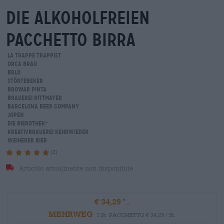
die alkoholfreien
Pacchetto birra
La Trappe Trappist
orca brau
BRLO
Störtebeker
Browar Pinta
Brauerei Rittmayer
Barcelona Beer Company
Jopen
Die Bierothek
®
Kreativbrauerei Kehrwieder
Weiherer Bier
(2)
Articolo attualmente non disponibile
€ 34,29
MEHRWEG
1 St. PACCHETTO € 34,29 / St.