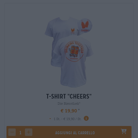
T-Shirt "Cheers"
Die Bierothek
®
€ 19,90
-
1 St. - € 19,90 / St.
Aggiungi al carrello
decrease quantity
increase quantity