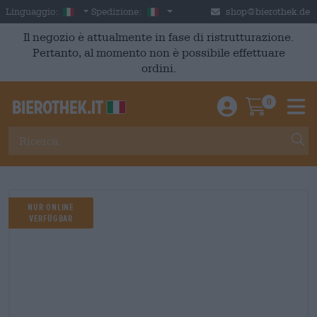
Skip to main content
Italian
Italia
Linguaggio:
Spedizione:
shop@bierothek.de
Il negozio è attualmente in fase di ristrutturazione.
Pertanto, al momento non è possibile effettuare
ordini.
0
Einloggen / An
Warenkor
M
Nur Online
verfügbar