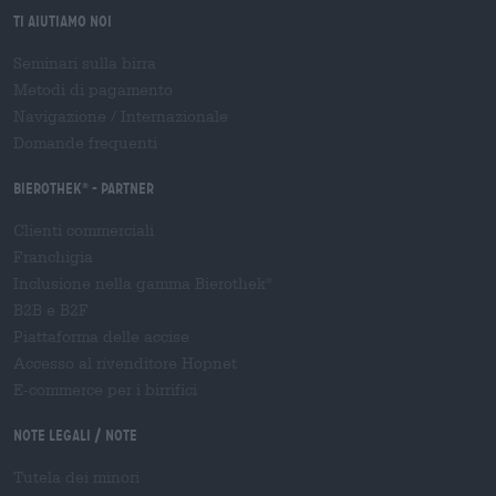
Ti aiutiamo noi
Seminari sulla birra
Metodi di pagamento
Navigazione
/
Internazionale
Domande frequenti
Bierothek
- Partner
®
Clienti commerciali
Franchigia
Inclusione nella gamma Bierothek
®
B2B e B2F
Piattaforma delle accise
Accesso al rivenditore Hopnet
E-commerce per i birrifici
Note legali / Note
Tutela dei minori