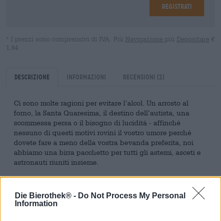
Registrati
* I prezzi sono comprensivi di IVA. Più
Navigazione
più
Depositare
€
1,64
Descrizione
Informazioni
Recensioni
(2)
Ci sono molte ragioni per evitare l’alcol. Un arrosto al
forno, la Santa Quaresima, il destino dell’autista, una
scommessa persa o il bisogno di lucidità - affinché
nessuno di questi motivi rovini il vostro umore perché
dovete fare a meno della vostra bevanda preferita, noi
abbiamo una birra pacchetto per tutti gli astemi, asceti e
astronauti riuniti insieme.
Quattro birre diverse e una limonata luppolata
addolciscono la tua astinenza e hanno un sapore così
Die Bierothek® -
Do Not Process My Personal
buono che non sembrerà nemmeno tale. Non ci
Information
sorprenderemmo se qualcuno passasse ai nostri preferiti
analcolici: ecco quanto è buona la nostra selezione nel