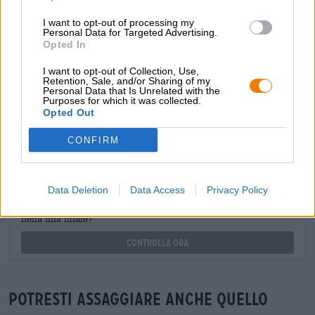
shop@bierothek.de
I want to opt-out of processing my
Personal Data for Targeted Advertising.
Opted In
commercianti o ristoratori
I want to opt-out of Collection, Use,
Du willst größere Mengen günstiger einkaufen?
Retention, Sale, and/or Sharing of my
Personal Data that Is Unrelated with the
grosshandel@bierothek.de
Purposes for which it was collected.
Opted Out
CONFIRM
Verifica in loco
È Die Alkoholfreien Bierpaket Da La Trappe Trappist orca
brau BRLO Störtebeker Browar Pinta Brauerei Rittmayer
Data Deletion
Data Access
Privacy Policy
Barcelona Beer Company Jopen Die Bierothek®
Kreativbrauerei Kehrwieder Weiherer Bier Disponibile anche
nella mia filiale?
Controlla ora
Potresti assaggiare anche quello