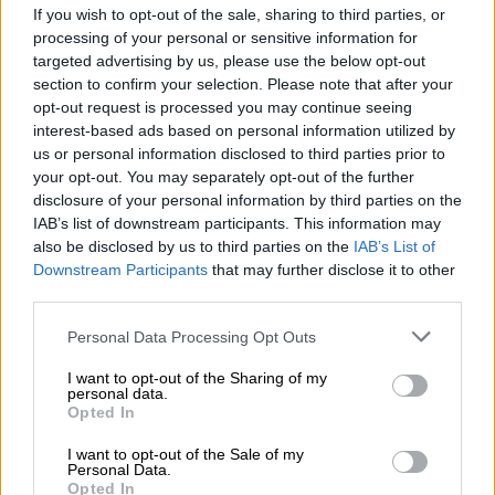
If you wish to opt-out of the sale, sharing to third parties, or
pacchetto di birre analcoliche!
processing of your personal or sensitive information for
Consigliamo il pacchetto birra analcolica a tutti coloro che
targeted advertising by us, please use the below opt-out
desiderano il gusto pieno ma non vogliono i postumi di
section to confirm your selection. Please note that after your
una sbornia, la lingua pesante o punti a Flensburg. E
opt-out request is processed you may continue seeing
chiunque pensi di ricevere un prodotto sostitutivo blando
interest-based ads based on personal information utilized by
rimarrà davvero scioccato. Oppure è delizioso.
us or personal information disclosed to third parties prior to
your opt-out. You may separately opt-out of the further
Birra gustosa senza alcol – Che mondo meraviglioso!
disclosure of your personal information by third parties on the
IAB’s list of downstream participants. This information may
also be disclosed by us to third parties on the
IAB’s List of
Notare che:
Downstream Participants
that may further disclose it to other
In questo pacchetto vengono inviate solo 12 bottiglie in
third parties.
una scatola di spedizione marrone!
Personal Data Processing Opt Outs
Se desiderate regalare pacchetti regalo, utilizzate i
nostri pacchetti regalo Bierothek
.
®
I want to opt-out of the Sharing of my
personal data.
Opted In
I want to opt-out of the Sale of my
CONSULENZA GRATUITA SULLA BIRRA
Personal Data.
Opted In
Hai domande su questa birra? Siamo qui per te.