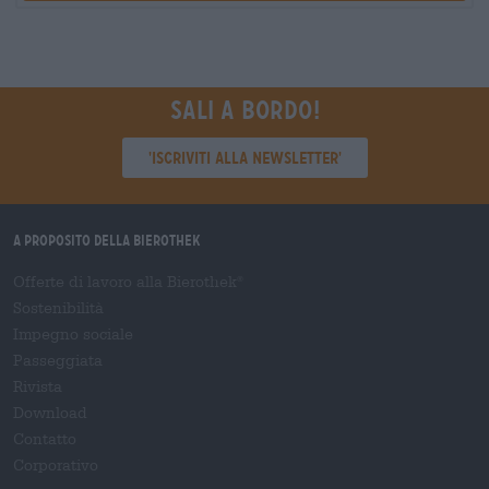
Sali a bordo!
'Iscriviti alla newsletter'
A proposito della Bierothek
Offerte di lavoro alla Bierothek
®
Sostenibilità
Impegno sociale
Passeggiata
Rivista
Download
Contatto
Corporativo