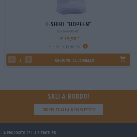
T-Shirt "Hopfen"
Die Bierothek
®
€ 19,90
-
1 St. - € 19,90 / St.
Aggiungi al carrello
decrease quantity
increase quantity
Sali a bordo!
'Iscriviti alla newsletter'
A proposito della Bierothek