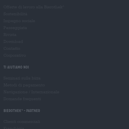
Offerte di lavoro alla Bierothek
®
Sostenibilità
Impegno sociale
Passeggiata
Rivista
Download
Contatto
Corporativo
Ti aiutiamo noi
Seminari sulla birra
Metodi di pagamento
Navigazione
/
Internazionale
Domande frequenti
Bierothek
- Partner
®
Clienti commerciali
Franchigia