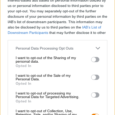
interest-based ads based on personal information utilized by
Bamberga Markus Raupach ha scritto una prefazione e
us or personal information disclosed to third parties prior to
noi abbiamo creato la nostra edizione speciale limitata a
your opt-out. You may separately opt-out of the further
200 copie.
disclosure of your personal information by third parties on the
Attenzione, però: la lettura di questo libro può suscitare
IAB’s list of downstream participants. This information may
un’acuta sete di birra e va assolutamente gustata con una
also be disclosed by us to third parties on the
IAB’s List of
birra fresca!
Downstream Participants
that may further disclose it to other
third parties.
Personal Data Processing Opt Outs
I want to opt-out of the Sharing of my
personal data.
CONSULENZA GRATUITA SULLA BIRRA
Opted In
Hai domande su questa birra? Siamo qui per te.
shop@bierothek.de
I want to opt-out of the Sale of my
Personal Data.
Opted In
commercianti o ristoratori
I want to opt-out of processing my
Du willst größere Mengen günstiger einkaufen?
Personal Data for Targeted Advertising.
Opted In
grosshandel@bierothek.de
I want to opt-out of Collection, Use,
Retention, Sale, and/or Sharing of my