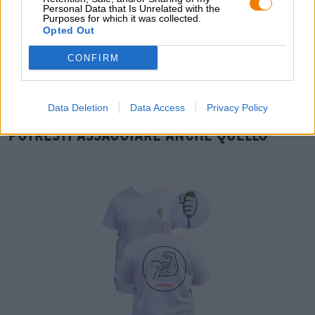
Personal Data that Is Unrelated with the
Purposes for which it was collected.
Verifica in loco
Opted Out
È Bier - Die Graphic Novel Comic-Buch Da Die Bierothek®
Disponibile anche nella mia filiale?
CONFIRM
Controlla ora
Data Deletion
Data Access
Privacy Policy
Potresti assaggiare anche quello