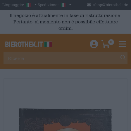
Skip to main content
Italian
Italia
Linguaggio:
Spedizione:
shop@bierothek.de
Il negozio è attualmente in fase di ristrutturazione.
Pertanto, al momento non è possibile effettuare
ordini.
0
Einloggen / An
Warenkor
M